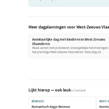
Meer dagplanningen voor West-Zeeuws Vla
Avontuurlijke dag met kinderen in West-Zeeuws
Vlaanderen
Maak samen met je kinderen onvergetelijke herinneringen 
het prachtige West-Zeeuws Vlaanderen! Deze dag zit
boordevol avontuur, speelplezier en lekker eten, perfect vo
een gezin dat samen wil genieten. Van een spannende
speurtocht op de boerderij tot een heerlijke maaltijd: dit
wordt een dag om niet te vergeten!
Lijkt hierop — ook leuk
in Zeeland
RENESSE
WEST-
Romantisch dagje Renesse
Avontu