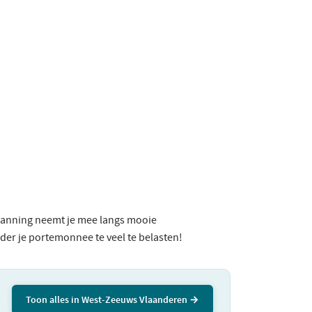
planning neemt je mee langs mooie
nder je portemonnee te veel te belasten!
Toon alles in West-Zeeuws Vlaanderen →