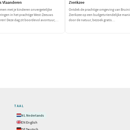
s Vlaanderen
Zierikzee
men met je kinderen onvergetelijke
Ontdek de prachtige omgeving van Bruini
ringen in het prachtige West-Zeeuws
Zierikzee op een budgetvriendelijke manie
ren! Deze dag zit boordevol avontuur,
door de natuur, bezoek gratis
zier en lekker eten, perfect voor een gezin
bezienswaardigheden en geniet van een
en wil genieten. Van een spannende
betaalbare lunch. Een perfecte dag vol a
ht op de boerderij tot een heerlijke
zonder de portemonnee te zwaar te belas
: dit wordt een dag om niet te vergeten!
TAAL
🇳🇱
NL
Nederlands
🇬🇧
EN
English
🇩🇪
DE
Deutsch