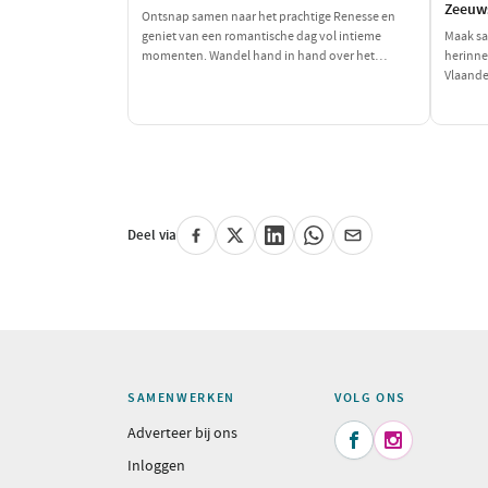
Zeeuw
Ontsnap samen naar het prachtige Renesse en
geniet van een romantische dag vol intieme
Maak sa
momenten. Wandel hand in hand over het
herinne
strand, geniet van een heerlijke lunch en sluit de
Vlaande
dag af met een sfeervol diner in een charmant
speelple
restaurant. Perfect voor koppels die elkaar willen
dat sam
verwennen!
speurtoc
maaltijd
Deel via
SAMENWERKEN
VOLG ONS
Adverteer bij ons


Inloggen