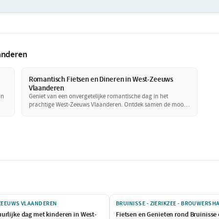
anderen
Romantisch Fietsen en Dineren in West-Zeeuws
Vlaanderen
in
Geniet van een onvergetelijke romantische dag in het
prachtige West-Zeeuws Vlaanderen. Ontdek samen de mooie
or
natuur op de fiets, laat je verrassen door de culinaire
hoogstandjes en geniet van intieme momenten aan zee. Dit is
de perfecte combinatie van ontspanning en romantiek!
ZEEUWS VLAANDEREN
BRUINISSE - ZIERIKZEE - BROUWERSH
urlijke dag met kinderen in West-
Fietsen en Genieten rond Bruinisse