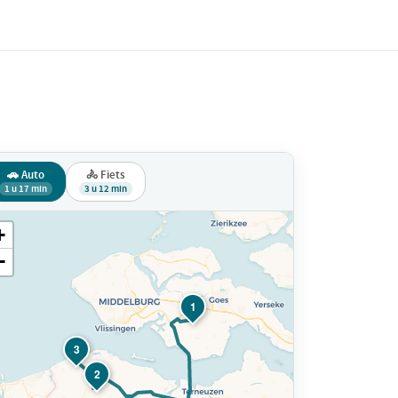
🚗 Auto
🚴 Fiets
1 u 17 min
3 u 12 min
+
−
1
3
2