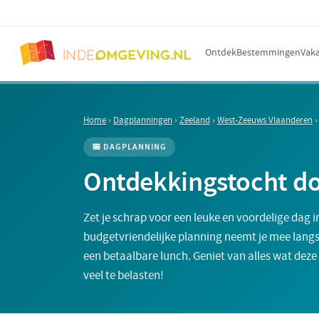
Ontdek
Bestemmingen
Vaka
Home
›
Dagplanningen
›
Zeeland
›
West-Zeeuws Vlaanderen
📅 DAGPLANNING
Ontdekkingstocht d
Zet je schrap voor een leuke en voordelige dag
budgetvriendelijke planning neemt je mee langs
een betaalbare lunch. Geniet van alles wat deze
veel te belasten!