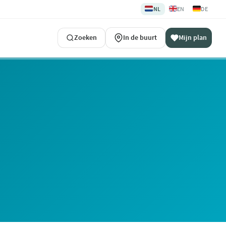
🇳🇱
🇬🇧
🇩🇪
NL
EN
DE
Zoeken
In de buurt
Mijn plan