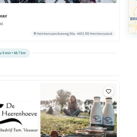
huur
id.
Heinkenszandseweg 56a · 4451 RD Heinkenszand
 u 5 min • 48.7 km