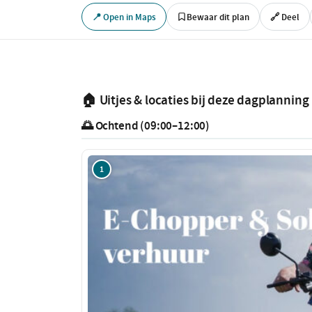
📍 Open in Maps
Bewaar dit plan
🔗 Deel
🏠 Uitjes & locaties bij deze dagplanning
🌅 Ochtend (09:00–12:00)
1