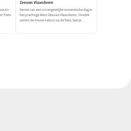
Zeeuws Vlaanderen
sse en
Geniet van een onvergetelijke romantische dag in
r! Fiets
het prachtige West-Zeeuws Vlaanderen. Ontdek
samen de mooie natuur op de fiets, laat je
verrassen door de culinaire hoogstandjes en
vontuur
geniet van intieme momenten aan zee. Dit is de
ten!
perfecte combinatie van ontspanning en
romantiek!