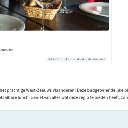
euwvliet.
Crox Houcke 73a · 4504 RD Nieuwvliet
in het prachtige West-Zeeuws Vlaanderen! Deze budgetvriendelijke 
aalbare lunch. Geniet van alles wat deze regio te bieden heeft, zo