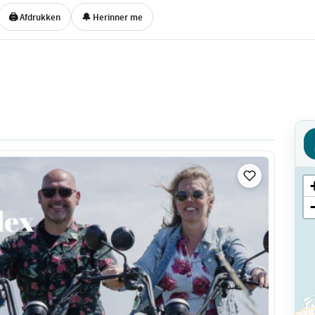
🖨 Afdrukken
🔔 Herinner me