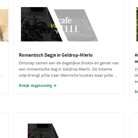
Romantisch Dagje in Geldrop-Mierlo
A
o
Ontsnap samen aan de dagelijkse drukte en geniet van
een romantische dag in Geldrop-Mierlo. Dit intieme
Z
te
uitje brengt jullie naar sfeervolle locaties waar jullie
d
de
kunnen genieten van de natuur, een heerlijk diner en
e
Bekijk dagplanning →
de liefde. Laat je verwonderen door de schoonheid
k
B
van de omgeving en elkaar.
lu
ee
k
E