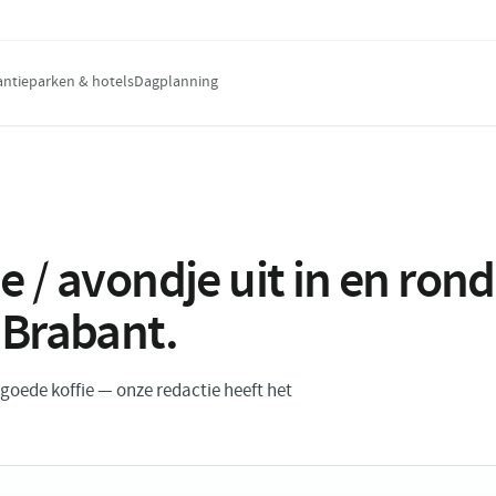
antieparken & hotels
Dagplanning
e / avondje uit in en ro
 Brabant
.
n goede koffie — onze redactie heeft het