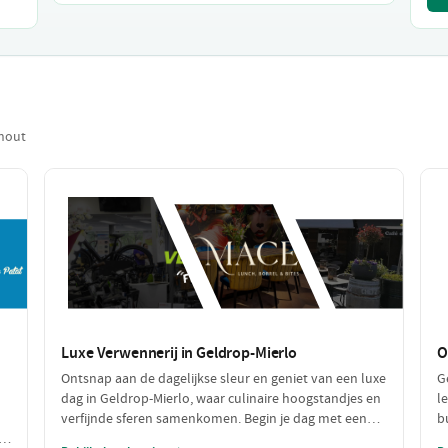
nhout
Luxe Verwennerij in Geldrop-Mierlo
O
Ontsnap aan de dagelijkse sleur en geniet van een luxe
G
dag in Geldrop-Mierlo, waar culinaire hoogstandjes en
l
verfijnde sferen samenkomen. Begin je dag met een
b
heerlijke lunch in een chique setting en sluit af met
a