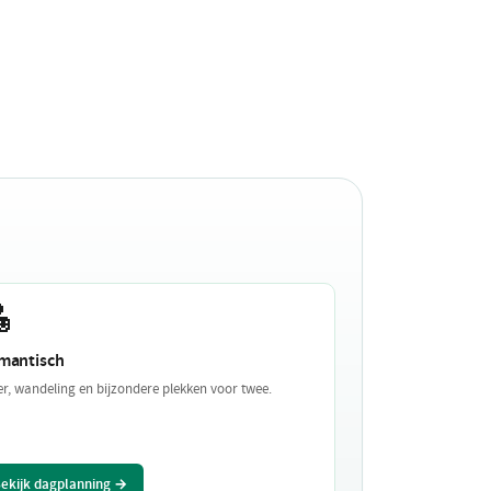

mantisch
er, wandeling en bijzondere plekken voor twee.
ekijk dagplanning →