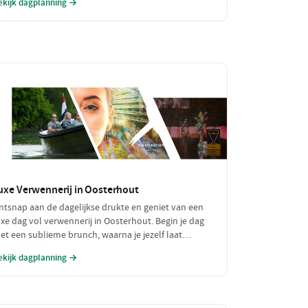
ekijk dagplanning →
en lokale zuivelboerderij en een gezellige plek voor
en betaalbare lunch. Perfect voor een dag vol
vontuur zonder je portemonnee te veel te belasten!
uxe Verwennerij in Oosterhout
ntsnap aan de dagelijkse drukte en geniet van een
uxe dag vol verwennerij in Oosterhout. Begin je dag
et een sublieme brunch, waarna je jezelf laat
erwennen in een chique restaurant voor een verfijnd
ekijk dagplanning →
iner. Tussen de culinaire hoogstandjes door, spoel je
e zorgen weg met een bezoek aan een exclusieve
ellness. Een dag om nooit te vergeten!