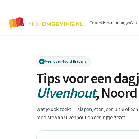
Bestemmingen
Ontdek
Vak
Meer over Noord Brabant
Tips voor een dagj
Ulvenhout
,
Noord
Wat je ook zoekt — slapen, eten, een uitje of ee
mooiste van Ulvenhout op een rijtje gezet.