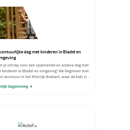
vontuurlijke dag met kinderen in Bladel en
mgeving
et je schrap voor een spannende en actieve dag met
e kinderen in Bladel en omgeving! We beginnen met
en avontuur in het Klimrijk Brabant, waar de kids zich
unnen uitleven in de klimparken. Na een stevige
ekijk dagplanning →
nch bij Brasserie 't Smokkelstrand, is het tijd voor
n heerlijke traktatie bij Milly's IJs Boutique, waar je
unt zien hoe het ambachtelijke ijs wordt gemaakt.
en perfecte dag vol plezier en verfrissingen!