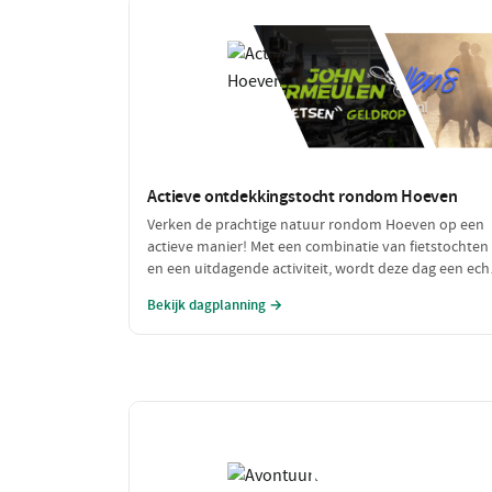
Actieve ontdekkingstocht rondom Hoeven
Verken de prachtige natuur rondom Hoeven op een
actieve manier! Met een combinatie van fietstochten
en een uitdagende activiteit, wordt deze dag een ech
avontuurlijke ervaring. Geniet van de frisse lucht en 
Bekijk dagplanning →
mooie omgeving terwijl je actief bezig bent.