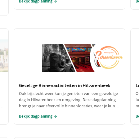
Bekijk dagplanning →
B
een voortreffelijk diner in een sfeervol restaurant.
e
Maak het compleet met een ontspannen fietstocht
e
door de prachtige omgeving!
a
Gezellige Binnenactiviteiten in Hilvarenbeek
L
Ook bij slecht weer kun je genieten van een geweldige
O
dag in Hilvarenbeek en omgeving! Deze dagplanning
l
.
brengt je naar sfeervolle binnenlocaties, waar je kunt
m
ontspannen en plezier maken, terwijl je beschermd
v
Bekijk dagplanning →
B
bent tegen de regen of kou. Perfect voor een uitje met
d
vrienden of familie!
j
w