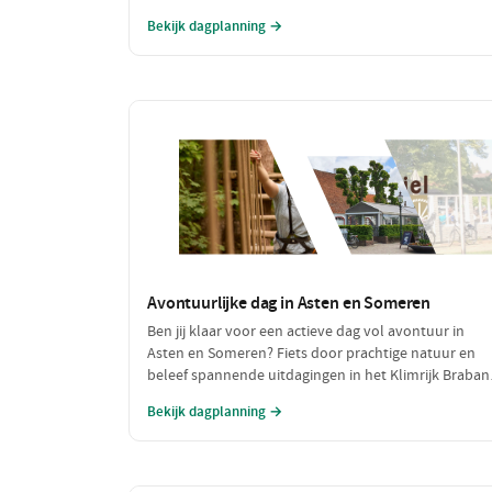
en een lekkere, voordelige lunch. Maak een fijne
Bekijk dagplanning →
wandeling door de natuur en sluit je dag af met een
budgetvriendelijke hap.
Avontuurlijke dag in Asten en Someren
Ben jij klaar voor een actieve dag vol avontuur in
Asten en Someren? Fiets door prachtige natuur en
beleef spannende uitdagingen in het Klimrijk Brabant
Geniet van een heerlijke lunch en sluit de dag af met
Bekijk dagplanning →
een ontspannen diner, zodat je volledig opgeladen
weer naar huis kunt fietsen!