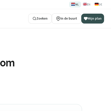
🇳🇱
🇬🇧
🇩🇪
NL
EN
DE
Zoeken
In de buurt
Mijn plan
ndom