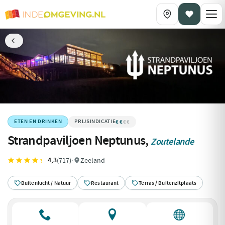
€€
€€€€
ETEN EN DRINKEN
Strandpaviljoen Neptunus,
Zoutelande
4,3
(717)
·
Zeeland
Buitenlucht / Natuur
Restaurant
Terras / Buitenzitplaats