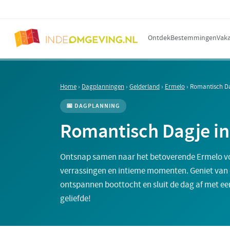
Ontdek
Bestemmingen
Vaka
Home
›
Dagplanningen
›
Gelderland
›
Ermelo
›
Romantisch Da
📅 DAGPLANNING
Romantisch Dagje in
Ontsnap samen naar het betoverende Ermelo vo
verrassingen en intieme momenten. Geniet van e
ontspannen boottocht en sluit de dag af met een
geliefde!