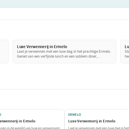
Luxe Verwennerij in Ermelo
Lu
Laat je verwennen met een luxe dag in het prachtige Ermelo.
St
Geniet van een verfijnde lunch en een subliem diner,
he
dat
afgewisseld met ontspanning en wellness. Dit is de perfecte
in
van
gelegenheid om jezelf en je geliefde in de watten te leggen en
ex
te genieten van het goede leven.
di
je
O
ERMELO
erwennerij in Ermelo
Luxe Verwennerij in Ermelo
nnen in de wereld van luxe en verwennerij
Laat je verwennen met een luxe dag in het