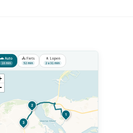
🚗 Auto
🚴 Fiets
🚶 Lopen
18 min
52 min
2 u 31 min
+
−
2
1
3