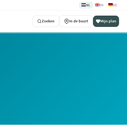
🇳🇱
🇬🇧
🇩🇪
NL
EN
DE
Zoeken
In de buurt
Mijn plan