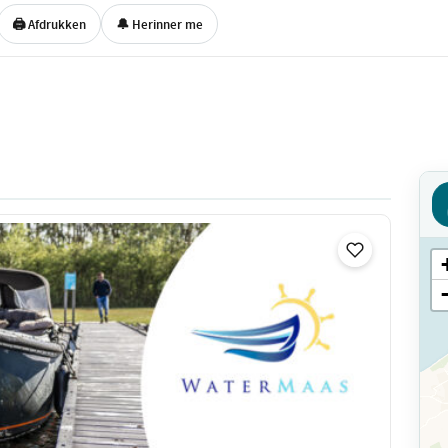
🖨 Afdrukken
🔔 Herinner me