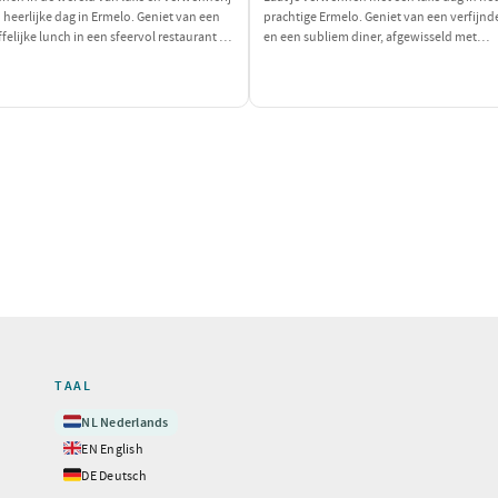
 heerlijke dag in Ermelo. Geniet van een
prachtige Ermelo. Geniet van een verfijnd
felijke lunch in een sfeervol restaurant en
en een subliem diner, afgewisseld met
 daarna bij een exclusieve wellness
ontspanning en wellness. Dit is de perfect
 Sluit de dag af met een culinair diner dat
gelegenheid om jezelf en je geliefde in de
igen zal prikkelen. Een perfecte dag om
te leggen en te genieten van het goede le
te verwennen!
TAAL
🇳🇱
NL
Nederlands
🇬🇧
EN
English
🇩🇪
DE
Deutsch