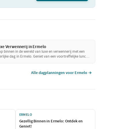
xe Verwennerij in Ermelo
ap binnen in de wereld van luxe en verwennerij met een
erlijke dag in Ermelo. Geniet van een voortreffelijke lunch
 een sfeervol restaurant en ontspan daarna bij een
clusieve wellness locatie. Sluit de dag af met een culinair
ner dat je zintuigen zal prikkelen. Een perfecte dag om
Alle dagplanningen voor Ermelo →
zelf te verwennen!
ERMELO
Gezellig Binnen in Ermelo: Ontdek en
Geniet!