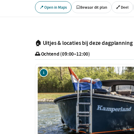
📍 Open in Maps
Bewaar dit plan
🔗 Deel
🏠 Uitjes & locaties bij deze dagplanning
🌅 Ochtend (09:00–12:00)
1