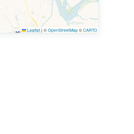
Leaflet
|
©
OpenStreetMap
©
CARTO