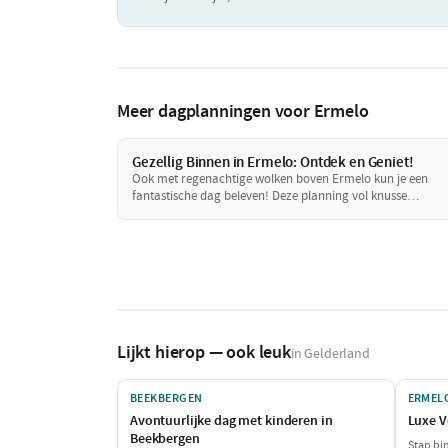
Meer dagplanningen voor Ermelo
Gezellig Binnen in Ermelo: Ontdek en Geniet!
Ook met regenachtige wolken boven Ermelo kun je een
fantastische dag beleven! Deze planning vol knusse
binnenactiviteiten en leuke eetgelegenheden zorgt ervoor 
je je niet aan het weer hoeft te storen. Ontdek een wereld 
smaak en plezier, perfect voor een dag binnen.
Lijkt hierop — ook leuk
in Gelderland
BEEKBERGEN
ERMEL
Avontuurlijke dag met kinderen in
Luxe V
Beekbergen
Stap bi