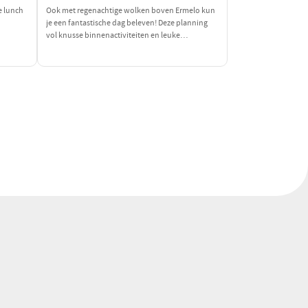
e lunch
Ook met regenachtige wolken boven Ermelo kun
je een fantastische dag beleven! Deze planning
e
vol knusse binnenactiviteiten en leuke
 watten
eetgelegenheden zorgt ervoor dat je je niet aan
ven.
het weer hoeft te storen. Ontdek een wereld van
smaak en plezier, perfect voor een dag binnen.