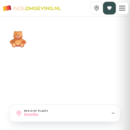
DAGPLANNING OP THEMA
Met kinderen
· Drenthe
Uitjes en dagplanningen waar kinderen zich heerlijk vermaken —
van speeltuinen tot dierenparken.
REGIO OF PLAATS
Drenthe