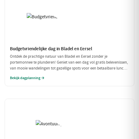
Budgetvriendelijke dag in Bladel en Eersel
Ontdek de prachtige natuur van Bladel en Eersel zonder je
portemonnee te plunderen! Geniet van een dag vol gratis belevenissen,
van mooie wandelingen tot gezellige spots voor een betaalbare lunch.
Deze budgetvriendelijke planning laat je genieten van de omgeving
Bekijk dagplanning →
zonder dat je veel hoeft uit te geven.