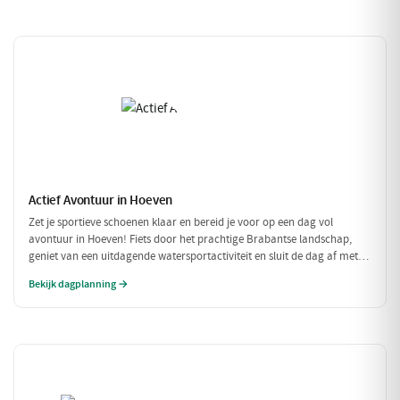
Actief Avontuur in Hoeven
Zet je sportieve schoenen klaar en bereid je voor op een dag vol
avontuur in Hoeven! Fiets door het prachtige Brabantse landschap,
geniet van een uitdagende watersportactiviteit en sluit de dag af met
een heerlijke maaltijd. Dit is de perfecte gelegenheid om actief bezig te
Bekijk dagplanning →
zijn in de natuur!