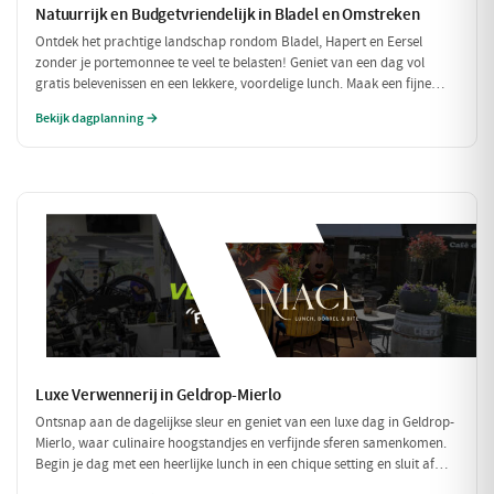
Natuurrijk en Budgetvriendelijk in Bladel en Omstreken
Ontdek het prachtige landschap rondom Bladel, Hapert en Eersel
zonder je portemonnee te veel te belasten! Geniet van een dag vol
gratis belevenissen en een lekkere, voordelige lunch. Maak een fijne
wandeling door de natuur en sluit je dag af met een budgetvriendelijke
Bekijk dagplanning →
hap.
Luxe Verwennerij in Geldrop-Mierlo
Ontsnap aan de dagelijkse sleur en geniet van een luxe dag in Geldrop-
Mierlo, waar culinaire hoogstandjes en verfijnde sferen samenkomen.
Begin je dag met een heerlijke lunch in een chique setting en sluit af
met een voortreffelijk diner in een sfeervol restaurant. Maak het