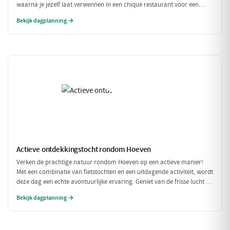
waarna je jezelf laat verwennen in een chique restaurant voor een
verfijnd diner. Tussen de culinaire hoogstandjes door, spoel je je zorgen
Bekijk dagplanning →
weg met een bezoek aan een exclusieve wellness. Een dag om nooit te
vergeten!
Actieve ontdekkingstocht rondom Hoeven
Verken de prachtige natuur rondom Hoeven op een actieve manier!
Met een combinatie van fietstochten en een uitdagende activiteit, wordt
deze dag een echte avontuurlijke ervaring. Geniet van de frisse lucht en
de mooie omgeving terwijl je actief bezig bent.
Bekijk dagplanning →