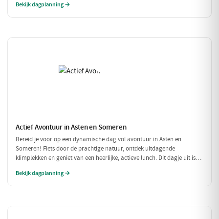
Bekijk dagplanning →
Actief Avontuur in Asten en Someren
Bereid je voor op een dynamische dag vol avontuur in Asten en
Someren! Fiets door de prachtige natuur, ontdek uitdagende
klimplekken en geniet van een heerlijke, actieve lunch. Dit dagje uit is
perfect voor iedereen die houdt van buiten zijn en in beweging blijven.
Bekijk dagplanning →