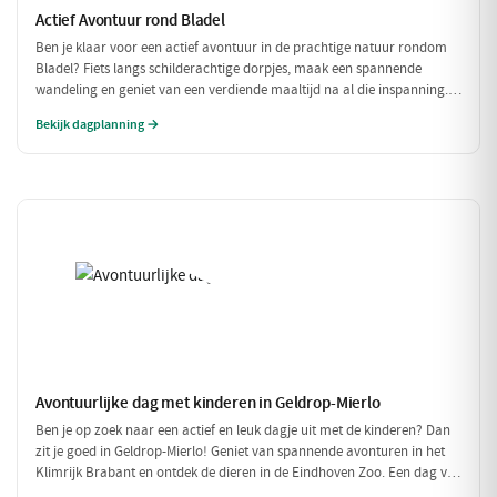
Actief Avontuur rond Bladel
Ben je klaar voor een actief avontuur in de prachtige natuur rondom
Bladel? Fiets langs schilderachtige dorpjes, maak een spannende
wandeling en geniet van een verdiende maaltijd na al die inspanning.
Deze dag vol beweging en avontuur is perfect voor iedereen die van
Bekijk dagplanning →
buiten zijn houdt!
Avontuurlijke dag met kinderen in Geldrop-Mierlo
Ben je op zoek naar een actief en leuk dagje uit met de kinderen? Dan
zit je goed in Geldrop-Mierlo! Geniet van spannende avonturen in het
Klimrijk Brabant en ontdek de dieren in de Eindhoven Zoo. Een dag vol
plezier voor het hele gezin!