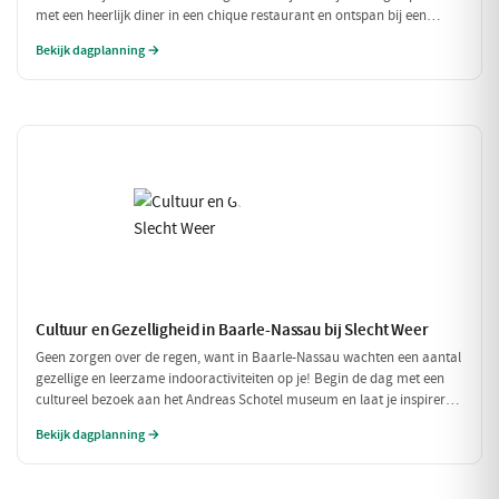
met een heerlijk diner in een chique restaurant en ontspan bij een
exclusieve wellness ervaring. Dit is de perfecte dag om jezelf helemaal
Bekijk dagplanning →
in de watten te leggen.
Cultuur en Gezelligheid in Baarle-Nassau bij Slecht Weer
Geen zorgen over de regen, want in Baarle-Nassau wachten een aantal
gezellige en leerzame indooractiviteiten op je! Begin de dag met een
cultureel bezoek aan het Andreas Schotel museum en laat je inspireren
door de unieke kunst. Geniet daarna van een heerlijke lunch in het
Bekijk dagplanning →
knusse Grand Café De Beerze voordat je weer verder gaat met een
gezellige middag vol lekkernijen en goed gezelschap.