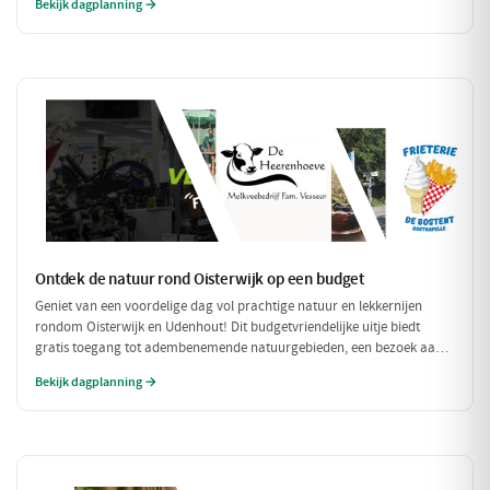
Bekijk dagplanning →
compleet met een ontspannen fietstocht door de prachtige omgeving!
Ontdek de natuur rond Oisterwijk op een budget
Geniet van een voordelige dag vol prachtige natuur en lekkernijen
rondom Oisterwijk en Udenhout! Dit budgetvriendelijke uitje biedt
gratis toegang tot adembenemende natuurgebieden, een bezoek aan
een lokale zuivelboerderij en een gezellige plek voor een betaalbare
Bekijk dagplanning →
lunch. Perfect voor een dag vol avontuur zonder je portemonnee te
veel te belasten!