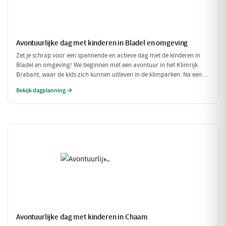
Avontuurlijke dag met kinderen in Bladel en omgeving
Zet je schrap voor een spannende en actieve dag met de kinderen in
Bladel en omgeving! We beginnen met een avontuur in het Klimrijk
Brabant, waar de kids zich kunnen uitleven in de klimparken. Na een
stevige lunch bij Brasserie 't Smokkelstrand, is het tijd voor een
Bekijk dagplanning →
heerlijke traktatie bij Milly's IJs Boutique, waar je kunt zien hoe het
ambachtelijke ijs wordt gemaakt. Een perfecte dag vol plezier en
verfrissingen!
Avontuurlijke dag met kinderen in Chaam