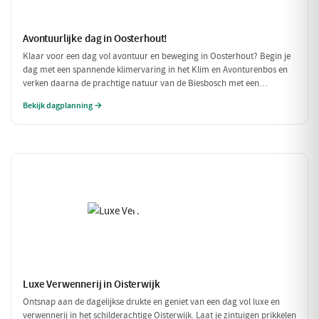
Avontuurlijke dag in Oosterhout!
Klaar voor een dag vol avontuur en beweging in Oosterhout? Begin je
dag met een spannende klimervaring in het Klim en Avonturenbos en
verken daarna de prachtige natuur van de Biesbosch met een
ontspannen boottocht. Sluit de dag af met een welverdiende lunch bij
Bekijk dagplanning →
Natuurpoortcafé BOS & Co, waar je energie krijgt voor de volgende
uitdagingen!
Luxe Verwennerij in Oisterwijk
Ontsnap aan de dagelijkse drukte en geniet van een dag vol luxe en
verwennerij in het schilderachtige Oisterwijk. Laat je zintuigen prikkelen