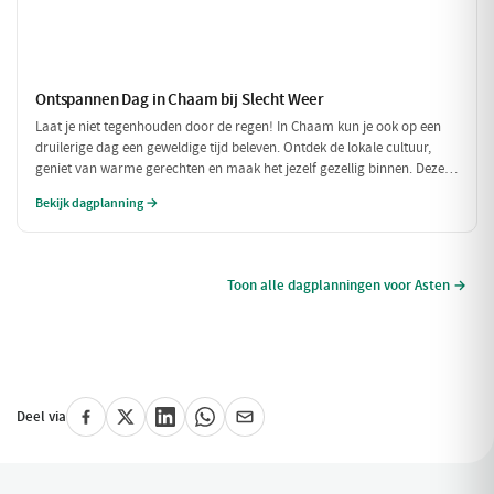
Ontspannen Dag in Chaam bij Slecht Weer
Laat je niet tegenhouden door de regen! In Chaam kun je ook op een
druilerige dag een geweldige tijd beleven. Ontdek de lokale cultuur,
geniet van warme gerechten en maak het jezelf gezellig binnen. Deze
dagplanning is perfect voor als het weer niet meewerkt, maar je toch
Bekijk dagplanning →
wilt genieten van alles wat Chaam te bieden heeft.
Toon alle dagplanningen voor Asten →
Deel via