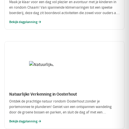
Maak je klaar voor een dag vol plezier en avontuur met je kinderen in
en rondom Chaam! Van spannende klimervaringen tot een speelse
boerderij, deze dag zit boordevol activiteiten die zowel voor ouders als
voor kinderen een feestje zijn. Geniet samen van de natuur en de
Bekijk dagplanning →
gezellige eetgelegenheden!
Natuurlijke Verkenning in Oosterhout
Ontdek de prachtige natuur rondom Oosterhout zonder je
portemonnee te plunderen! Geniet van een ontspannen wandeling
door de groene bossen en parken, en sluit de dag af met een
betaalbare lunch. Perfect voor een budgetvriendelijk dagje uit met
Bekijk dagplanning →
vrienden of gezin!