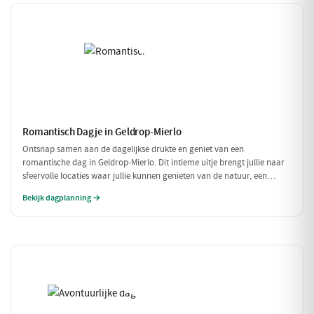
Romantisch Dagje in Geldrop-Mierlo
Ontsnap samen aan de dagelijkse drukte en geniet van een
romantische dag in Geldrop-Mierlo. Dit intieme uitje brengt jullie naar
sfeervolle locaties waar jullie kunnen genieten van de natuur, een
heerlijk diner en de liefde. Laat je verwonderen door de schoonheid van
Bekijk dagplanning →
de omgeving en elkaar.