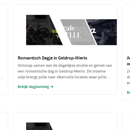
Romantisch Dagje in Geldrop-Mierlo
A
o
Ontsnap samen aan de dagelijkse drukte en geniet van
een romantische dag in Geldrop-Mierlo. Dit intieme
Z
te
uitje brengt jullie naar sfeervolle locaties waar jullie
d
de
kunnen genieten van de natuur, een heerlijk diner en
e
Bekijk dagplanning →
de liefde. Laat je verwonderen door de schoonheid
k
B
van de omgeving en elkaar.
lu
ee
k
E