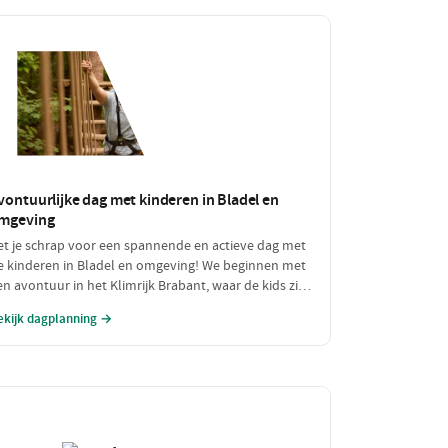
vontuurlijke dag met kinderen in Bladel en
mgeving
et je schrap voor een spannende en actieve dag met
e kinderen in Bladel en omgeving! We beginnen met
en avontuur in het Klimrijk Brabant, waar de kids zich
unnen uitleven in de klimparken. Na een stevige
ekijk dagplanning →
nch bij Brasserie 't Smokkelstrand, is het tijd voor
n heerlijke traktatie bij Milly's IJs Boutique, waar je
unt zien hoe het ambachtelijke ijs wordt gemaakt.
en perfecte dag vol plezier en verfrissingen!