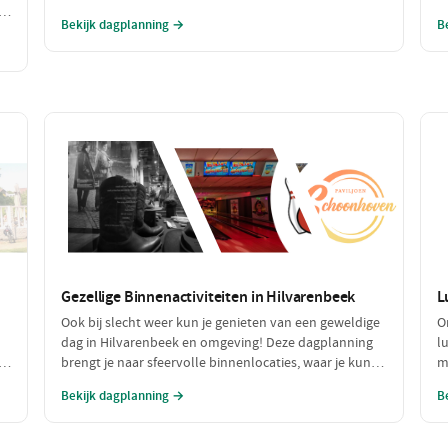
heerlijke lunch in een chique setting en sluit af met
a
Bekijk dagplanning →
B
een voortreffelijk diner in een sfeervol restaurant.
e
Maak het compleet met een ontspannen fietstocht
e
door de prachtige omgeving!
a
Gezellige Binnenactiviteiten in Hilvarenbeek
L
Ook bij slecht weer kun je genieten van een geweldige
O
dag in Hilvarenbeek en omgeving! Deze dagplanning
l
.
brengt je naar sfeervolle binnenlocaties, waar je kunt
m
ontspannen en plezier maken, terwijl je beschermd
v
Bekijk dagplanning →
B
bent tegen de regen of kou. Perfect voor een uitje met
d
vrienden of familie!
j
w