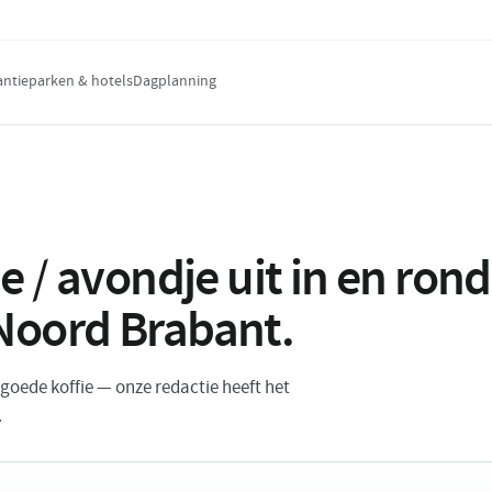
antieparken & hotels
Dagplanning
e / avondje uit in en ro
Noord Brabant
.
n goede koffie — onze redactie heeft het
.