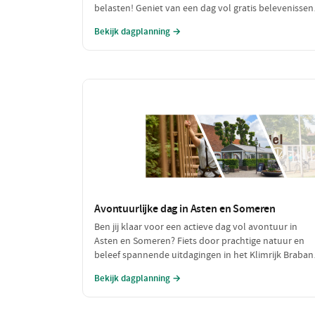
belasten! Geniet van een dag vol gratis belevenissen
en een lekkere, voordelige lunch. Maak een fijne
Bekijk dagplanning →
wandeling door de natuur en sluit je dag af met een
budgetvriendelijke hap.
Avontuurlijke dag in Asten en Someren
Ben jij klaar voor een actieve dag vol avontuur in
Asten en Someren? Fiets door prachtige natuur en
beleef spannende uitdagingen in het Klimrijk Brabant
Geniet van een heerlijke lunch en sluit de dag af met
Bekijk dagplanning →
een ontspannen diner, zodat je volledig opgeladen
weer naar huis kunt fietsen!