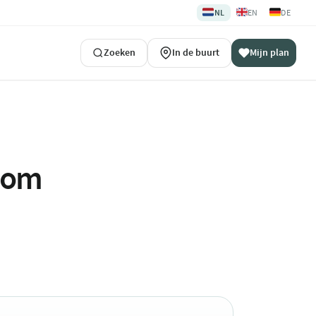
🇳🇱
🇬🇧
🇩🇪
NL
EN
DE
Zoeken
In de buurt
Mijn plan
ndom