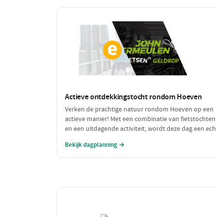
Actieve ontdekkingstocht rondom Hoeven
Verken de prachtige natuur rondom Hoeven op een
actieve manier! Met een combinatie van fietstochten
en een uitdagende activiteit, wordt deze dag een ech
avontuurlijke ervaring. Geniet van de frisse lucht en 
Bekijk dagplanning →
mooie omgeving terwijl je actief bezig bent.