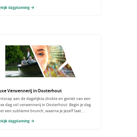
dembenemende natuurgebieden, een bezoek aan
ekijk dagplanning →
en lokale zuivelboerderij en een gezellige plek voor
en betaalbare lunch. Perfect voor een dag vol
vontuur zonder je portemonnee te veel te belasten!
uxe Verwennerij in Oosterhout
ntsnap aan de dagelijkse drukte en geniet van een
uxe dag vol verwennerij in Oosterhout. Begin je dag
et een sublieme brunch, waarna je jezelf laat
erwennen in een chique restaurant voor een verfijnd
ekijk dagplanning →
iner. Tussen de culinaire hoogstandjes door, spoel je
e zorgen weg met een bezoek aan een exclusieve
ellness. Een dag om nooit te vergeten!