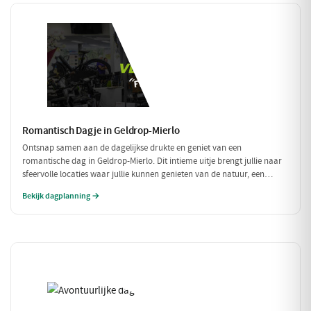
Romantisch Dagje in Geldrop-Mierlo
Ontsnap samen aan de dagelijkse drukte en geniet van een
romantische dag in Geldrop-Mierlo. Dit intieme uitje brengt jullie naar
sfeervolle locaties waar jullie kunnen genieten van de natuur, een
heerlijk diner en de liefde. Laat je verwonderen door de schoonheid van
Bekijk dagplanning →
de omgeving en elkaar.