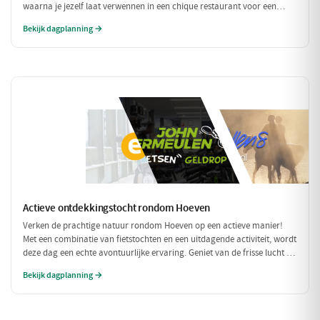
waarna je jezelf laat verwennen in een chique restaurant voor een
verfijnd diner. Tussen de culinaire hoogstandjes door, spoel je je zorgen
Bekijk dagplanning →
weg met een bezoek aan een exclusieve wellness. Een dag om nooit te
vergeten!
Actieve ontdekkingstocht rondom Hoeven
Verken de prachtige natuur rondom Hoeven op een actieve manier!
Met een combinatie van fietstochten en een uitdagende activiteit, wordt
deze dag een echte avontuurlijke ervaring. Geniet van de frisse lucht en
de mooie omgeving terwijl je actief bezig bent.
Bekijk dagplanning →