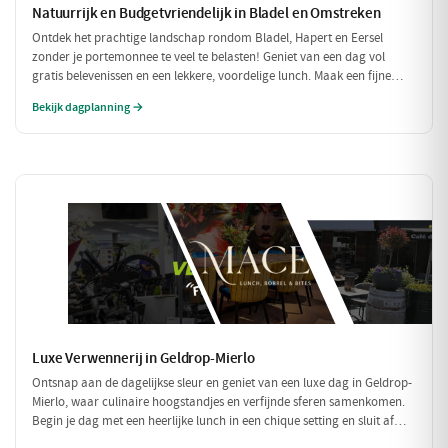
Natuurrijk en Budgetvriendelijk in Bladel en Omstreken
Ontdek het prachtige landschap rondom Bladel, Hapert en Eersel
zonder je portemonnee te veel te belasten! Geniet van een dag vol
gratis belevenissen en een lekkere, voordelige lunch. Maak een fijne
wandeling door de natuur en sluit je dag af met een budgetvriendelijke
Bekijk dagplanning →
hap.
Luxe Verwennerij in Geldrop-Mierlo
Ontsnap aan de dagelijkse sleur en geniet van een luxe dag in Geldrop-
Mierlo, waar culinaire hoogstandjes en verfijnde sferen samenkomen.
Begin je dag met een heerlijke lunch in een chique setting en sluit af
met een voortreffelijk diner in een sfeervol restaurant. Maak het