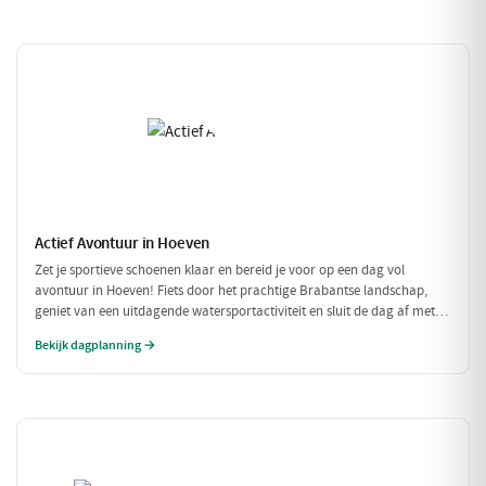
Actief Avontuur in Hoeven
Zet je sportieve schoenen klaar en bereid je voor op een dag vol
avontuur in Hoeven! Fiets door het prachtige Brabantse landschap,
geniet van een uitdagende watersportactiviteit en sluit de dag af met
een heerlijke maaltijd. Dit is de perfecte gelegenheid om actief bezig te
Bekijk dagplanning →
zijn in de natuur!