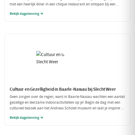
met een heerlijk diner in een chique restaurant en ontspan bij een
exclusieve wellness ervaring. Dit is de perfecte dag om jezelf helemaal
Bekijk dagplanning →
in de watten te leggen.
Cultuur en Gezelligheid in Baarle-Nassau bij Slecht Weer
Geen zorgen over de regen, want in Baarle-Nassau wachten een aantal
gezellige en leerzame indooractiviteiten op je! Begin de dag met een
cultureel bezoek aan het Andreas Schotel museum en laat je inspireren
door de unieke kunst. Geniet daarna van een heerlijke lunch in het
Bekijk dagplanning →
knusse Grand Café De Beerze voordat je weer verder gaat met een
gezellige middag vol lekkernijen en goed gezelschap.