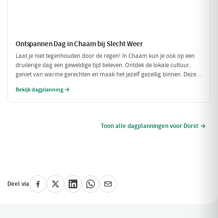
Ontspannen Dag in Chaam bij Slecht Weer
Laat je niet tegenhouden door de regen! In Chaam kun je ook op een
druilerige dag een geweldige tijd beleven. Ontdek de lokale cultuur,
geniet van warme gerechten en maak het jezelf gezellig binnen. Deze
dagplanning is perfect voor als het weer niet meewerkt, maar je toch
Bekijk dagplanning →
wilt genieten van alles wat Chaam te bieden heeft.
Toon alle dagplanningen voor Dorst →
Deel via