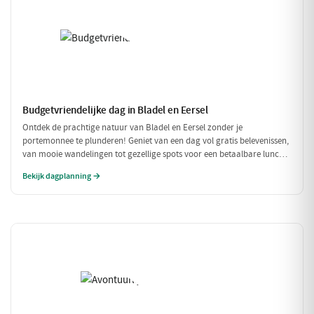
Budgetvriendelijke dag in Bladel en Eersel
Ontdek de prachtige natuur van Bladel en Eersel zonder je
portemonnee te plunderen! Geniet van een dag vol gratis belevenissen,
van mooie wandelingen tot gezellige spots voor een betaalbare lunch.
Deze budgetvriendelijke planning laat je genieten van de omgeving
Bekijk dagplanning →
zonder dat je veel hoeft uit te geven.