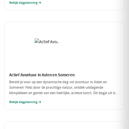
Bekijk dagplanning →
Actief Avontuur in Asten en Someren
Bereid je voor op een dynamische dag vol avontuur in Asten en
Someren! Fiets door de prachtige natuur, ontdek uitdagende
klimplekken en geniet van een heerlijke, actieve lunch. Dit dagje uit is
perfect voor iedereen die houdt van buiten zijn en in beweging blijven.
Bekijk dagplanning →