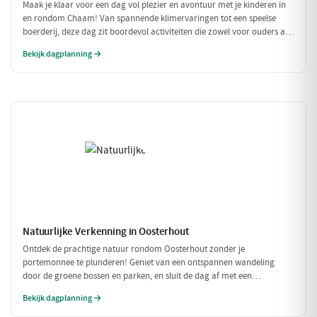
Maak je klaar voor een dag vol plezier en avontuur met je kinderen in
en rondom Chaam! Van spannende klimervaringen tot een speelse
boerderij, deze dag zit boordevol activiteiten die zowel voor ouders als
voor kinderen een feestje zijn. Geniet samen van de natuur en de
Bekijk dagplanning →
gezellige eetgelegenheden!
Natuurlijke Verkenning in Oosterhout
Ontdek de prachtige natuur rondom Oosterhout zonder je
portemonnee te plunderen! Geniet van een ontspannen wandeling
door de groene bossen en parken, en sluit de dag af met een
betaalbare lunch. Perfect voor een budgetvriendelijk dagje uit met
Bekijk dagplanning →
vrienden of gezin!