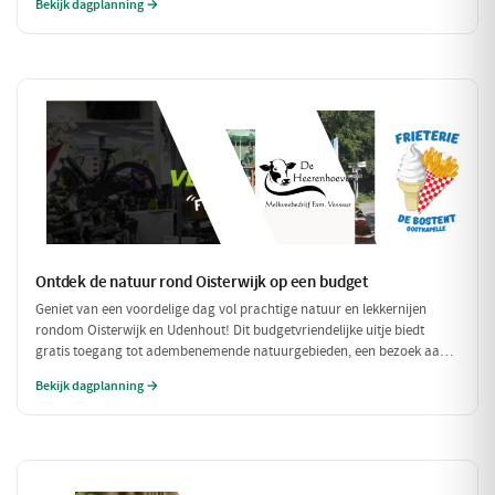
Bekijk dagplanning →
compleet met een ontspannen fietstocht door de prachtige omgeving!
Ontdek de natuur rond Oisterwijk op een budget
Geniet van een voordelige dag vol prachtige natuur en lekkernijen
rondom Oisterwijk en Udenhout! Dit budgetvriendelijke uitje biedt
gratis toegang tot adembenemende natuurgebieden, een bezoek aan
een lokale zuivelboerderij en een gezellige plek voor een betaalbare
Bekijk dagplanning →
lunch. Perfect voor een dag vol avontuur zonder je portemonnee te
veel te belasten!