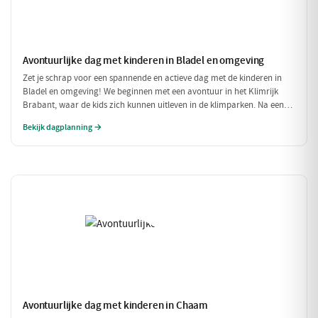
Avontuurlijke dag met kinderen in Bladel en omgeving
Zet je schrap voor een spannende en actieve dag met de kinderen in
Bladel en omgeving! We beginnen met een avontuur in het Klimrijk
Brabant, waar de kids zich kunnen uitleven in de klimparken. Na een
stevige lunch bij Brasserie 't Smokkelstrand, is het tijd voor een
Bekijk dagplanning →
heerlijke traktatie bij Milly's IJs Boutique, waar je kunt zien hoe het
ambachtelijke ijs wordt gemaakt. Een perfecte dag vol plezier en
verfrissingen!
Avontuurlijke dag met kinderen in Chaam