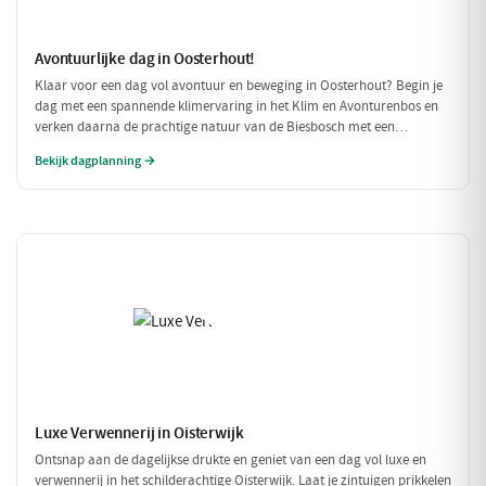
Avontuurlijke dag in Oosterhout!
Klaar voor een dag vol avontuur en beweging in Oosterhout? Begin je
dag met een spannende klimervaring in het Klim en Avonturenbos en
verken daarna de prachtige natuur van de Biesbosch met een
ontspannen boottocht. Sluit de dag af met een welverdiende lunch bij
Bekijk dagplanning →
Natuurpoortcafé BOS & Co, waar je energie krijgt voor de volgende
uitdagingen!
Luxe Verwennerij in Oisterwijk
Ontsnap aan de dagelijkse drukte en geniet van een dag vol luxe en
verwennerij in het schilderachtige Oisterwijk. Laat je zintuigen prikkelen