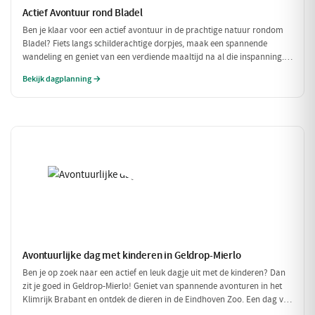
Actief Avontuur rond Bladel
Ben je klaar voor een actief avontuur in de prachtige natuur rondom
Bladel? Fiets langs schilderachtige dorpjes, maak een spannende
wandeling en geniet van een verdiende maaltijd na al die inspanning.
Deze dag vol beweging en avontuur is perfect voor iedereen die van
Bekijk dagplanning →
buiten zijn houdt!
Avontuurlijke dag met kinderen in Geldrop-Mierlo
Ben je op zoek naar een actief en leuk dagje uit met de kinderen? Dan
zit je goed in Geldrop-Mierlo! Geniet van spannende avonturen in het
Klimrijk Brabant en ontdek de dieren in de Eindhoven Zoo. Een dag vol
plezier voor het hele gezin!