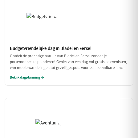
Budgetvriendelijke dag in Bladel en Eersel
Ontdek de prachtige natuur van Bladel en Eersel zonder je
portemonnee te plunderen! Geniet van een dag vol gratis belevenissen,
van mooie wandelingen tot gezellige spots voor een betaalbare lunch.
Deze budgetvriendelijke planning laat je genieten van de omgeving
Bekijk dagplanning →
zonder dat je veel hoeft uit te geven.