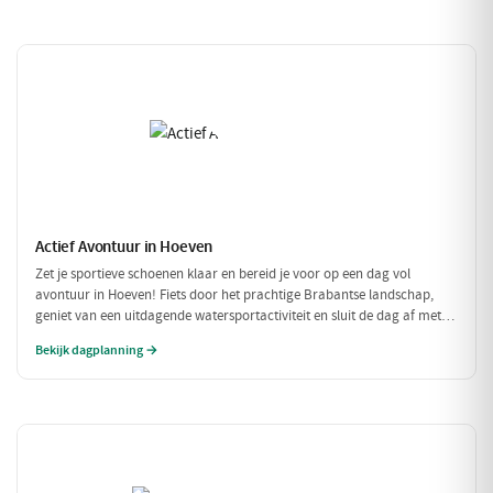
Actief Avontuur in Hoeven
Zet je sportieve schoenen klaar en bereid je voor op een dag vol
avontuur in Hoeven! Fiets door het prachtige Brabantse landschap,
geniet van een uitdagende watersportactiviteit en sluit de dag af met
een heerlijke maaltijd. Dit is de perfecte gelegenheid om actief bezig te
Bekijk dagplanning →
zijn in de natuur!