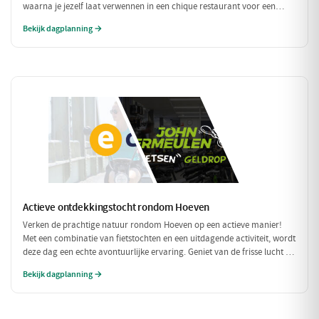
waarna je jezelf laat verwennen in een chique restaurant voor een
verfijnd diner. Tussen de culinaire hoogstandjes door, spoel je je zorgen
Bekijk dagplanning →
weg met een bezoek aan een exclusieve wellness. Een dag om nooit te
vergeten!
Actieve ontdekkingstocht rondom Hoeven
Verken de prachtige natuur rondom Hoeven op een actieve manier!
Met een combinatie van fietstochten en een uitdagende activiteit, wordt
deze dag een echte avontuurlijke ervaring. Geniet van de frisse lucht en
de mooie omgeving terwijl je actief bezig bent.
Bekijk dagplanning →