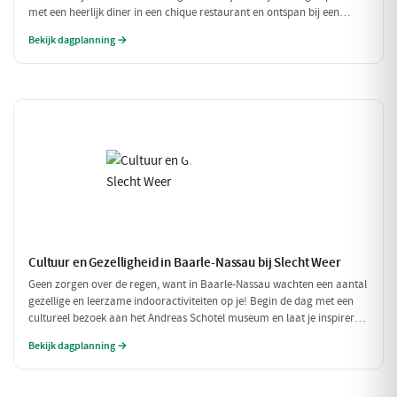
met een heerlijk diner in een chique restaurant en ontspan bij een
exclusieve wellness ervaring. Dit is de perfecte dag om jezelf helemaal
Bekijk dagplanning →
in de watten te leggen.
Cultuur en Gezelligheid in Baarle-Nassau bij Slecht Weer
Geen zorgen over de regen, want in Baarle-Nassau wachten een aantal
gezellige en leerzame indooractiviteiten op je! Begin de dag met een
cultureel bezoek aan het Andreas Schotel museum en laat je inspireren
door de unieke kunst. Geniet daarna van een heerlijke lunch in het
Bekijk dagplanning →
knusse Grand Café De Beerze voordat je weer verder gaat met een
gezellige middag vol lekkernijen en goed gezelschap.