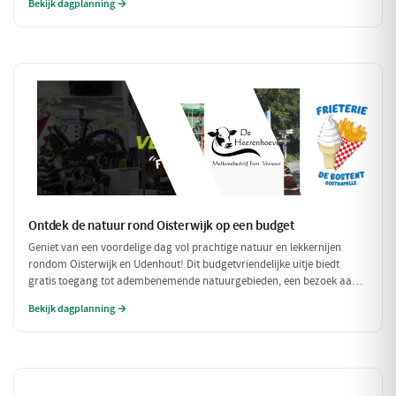
Bekijk dagplanning →
compleet met een ontspannen fietstocht door de prachtige omgeving!
Ontdek de natuur rond Oisterwijk op een budget
Geniet van een voordelige dag vol prachtige natuur en lekkernijen
rondom Oisterwijk en Udenhout! Dit budgetvriendelijke uitje biedt
gratis toegang tot adembenemende natuurgebieden, een bezoek aan
een lokale zuivelboerderij en een gezellige plek voor een betaalbare
Bekijk dagplanning →
lunch. Perfect voor een dag vol avontuur zonder je portemonnee te
veel te belasten!