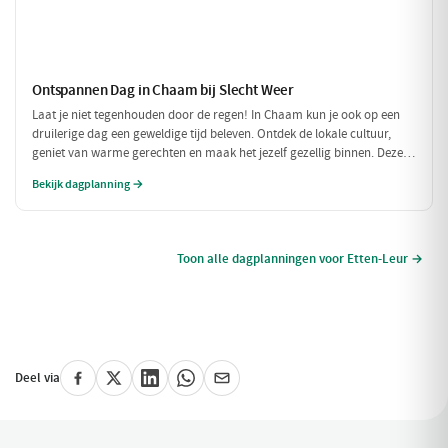
Ontspannen Dag in Chaam bij Slecht Weer
Laat je niet tegenhouden door de regen! In Chaam kun je ook op een
druilerige dag een geweldige tijd beleven. Ontdek de lokale cultuur,
geniet van warme gerechten en maak het jezelf gezellig binnen. Deze
dagplanning is perfect voor als het weer niet meewerkt, maar je toch
Bekijk dagplanning →
wilt genieten van alles wat Chaam te bieden heeft.
Toon alle dagplanningen voor Etten-Leur →
Deel via