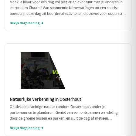
Maak je klaar voor een dag vol plezier en avontuur met je kinderen in
en rondom Chaam! Van spannende klimervaringen tot een speelse
boerderij, deze dag zit boordevol activiteiten die zowel voor ouders als
voor kinderen een feestje zijn. Geniet samen van de natuur en de
Bekijk dagplanning →
gezellige eetgelegenheden!
Natuurlijke Verkenning in Oosterhout
Ontdek de prachtige natuur rondom Oosterhout zonder je
portemonnee te plunderen! Geniet van een ontspannen wandeling
door de groene bossen en parken, en sluit de dag af met een
betaalbare lunch. Perfect voor een budgetvriendelijk dagje uit met
Bekijk dagplanning →
vrienden of gezin!