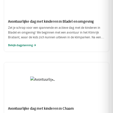
Avontuurlijke dag met kinderen in Bladel en omgeving
Zet je schrap voor een spannende en actieve dag met de kinderen in
Bladel en omgeving! We beginnen met een avontuur in het Klimrijk
Brabant, waar de kids zich kunnen uitleven in de klimparken. Na een
stevige lunch bij Brasserie 't Smokkelstrand, is het tijd voor een
Bekijk dagplanning →
heerlijke traktatie bij Milly's IJs Boutique, waar je kunt zien hoe het
ambachtelijke ijs wordt gemaakt. Een perfecte dag vol plezier en
verfrissingen!
Avontuurlijke dag met kinderen in Chaam