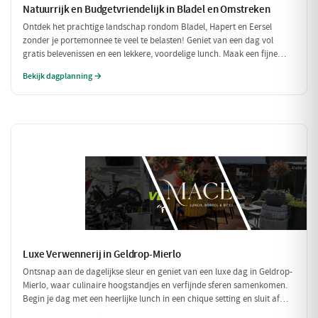
Natuurrijk en Budgetvriendelijk in Bladel en Omstreken
Ontdek het prachtige landschap rondom Bladel, Hapert en Eersel
zonder je portemonnee te veel te belasten! Geniet van een dag vol
gratis belevenissen en een lekkere, voordelige lunch. Maak een fijne
wandeling door de natuur en sluit je dag af met een budgetvriendelijke
Bekijk dagplanning →
hap.
Luxe Verwennerij in Geldrop-Mierlo
Ontsnap aan de dagelijkse sleur en geniet van een luxe dag in Geldrop-
Mierlo, waar culinaire hoogstandjes en verfijnde sferen samenkomen.
Begin je dag met een heerlijke lunch in een chique setting en sluit af
met een voortreffelijk diner in een sfeervol restaurant. Maak het