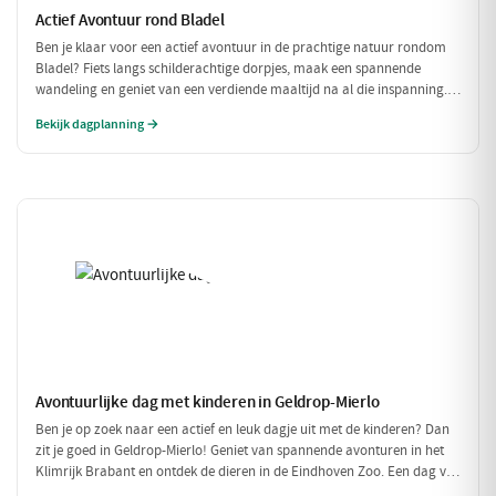
Actief Avontuur rond Bladel
Ben je klaar voor een actief avontuur in de prachtige natuur rondom
Bladel? Fiets langs schilderachtige dorpjes, maak een spannende
wandeling en geniet van een verdiende maaltijd na al die inspanning.
Deze dag vol beweging en avontuur is perfect voor iedereen die van
Bekijk dagplanning →
buiten zijn houdt!
Avontuurlijke dag met kinderen in Geldrop-Mierlo
Ben je op zoek naar een actief en leuk dagje uit met de kinderen? Dan
zit je goed in Geldrop-Mierlo! Geniet van spannende avonturen in het
Klimrijk Brabant en ontdek de dieren in de Eindhoven Zoo. Een dag vol
plezier voor het hele gezin!