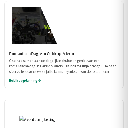
Romantisch Dagje in Geldrop-Mierlo
Ontsnap samen aan de dagelijkse drukte en geniet van een
romantische dag in Geldrop-Mierlo. Dit intieme uitje brengt jullie naar
sfeervolle locaties waar jullie kunnen genieten van de natuur, een
heerlijk diner en de liefde. Laat je verwonderen door de schoonheid van
Bekijk dagplanning →
de omgeving en elkaar.