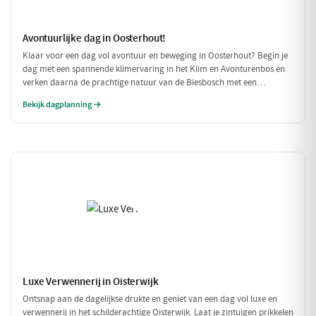
Avontuurlijke dag in Oosterhout!
Klaar voor een dag vol avontuur en beweging in Oosterhout? Begin je
dag met een spannende klimervaring in het Klim en Avonturenbos en
verken daarna de prachtige natuur van de Biesbosch met een
ontspannen boottocht. Sluit de dag af met een welverdiende lunch bij
Bekijk dagplanning →
Natuurpoortcafé BOS & Co, waar je energie krijgt voor de volgende
uitdagingen!
Luxe Verwennerij in Oisterwijk
Ontsnap aan de dagelijkse drukte en geniet van een dag vol luxe en
verwennerij in het schilderachtige Oisterwijk. Laat je zintuigen prikkelen