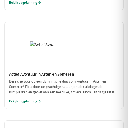
Bekijk dagplanning →
Actief Avontuur in Asten en Someren
Bereid je voor op een dynamische dag vol avontuur in Asten en
Someren! Fiets door de prachtige natuur, ontdek uitdagende
klimplekken en geniet van een heerlijke, actieve lunch. Dit dagje uit is
perfect voor iedereen die houdt van buiten zijn en in beweging blijven.
Bekijk dagplanning →