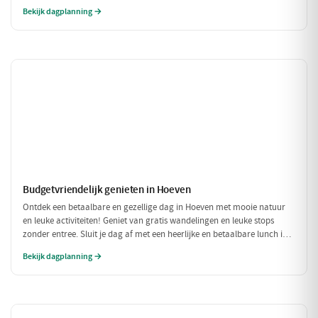
door de unieke kunst. Geniet daarna van een heerlijke lunch in het
Bekijk dagplanning →
knusse Grand Café De Beerze voordat je weer verder gaat met een
gezellige middag vol lekkernijen en goed gezelschap.
Budgetvriendelijk genieten in Hoeven
Ontdek een betaalbare en gezellige dag in Hoeven met mooie natuur
en leuke activiteiten! Geniet van gratis wandelingen en leuke stops
zonder entree. Sluit je dag af met een heerlijke en betaalbare lunch in
een sfeervol restaurant.
Bekijk dagplanning →