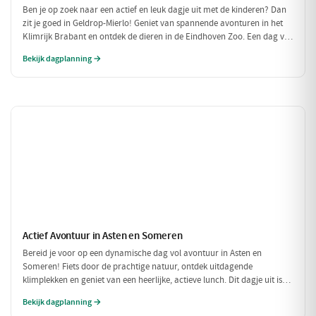
Ben je op zoek naar een actief en leuk dagje uit met de kinderen? Dan
zit je goed in Geldrop-Mierlo! Geniet van spannende avonturen in het
Klimrijk Brabant en ontdek de dieren in de Eindhoven Zoo. Een dag vol
plezier voor het hele gezin!
Bekijk dagplanning →
Actief Avontuur in Asten en Someren
Bereid je voor op een dynamische dag vol avontuur in Asten en
Someren! Fiets door de prachtige natuur, ontdek uitdagende
klimplekken en geniet van een heerlijke, actieve lunch. Dit dagje uit is
perfect voor iedereen die houdt van buiten zijn en in beweging blijven.
Bekijk dagplanning →