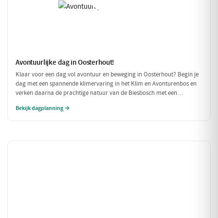
Avontuurlijke dag in Oosterhout!
Klaar voor een dag vol avontuur en beweging in Oosterhout? Begin je
dag met een spannende klimervaring in het Klim en Avonturenbos en
verken daarna de prachtige natuur van de Biesbosch met een
ontspannen boottocht. Sluit de dag af met een welverdiende lunch bij
Bekijk dagplanning →
Natuurpoortcafé BOS & Co, waar je energie krijgt voor de volgende
uitdagingen!