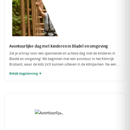
Avontuurlijke dag met kinderen in Bladel en omgeving
Zet je schrap voor een spannende en actieve dag met de kinderen in
Bladel en omgeving! We beginnen met een avontuur in het Klimrijk
Brabant, waar de kids zich kunnen uitleven in de klimparken. Na een
stevige lunch bij Brasserie 't Smokkelstrand, is het tijd voor een
Bekijk dagplanning →
heerlijke traktatie bij Milly's IJs Boutique, waar je kunt zien hoe het
ambachtelijke ijs wordt gemaakt. Een perfecte dag vol plezier en
verfrissingen!