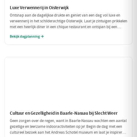
Luxe Verwennerij in Oisterwijk
Ontsnap aan de dagelijkse drukte en geniet van een dag vol luxe en
verwennerij in het schilderachtige Oisterwijk. Laat je zintuigen prikkelen
met een heerlijk diner in een chique restaurant en ontspan bij een
exclusieve wellness ervaring. Dit is de perfecte dag om jezelf helemaal
Bekijk dagplanning →
in de watten te leggen.
Cultuur en Gezelligheid in Baarle-Nassau bij Slecht Weer
Geen zorgen over de regen, want in Baarle-Nassau wachten een aantal
gezellige en leerzame indooractiviteiten op je! Begin de dag met een
cultureel bezoek aan het Andreas Schotel museum en laat je inspireren