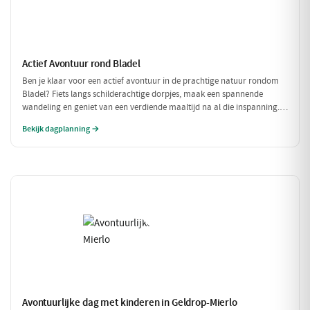
Actief Avontuur rond Bladel
Ben je klaar voor een actief avontuur in de prachtige natuur rondom
Bladel? Fiets langs schilderachtige dorpjes, maak een spannende
wandeling en geniet van een verdiende maaltijd na al die inspanning.
Deze dag vol beweging en avontuur is perfect voor iedereen die van
Bekijk dagplanning →
buiten zijn houdt!
Avontuurlijke dag met kinderen in Geldrop-Mierlo