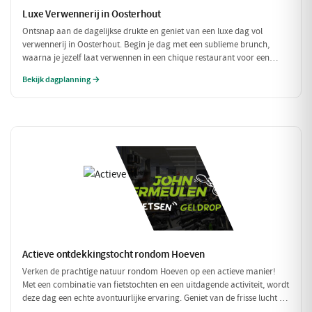
Luxe Verwennerij in Oosterhout
Ontsnap aan de dagelijkse drukte en geniet van een luxe dag vol
verwennerij in Oosterhout. Begin je dag met een sublieme brunch,
waarna je jezelf laat verwennen in een chique restaurant voor een
verfijnd diner. Tussen de culinaire hoogstandjes door, spoel je je zorgen
Bekijk dagplanning →
weg met een bezoek aan een exclusieve wellness. Een dag om nooit te
vergeten!
Actieve ontdekkingstocht rondom Hoeven
Verken de prachtige natuur rondom Hoeven op een actieve manier!
Met een combinatie van fietstochten en een uitdagende activiteit, wordt
deze dag een echte avontuurlijke ervaring. Geniet van de frisse lucht en
de mooie omgeving terwijl je actief bezig bent.