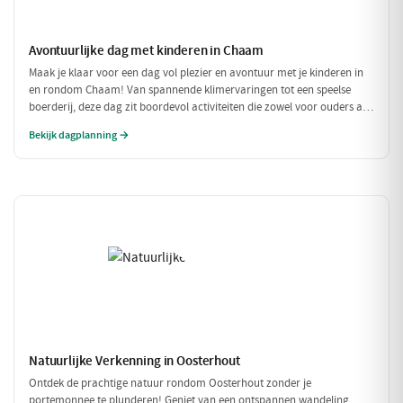
Avontuurlijke dag met kinderen in Chaam
Maak je klaar voor een dag vol plezier en avontuur met je kinderen in
en rondom Chaam! Van spannende klimervaringen tot een speelse
boerderij, deze dag zit boordevol activiteiten die zowel voor ouders als
voor kinderen een feestje zijn. Geniet samen van de natuur en de
Bekijk dagplanning →
gezellige eetgelegenheden!
Natuurlijke Verkenning in Oosterhout
Ontdek de prachtige natuur rondom Oosterhout zonder je
portemonnee te plunderen! Geniet van een ontspannen wandeling