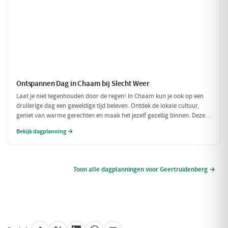
Ontspannen Dag in Chaam bij Slecht Weer
Laat je niet tegenhouden door de regen! In Chaam kun je ook op een
druilerige dag een geweldige tijd beleven. Ontdek de lokale cultuur,
geniet van warme gerechten en maak het jezelf gezellig binnen. Deze
dagplanning is perfect voor als het weer niet meewerkt, maar je toch
Bekijk dagplanning →
wilt genieten van alles wat Chaam te bieden heeft.
Toon alle dagplanningen voor Geertruidenberg →