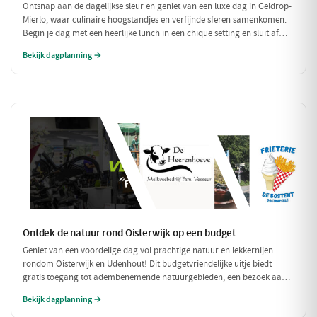
Ontsnap aan de dagelijkse sleur en geniet van een luxe dag in Geldrop-
Mierlo, waar culinaire hoogstandjes en verfijnde sferen samenkomen.
Begin je dag met een heerlijke lunch in een chique setting en sluit af
met een voortreffelijk diner in een sfeervol restaurant. Maak het
Bekijk dagplanning →
compleet met een ontspannen fietstocht door de prachtige omgeving!
Ontdek de natuur rond Oisterwijk op een budget
Geniet van een voordelige dag vol prachtige natuur en lekkernijen
rondom Oisterwijk en Udenhout! Dit budgetvriendelijke uitje biedt
gratis toegang tot adembenemende natuurgebieden, een bezoek aan
een lokale zuivelboerderij en een gezellige plek voor een betaalbare
Bekijk dagplanning →
lunch. Perfect voor een dag vol avontuur zonder je portemonnee te