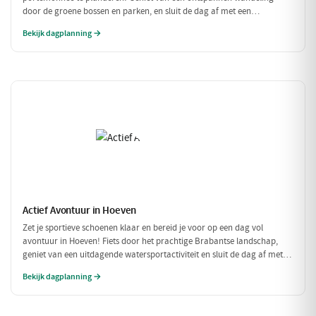
door de groene bossen en parken, en sluit de dag af met een
betaalbare lunch. Perfect voor een budgetvriendelijk dagje uit met
Bekijk dagplanning →
vrienden of gezin!
Actief Avontuur in Hoeven
Zet je sportieve schoenen klaar en bereid je voor op een dag vol
avontuur in Hoeven! Fiets door het prachtige Brabantse landschap,
geniet van een uitdagende watersportactiviteit en sluit de dag af met
een heerlijke maaltijd. Dit is de perfecte gelegenheid om actief bezig te
Bekijk dagplanning →
zijn in de natuur!