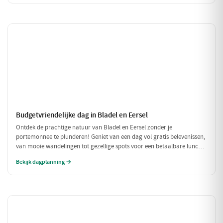
Budgetvriendelijke dag in Bladel en Eersel
Ontdek de prachtige natuur van Bladel en Eersel zonder je
portemonnee te plunderen! Geniet van een dag vol gratis belevenissen,
van mooie wandelingen tot gezellige spots voor een betaalbare lunch.
Deze budgetvriendelijke planning laat je genieten van de omgeving
Bekijk dagplanning →
zonder dat je veel hoeft uit te geven.