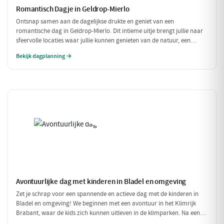
Romantisch Dagje in Geldrop-Mierlo
Ontsnap samen aan de dagelijkse drukte en geniet van een
romantische dag in Geldrop-Mierlo. Dit intieme uitje brengt jullie naar
sfeervolle locaties waar jullie kunnen genieten van de natuur, een
heerlijk diner en de liefde. Laat je verwonderen door de schoonheid van
Bekijk dagplanning →
de omgeving en elkaar.
Avontuurlijke dag met kinderen in Bladel en omgeving
Zet je schrap voor een spannende en actieve dag met de kinderen in
Bladel en omgeving! We beginnen met een avontuur in het Klimrijk
Brabant, waar de kids zich kunnen uitleven in de klimparken. Na een
stevige lunch bij Brasserie 't Smokkelstrand, is het tijd voor een