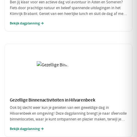
Ben jij klaar voor een actieve dag vol avontuur in Asten en Someren?
Fiets door prachtige natuur en beleef spannende uitdagingen in het
Klimrijk Brabant. Geniet van een heerlijke lunch en sluit de dag af met
een ontspannen diner, zodat je volledig opgeladen weer naar huis kunt
Bekijk dagplanning →
fietsen!
Gezellige Binnenactiviteiten in Hilvarenbeek
Ook bij slecht weer kun je genieten van een geweldige dag in
Hilvarenbeek en omgeving! Deze dagplanning brengt je naar sfeervolle
binnenlocaties, waar je kunt ontspannen en plezier maken, terwijl je
beschermd bent tegen de regen of kou. Perfect voor een uitje met
Bekijk dagplanning →
vrienden of familie!