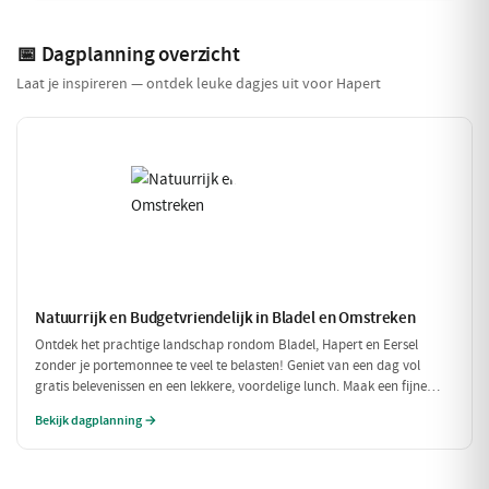
📅 Dagplanning overzicht
Laat je inspireren — ontdek leuke dagjes uit voor Hapert
Natuurrijk en Budgetvriendelijk in Bladel en Omstreken
Ontdek het prachtige landschap rondom Bladel, Hapert en Eersel
zonder je portemonnee te veel te belasten! Geniet van een dag vol
gratis belevenissen en een lekkere, voordelige lunch. Maak een fijne
wandeling door de natuur en sluit je dag af met een budgetvriendelijke
Bekijk dagplanning →
hap.