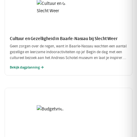
Cultuur en Gezelligheid in Baarle-Nassau bij Slecht Weer
Geen zorgen over de regen, want in Baarle-Nassau wachten een aantal
gezellige en leerzame indooractiviteiten op je! Begin de dag met een
cultureel bezoek aan het Andreas Schotel museum en laat je inspireren
door de unieke kunst. Geniet daarna van een heerlijke lunch in het
Bekijk dagplanning →
knusse Grand Café De Beerze voordat je weer verder gaat met een
gezellige middag vol lekkernijen en goed gezelschap.