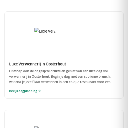
Luxe Verwennerij in Oosterhout
Ontsnap aan de dagelijkse drukte en geniet van een luxe dag vol
verwennerij in Oosterhout. Begin je dag met een sublieme brunch,
waarna je jezelf laat verwennen in een chique restaurant voor een
verfijnd diner. Tussen de culinaire hoogstandjes door, spoel je je zorgen
Bekijk dagplanning →
weg met een bezoek aan een exclusieve wellness. Een dag om nooit te
vergeten!