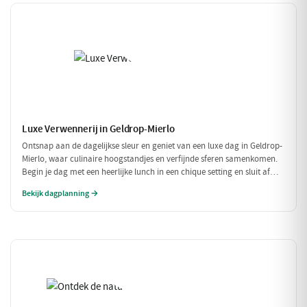
Luxe Verwennerij in Geldrop-Mierlo
Ontsnap aan de dagelijkse sleur en geniet van een luxe dag in Geldrop-
Mierlo, waar culinaire hoogstandjes en verfijnde sferen samenkomen.
Begin je dag met een heerlijke lunch in een chique setting en sluit af
met een voortreffelijk diner in een sfeervol restaurant. Maak het
Bekijk dagplanning →
compleet met een ontspannen fietstocht door de prachtige omgeving!