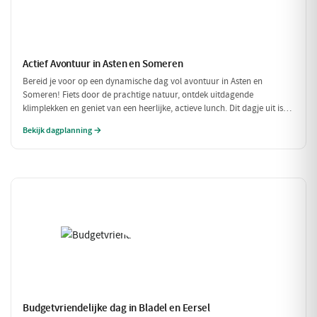
Actief Avontuur in Asten en Someren
Bereid je voor op een dynamische dag vol avontuur in Asten en
Someren! Fiets door de prachtige natuur, ontdek uitdagende
klimplekken en geniet van een heerlijke, actieve lunch. Dit dagje uit is
perfect voor iedereen die houdt van buiten zijn en in beweging blijven.
Bekijk dagplanning →
Budgetvriendelijke dag in Bladel en Eersel