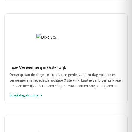
uitdagingen!
Luxe Verwennerij in Oisterwijk
Ontsnap aan de dagelijkse drukte en geniet van een dag vol luxe en
verwennerij in het schilderachtige Oisterwijk. Laat je zintuigen prikkelen
met een heerlijk diner in een chique restaurant en ontspan bij een
exclusieve wellness ervaring. Dit is de perfecte dag om jezelf helemaal
Bekijk dagplanning →
in de watten te leggen.