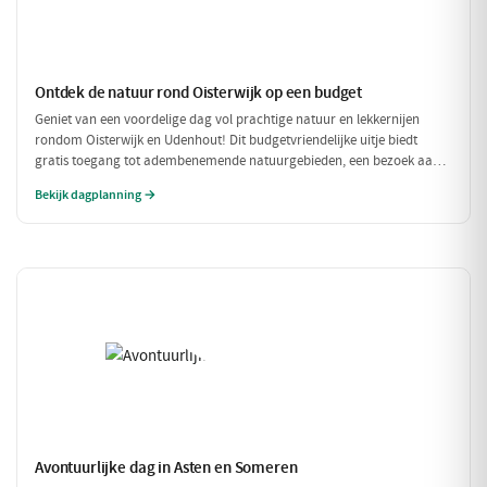
Ontdek de natuur rond Oisterwijk op een budget
Geniet van een voordelige dag vol prachtige natuur en lekkernijen
rondom Oisterwijk en Udenhout! Dit budgetvriendelijke uitje biedt
gratis toegang tot adembenemende natuurgebieden, een bezoek aan
een lokale zuivelboerderij en een gezellige plek voor een betaalbare
Bekijk dagplanning →
lunch. Perfect voor een dag vol avontuur zonder je portemonnee te
veel te belasten!
Avontuurlijke dag in Asten en Someren