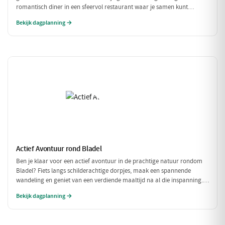
romantisch diner in een sfeervol restaurant waar je samen kunt
genieten van verfijnde gerechten. Een perfecte dag voor twee!
Bekijk dagplanning →
Actief Avontuur rond Bladel
Ben je klaar voor een actief avontuur in de prachtige natuur rondom
Bladel? Fiets langs schilderachtige dorpjes, maak een spannende
wandeling en geniet van een verdiende maaltijd na al die inspanning.
Deze dag vol beweging en avontuur is perfect voor iedereen die van
Bekijk dagplanning →
buiten zijn houdt!