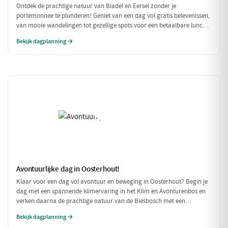
Ontdek de prachtige natuur van Bladel en Eersel zonder je
portemonnee te plunderen! Geniet van een dag vol gratis belevenissen,
van mooie wandelingen tot gezellige spots voor een betaalbare lunch.
Deze budgetvriendelijke planning laat je genieten van de omgeving
Bekijk dagplanning →
zonder dat je veel hoeft uit te geven.
Avontuurlijke dag in Oosterhout!
Klaar voor een dag vol avontuur en beweging in Oosterhout? Begin je
dag met een spannende klimervaring in het Klim en Avonturenbos en
verken daarna de prachtige natuur van de Biesbosch met een
ontspannen boottocht. Sluit de dag af met een welverdiende lunch bij
Bekijk dagplanning →
Natuurpoortcafé BOS & Co, waar je energie krijgt voor de volgende