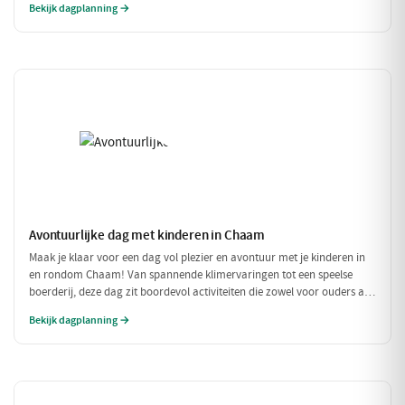
Bekijk dagplanning →
heerlijke traktatie bij Milly's IJs Boutique, waar je kunt zien hoe het
ambachtelijke ijs wordt gemaakt. Een perfecte dag vol plezier en
verfrissingen!
Avontuurlijke dag met kinderen in Chaam
Maak je klaar voor een dag vol plezier en avontuur met je kinderen in
en rondom Chaam! Van spannende klimervaringen tot een speelse
boerderij, deze dag zit boordevol activiteiten die zowel voor ouders als
voor kinderen een feestje zijn. Geniet samen van de natuur en de
Bekijk dagplanning →
gezellige eetgelegenheden!