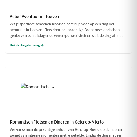
Actief Avontuur in Hoeven
Zet je sportieve schoenen klaar en bereid je voor op een dag vol
avontuur in Hoeven! Fiets door het prachtige Brabantse landschap,
geniet van een uitdagende watersportactiviteit en sluit de dag af met
een heerlijke maaltijd. Dit is de perfecte gelegenheid om actief bezig te
Bekijk dagplanning →
zijn in de natuur!
Romantisch Fietsen en Dineren in Geldrop-Mierlo
Verken samen de prachtige natuur van Geldrop-Mierlo op de fiets en
geniet van intieme momenten met je geliefde. Eindig de dag met een