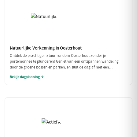
Natuurlijke Verkenning in Oosterhout
Ontdek de prachtige natuur rondom Oosterhout zonder je
portemonnee te plunderen! Geniet van een ontspannen wandeling
door de groene bossen en parken, en sluit de dag af met een
betaalbare lunch. Perfect voor een budgetvriendelijk dagje uit met
Bekijk dagplanning →
vrienden of gezin!