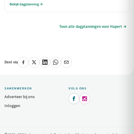
dagplanning is perfect voor als het weer niet meewerkt, maar je toch
Bekijk dagplanning →
wilt genieten van alles wat Chaam te bieden heeft.
Toon alle dagplanningen voor Hapert →
Deel via
SAMENWERKEN
VOLG ONS
Adverteer bij ons


Inloggen