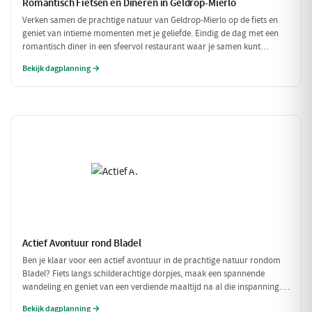
Romantisch Fietsen en Dineren in Geldrop-Mierlo
Verken samen de prachtige natuur van Geldrop-Mierlo op de fiets en
geniet van intieme momenten met je geliefde. Eindig de dag met een
romantisch diner in een sfeervol restaurant waar je samen kunt
genieten van verfijnde gerechten. Een perfecte dag voor twee!
Bekijk dagplanning →
Actief Avontuur rond Bladel
Ben je klaar voor een actief avontuur in de prachtige natuur rondom
Bladel? Fiets langs schilderachtige dorpjes, maak een spannende
wandeling en geniet van een verdiende maaltijd na al die inspanning.
Deze dag vol beweging en avontuur is perfect voor iedereen die van
Bekijk dagplanning →