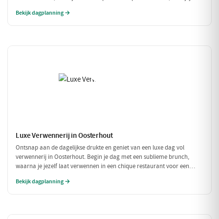
beschermd bent tegen de regen of kou. Perfect voor een uitje met
Bekijk dagplanning →
vrienden of familie!
Luxe Verwennerij in Oosterhout
Ontsnap aan de dagelijkse drukte en geniet van een luxe dag vol
verwennerij in Oosterhout. Begin je dag met een sublieme brunch,
waarna je jezelf laat verwennen in een chique restaurant voor een
verfijnd diner. Tussen de culinaire hoogstandjes door, spoel je je zorgen
Bekijk dagplanning →
weg met een bezoek aan een exclusieve wellness. Een dag om nooit te
vergeten!