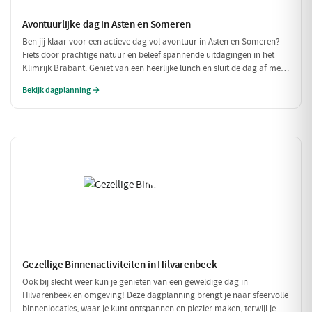
Avontuurlijke dag in Asten en Someren
Ben jij klaar voor een actieve dag vol avontuur in Asten en Someren?
Fiets door prachtige natuur en beleef spannende uitdagingen in het
Klimrijk Brabant. Geniet van een heerlijke lunch en sluit de dag af met
een ontspannen diner, zodat je volledig opgeladen weer naar huis kunt
Bekijk dagplanning →
fietsen!
Gezellige Binnenactiviteiten in Hilvarenbeek
Ook bij slecht weer kun je genieten van een geweldige dag in
Hilvarenbeek en omgeving! Deze dagplanning brengt je naar sfeervolle
binnenlocaties, waar je kunt ontspannen en plezier maken, terwijl je