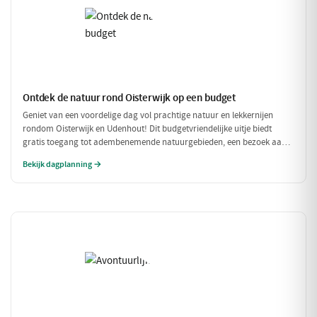
Ontdek de natuur rond Oisterwijk op een budget
Geniet van een voordelige dag vol prachtige natuur en lekkernijen
rondom Oisterwijk en Udenhout! Dit budgetvriendelijke uitje biedt
gratis toegang tot adembenemende natuurgebieden, een bezoek aan
een lokale zuivelboerderij en een gezellige plek voor een betaalbare
Bekijk dagplanning →
lunch. Perfect voor een dag vol avontuur zonder je portemonnee te
veel te belasten!