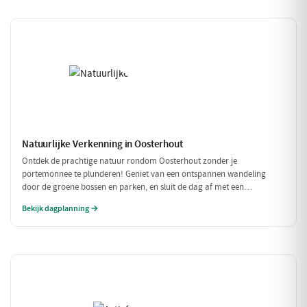
Natuurlijke Verkenning in Oosterhout
Ontdek de prachtige natuur rondom Oosterhout zonder je
portemonnee te plunderen! Geniet van een ontspannen wandeling
door de groene bossen en parken, en sluit de dag af met een
betaalbare lunch. Perfect voor een budgetvriendelijk dagje uit met
Bekijk dagplanning →
vrienden of gezin!