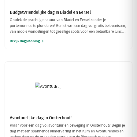
Budgetvriendelijke dag in Bladel en Eersel
Ontdek de prachtige natuur van Bladel en Eersel zonder je
portemonnee te plunderen! Geniet van een dag vol gratis belevenissen,
van mooie wandelingen tot gezellige spots voor een betaalbare lunch.
Deze budgetvriendelijke planning laat je genieten van de omgeving
Bekijk dagplanning →
zonder dat je veel hoeft uit te geven.
Avontuurlijke dag in Oosterhout!
Klaar voor een dag vol avontuur en beweging in Oosterhout? Begin je
dag met een spannende klimervaring in het Klim en Avonturenbos en