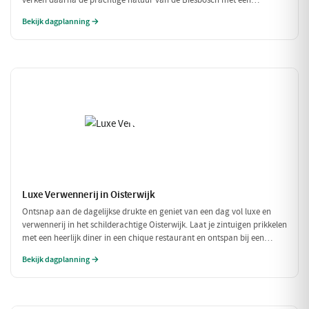
verken daarna de prachtige natuur van de Biesbosch met een
ontspannen boottocht. Sluit de dag af met een welverdiende lunch bij
Bekijk dagplanning →
Natuurpoortcafé BOS & Co, waar je energie krijgt voor de volgende
uitdagingen!
Luxe Verwennerij in Oisterwijk
Ontsnap aan de dagelijkse drukte en geniet van een dag vol luxe en
verwennerij in het schilderachtige Oisterwijk. Laat je zintuigen prikkelen
met een heerlijk diner in een chique restaurant en ontspan bij een
exclusieve wellness ervaring. Dit is de perfecte dag om jezelf helemaal
Bekijk dagplanning →
in de watten te leggen.