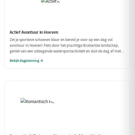
Actief Avontuur in Hoeven
Zet je sportieve schoenen klaar en bereid je voor op een dag vol
avontuur in Hoeven! Fiets door het prachtige Brabantse landschap,
geniet van een uitdagende watersportactiviteit en sluit de dag af met
een heerlijke maaltijd. Dit is de perfecte gelegenheid om actief bezig te
Bekijk dagplanning →
zijn in de natuur!