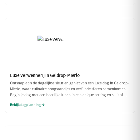
Luxe Verwennerij in Geldrop-Mierlo
Ontsnap aan de dagelijkse sleur en geniet van een luxe dag in Geldrop-
Mierlo, waar culinaire hoogstandjes en verfijnde sferen samenkomen.
Begin je dag met een heerlijke lunch in een chique setting en sluit af
met een voortreffelijk diner in een sfeervol restaurant. Maak het
Bekijk dagplanning →
compleet met een ontspannen fietstocht door de prachtige omgeving!