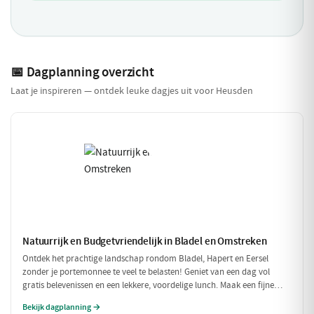
📅 Dagplanning overzicht
Laat je inspireren — ontdek leuke dagjes uit voor Heusden
Natuurrijk en Budgetvriendelijk in Bladel en Omstreken
Ontdek het prachtige landschap rondom Bladel, Hapert en Eersel
zonder je portemonnee te veel te belasten! Geniet van een dag vol
gratis belevenissen en een lekkere, voordelige lunch. Maak een fijne
wandeling door de natuur en sluit je dag af met een budgetvriendelijke
Bekijk dagplanning →
hap.