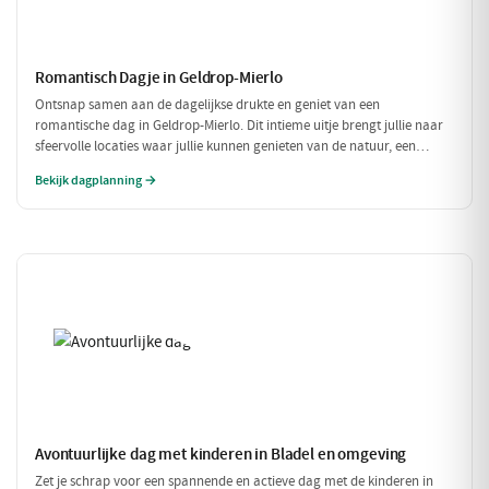
Romantisch Dagje in Geldrop-Mierlo
Ontsnap samen aan de dagelijkse drukte en geniet van een
romantische dag in Geldrop-Mierlo. Dit intieme uitje brengt jullie naar
sfeervolle locaties waar jullie kunnen genieten van de natuur, een
heerlijk diner en de liefde. Laat je verwonderen door de schoonheid van
Bekijk dagplanning →
de omgeving en elkaar.
Avontuurlijke dag met kinderen in Bladel en omgeving
Zet je schrap voor een spannende en actieve dag met de kinderen in