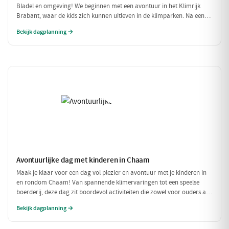
Bladel en omgeving! We beginnen met een avontuur in het Klimrijk
Brabant, waar de kids zich kunnen uitleven in de klimparken. Na een
stevige lunch bij Brasserie 't Smokkelstrand, is het tijd voor een
Bekijk dagplanning →
heerlijke traktatie bij Milly's IJs Boutique, waar je kunt zien hoe het
ambachtelijke ijs wordt gemaakt. Een perfecte dag vol plezier en
verfrissingen!
Avontuurlijke dag met kinderen in Chaam
Maak je klaar voor een dag vol plezier en avontuur met je kinderen in
en rondom Chaam! Van spannende klimervaringen tot een speelse
boerderij, deze dag zit boordevol activiteiten die zowel voor ouders als
voor kinderen een feestje zijn. Geniet samen van de natuur en de
Bekijk dagplanning →
gezellige eetgelegenheden!