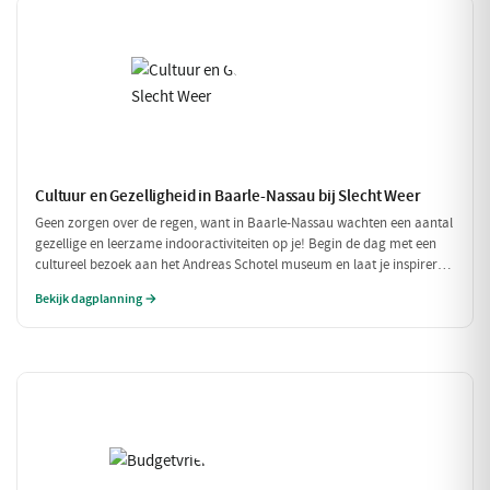
Cultuur en Gezelligheid in Baarle-Nassau bij Slecht Weer
Geen zorgen over de regen, want in Baarle-Nassau wachten een aantal
gezellige en leerzame indooractiviteiten op je! Begin de dag met een
cultureel bezoek aan het Andreas Schotel museum en laat je inspireren
door de unieke kunst. Geniet daarna van een heerlijke lunch in het
Bekijk dagplanning →
knusse Grand Café De Beerze voordat je weer verder gaat met een
gezellige middag vol lekkernijen en goed gezelschap.