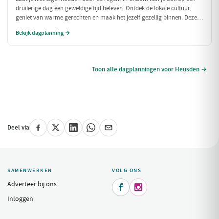
druilerige dag een geweldige tijd beleven. Ontdek de lokale cultuur,
geniet van warme gerechten en maak het jezelf gezellig binnen. Deze
dagplanning is perfect voor als het weer niet meewerkt, maar je toch
Bekijk dagplanning →
wilt genieten van alles wat Chaam te bieden heeft.
Toon alle dagplanningen voor Heusden →
Deel via
SAMENWERKEN
VOLG ONS
Adverteer bij ons


Inloggen