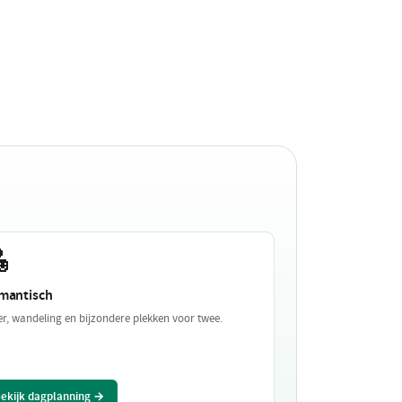

mantisch
er, wandeling en bijzondere plekken voor twee.
ekijk dagplanning →