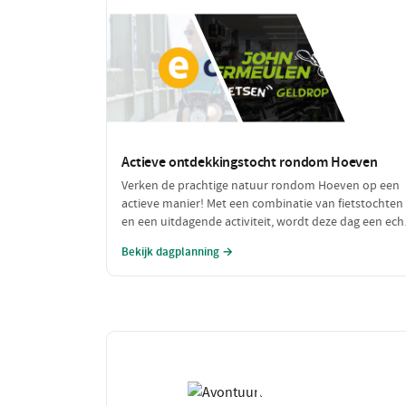
Actieve ontdekkingstocht rondom Hoeven
Verken de prachtige natuur rondom Hoeven op een
actieve manier! Met een combinatie van fietstochten
en een uitdagende activiteit, wordt deze dag een ech
avontuurlijke ervaring. Geniet van de frisse lucht en 
Bekijk dagplanning →
mooie omgeving terwijl je actief bezig bent.