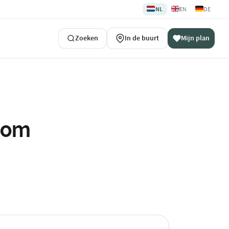
🇳🇱
🇬🇧
🇩🇪
NL
EN
DE
Zoeken
In de buurt
Mijn plan
ndom