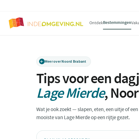
Bestemmingen
Ontdek
Vak
Meer over Noord Brabant
Tips voor een dagj
Lage Mierde
,
Noor
Wat je ook zoekt — slapen, eten, een uitje of ee
mooiste van Lage Mierde op een rijtje gezet.