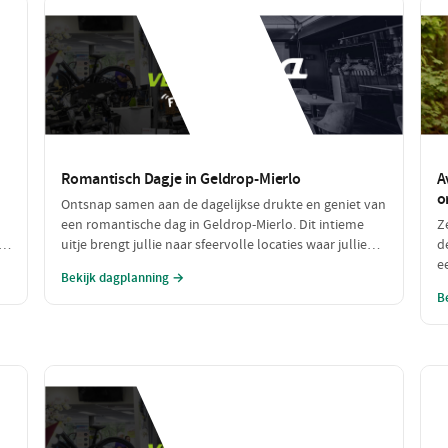
Romantisch Dagje in Geldrop-Mierlo
A
o
Ontsnap samen aan de dagelijkse drukte en geniet van
een romantische dag in Geldrop-Mierlo. Dit intieme
Z
te
uitje brengt jullie naar sfeervolle locaties waar jullie
d
de
kunnen genieten van de natuur, een heerlijk diner en
e
Bekijk dagplanning →
de liefde. Laat je verwonderen door de schoonheid
k
B
van de omgeving en elkaar.
lu
ee
k
E