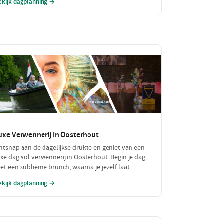
ekijk dagplanning →
en lokale zuivelboerderij en een gezellige plek voor
en betaalbare lunch. Perfect voor een dag vol
vontuur zonder je portemonnee te veel te belasten!
uxe Verwennerij in Oosterhout
ntsnap aan de dagelijkse drukte en geniet van een
uxe dag vol verwennerij in Oosterhout. Begin je dag
et een sublieme brunch, waarna je jezelf laat
erwennen in een chique restaurant voor een verfijnd
ekijk dagplanning →
iner. Tussen de culinaire hoogstandjes door, spoel je
e zorgen weg met een bezoek aan een exclusieve
ellness. Een dag om nooit te vergeten!