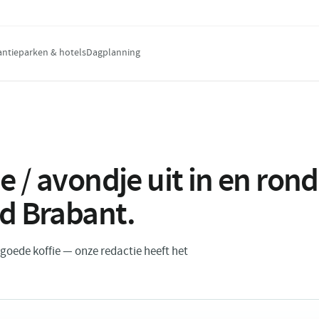
antieparken & hotels
Dagplanning
e / avondje uit in en ro
d Brabant
.
n goede koffie — onze redactie heeft het