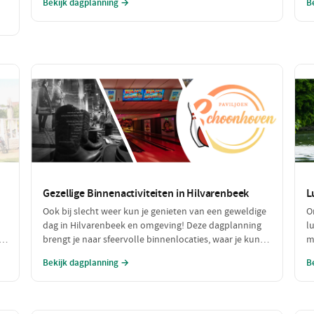
Bekijk dagplanning →
B
een voortreffelijk diner in een sfeervol restaurant.
e
Maak het compleet met een ontspannen fietstocht
e
door de prachtige omgeving!
a
Gezellige Binnenactiviteiten in Hilvarenbeek
L
Ook bij slecht weer kun je genieten van een geweldige
O
dag in Hilvarenbeek en omgeving! Deze dagplanning
l
.
brengt je naar sfeervolle binnenlocaties, waar je kunt
m
ontspannen en plezier maken, terwijl je beschermd
v
Bekijk dagplanning →
B
bent tegen de regen of kou. Perfect voor een uitje met
d
vrienden of familie!
j
w