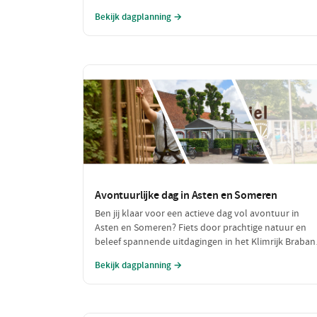
en een lekkere, voordelige lunch. Maak een fijne
Bekijk dagplanning →
wandeling door de natuur en sluit je dag af met een
budgetvriendelijke hap.
Avontuurlijke dag in Asten en Someren
Ben jij klaar voor een actieve dag vol avontuur in
Asten en Someren? Fiets door prachtige natuur en
beleef spannende uitdagingen in het Klimrijk Brabant
Geniet van een heerlijke lunch en sluit de dag af met
Bekijk dagplanning →
een ontspannen diner, zodat je volledig opgeladen
weer naar huis kunt fietsen!