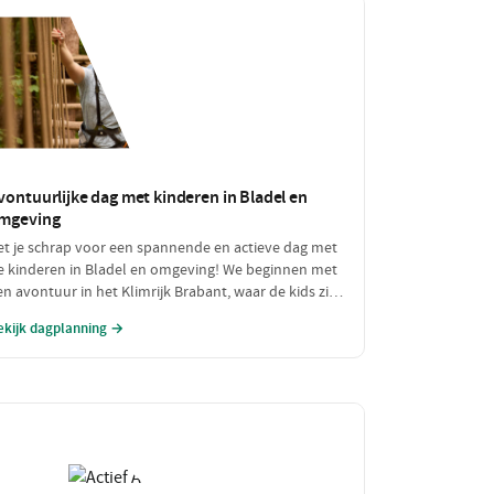
vontuurlijke dag met kinderen in Bladel en
mgeving
et je schrap voor een spannende en actieve dag met
e kinderen in Bladel en omgeving! We beginnen met
en avontuur in het Klimrijk Brabant, waar de kids zich
unnen uitleven in de klimparken. Na een stevige
ekijk dagplanning →
nch bij Brasserie 't Smokkelstrand, is het tijd voor
n heerlijke traktatie bij Milly's IJs Boutique, waar je
unt zien hoe het ambachtelijke ijs wordt gemaakt.
en perfecte dag vol plezier en verfrissingen!