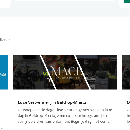
Mierde
Luxe Verwennerij in Geldrop-Mierlo
O
Ontsnap aan de dagelijkse sleur en geniet van een luxe
G
dag in Geldrop-Mierlo, waar culinaire hoogstandjes en
l
verfijnde sferen samenkomen. Begin je dag met een
b
heerlijke lunch in een chique setting en sluit af met
a