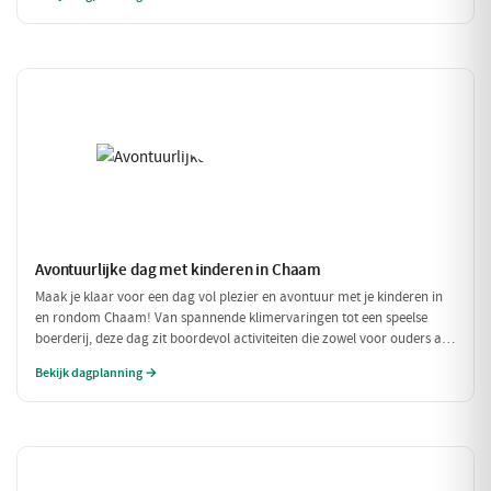
heerlijke traktatie bij Milly's IJs Boutique, waar je kunt zien hoe het
ambachtelijke ijs wordt gemaakt. Een perfecte dag vol plezier en
verfrissingen!
Avontuurlijke dag met kinderen in Chaam
Maak je klaar voor een dag vol plezier en avontuur met je kinderen in
en rondom Chaam! Van spannende klimervaringen tot een speelse
boerderij, deze dag zit boordevol activiteiten die zowel voor ouders als
voor kinderen een feestje zijn. Geniet samen van de natuur en de
Bekijk dagplanning →
gezellige eetgelegenheden!