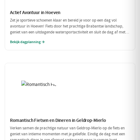
Actief Avontuur in Hoeven
Zet je sportieve schoenen klaar en bereid je voor op een dag vol
avontuur in Hoeven! Fiets door het prachtige Brabantse landschap,
geniet van een uitdagende watersportactiviteit en sluit de dag af met
een heerlijke maaltijd. Dit is de perfecte gelegenheid om actief bezig te
Bekijk dagplanning →
zijn in de natuur!
Romantisch Fietsen en Dineren in Geldrop-Mierlo
Verken samen de prachtige natuur van Geldrop-Mierlo op de fiets en
geniet van intieme momenten met je geliefde. Eindig de dag met een