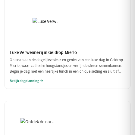
Luxe Verwennerij in Geldrop-Mierlo
Ontsnap aan de dagelijkse sleur en geniet van een luxe dag in Geldrop-
Mierlo, waar culinaire hoogstandjes en verfijnde sferen samenkomen.
Begin je dag met een heerlijke lunch in een chique setting en sluit af
met een voortreffelijk diner in een sfeervol restaurant. Maak het
Bekijk dagplanning →
compleet met een ontspannen fietstocht door de prachtige omgeving!