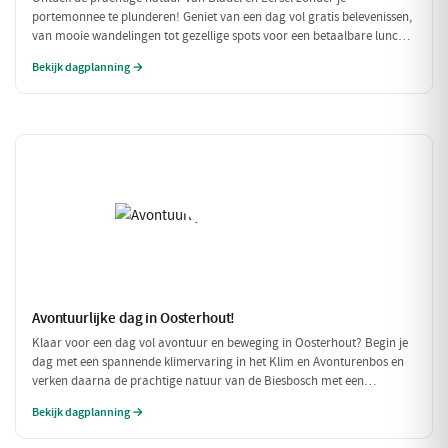
portemonnee te plunderen! Geniet van een dag vol gratis belevenissen,
van mooie wandelingen tot gezellige spots voor een betaalbare lunch.
Deze budgetvriendelijke planning laat je genieten van de omgeving
Bekijk dagplanning →
zonder dat je veel hoeft uit te geven.
Avontuurlijke dag in Oosterhout!
Klaar voor een dag vol avontuur en beweging in Oosterhout? Begin je
dag met een spannende klimervaring in het Klim en Avonturenbos en
verken daarna de prachtige natuur van de Biesbosch met een
ontspannen boottocht. Sluit de dag af met een welverdiende lunch bij
Bekijk dagplanning →
Natuurpoortcafé BOS & Co, waar je energie krijgt voor de volgende
uitdagingen!