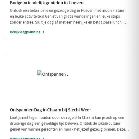
Budgetvriendelijk genieten in Hoeven
Ontdek een betaalbare en gezellige dag in Hoeven met mooie natuur
en leuke activiteiten! Geniet van gratis wandelingen en leuke stops
zonder entree. Sluit je dag af met een heerlijke en betaalbare lunch in
een sfeervol restaurant.
Bekijk dagplanning →
Ontspannen Dag in Chaam bij Slecht Weer
Laat je niet tegenhouden door de regen! In Chaam kun je ook op een
druilerige dag een geweldige tijd beleven. Ontdek de lokale cultuur,
geniet van warme gerechten en maak het jezelf gezellig binnen. Deze
dagplanning is perfect voor als het weer niet meewerkt, maar je toch