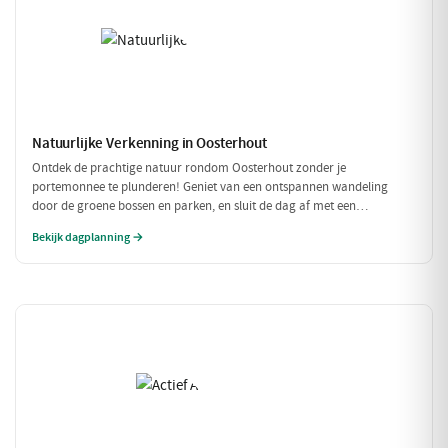
Natuurlijke Verkenning in Oosterhout
Ontdek de prachtige natuur rondom Oosterhout zonder je
portemonnee te plunderen! Geniet van een ontspannen wandeling
door de groene bossen en parken, en sluit de dag af met een
betaalbare lunch. Perfect voor een budgetvriendelijk dagje uit met
Bekijk dagplanning →
vrienden of gezin!