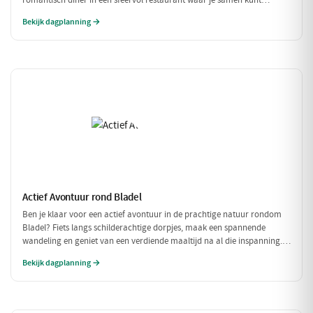
romantisch diner in een sfeervol restaurant waar je samen kunt
genieten van verfijnde gerechten. Een perfecte dag voor twee!
Bekijk dagplanning →
Actief Avontuur rond Bladel
Ben je klaar voor een actief avontuur in de prachtige natuur rondom
Bladel? Fiets langs schilderachtige dorpjes, maak een spannende
wandeling en geniet van een verdiende maaltijd na al die inspanning.
Deze dag vol beweging en avontuur is perfect voor iedereen die van
Bekijk dagplanning →
buiten zijn houdt!