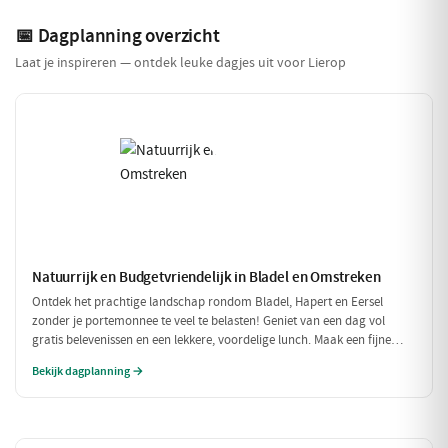
📅 Dagplanning overzicht
Laat je inspireren — ontdek leuke dagjes uit voor Lierop
Natuurrijk en Budgetvriendelijk in Bladel en Omstreken
Ontdek het prachtige landschap rondom Bladel, Hapert en Eersel
zonder je portemonnee te veel te belasten! Geniet van een dag vol
gratis belevenissen en een lekkere, voordelige lunch. Maak een fijne
wandeling door de natuur en sluit je dag af met een budgetvriendelijke
Bekijk dagplanning →
hap.