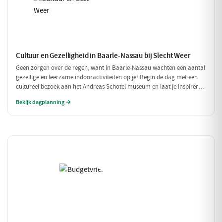
Cultuur en Gezelligheid in Baarle-Nassau bij Slecht Weer
Geen zorgen over de regen, want in Baarle-Nassau wachten een aantal
gezellige en leerzame indooractiviteiten op je! Begin de dag met een
cultureel bezoek aan het Andreas Schotel museum en laat je inspireren
door de unieke kunst. Geniet daarna van een heerlijke lunch in het
Bekijk dagplanning →
knusse Grand Café De Beerze voordat je weer verder gaat met een
gezellige middag vol lekkernijen en goed gezelschap.