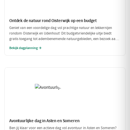
Ontdek de natuur rond Oisterwijk op een budget
Geniet van een voordelige dag vol prachtige natuur en lekkernijen
rondom Oisterwijk en Udenhout! Dit budgetvriendelijke uitje biedt
gratis toegang tot adembenemende natuurgebieden, een bezoek aan
een lokale zuivelboerderij en een gezellige plek voor een betaalbare
Bekijk dagplanning →
lunch. Perfect voor een dag vol avontuur zonder je portemonnee te
veel te belasten!
Avontuurlijke dag in Asten en Someren
Ben jij klaar voor een actieve dag vol avontuur in Asten en Someren?