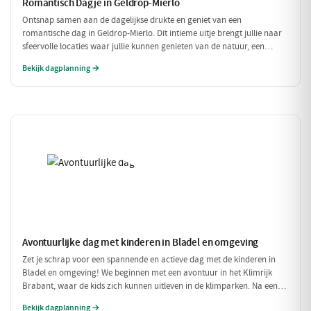
Romantisch Dagje in Geldrop-Mierlo
Ontsnap samen aan de dagelijkse drukte en geniet van een
romantische dag in Geldrop-Mierlo. Dit intieme uitje brengt jullie naar
sfeervolle locaties waar jullie kunnen genieten van de natuur, een
heerlijk diner en de liefde. Laat je verwonderen door de schoonheid van
Bekijk dagplanning →
de omgeving en elkaar.
Avontuurlijke dag met kinderen in Bladel en omgeving
Zet je schrap voor een spannende en actieve dag met de kinderen in
Bladel en omgeving! We beginnen met een avontuur in het Klimrijk
Brabant, waar de kids zich kunnen uitleven in de klimparken. Na een
stevige lunch bij Brasserie 't Smokkelstrand, is het tijd voor een
Bekijk dagplanning →