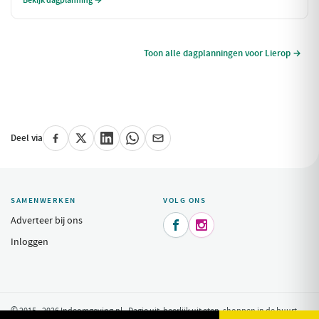
Bekijk dagplanning →
wilt genieten van alles wat Chaam te bieden heeft.
Toon alle dagplanningen voor Lierop →
Deel via
SAMENWERKEN
VOLG ONS
Adverteer bij ons


Inloggen
© 2015 - 2026 Indeomgeving.nl - Dagje uit, heerlijk uit eten, shoppen in de buurt