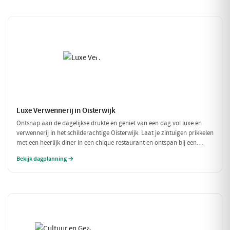
Luxe Verwennerij in Oisterwijk
Ontsnap aan de dagelijkse drukte en geniet van een dag vol luxe en
verwennerij in het schilderachtige Oisterwijk. Laat je zintuigen prikkelen
met een heerlijk diner in een chique restaurant en ontspan bij een
exclusieve wellness ervaring. Dit is de perfecte dag om jezelf helemaal
Bekijk dagplanning →
in de watten te leggen.