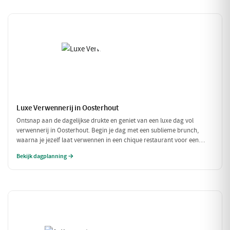
Luxe Verwennerij in Oosterhout
Ontsnap aan de dagelijkse drukte en geniet van een luxe dag vol
verwennerij in Oosterhout. Begin je dag met een sublieme brunch,
waarna je jezelf laat verwennen in een chique restaurant voor een
verfijnd diner. Tussen de culinaire hoogstandjes door, spoel je je zorgen
Bekijk dagplanning →
weg met een bezoek aan een exclusieve wellness. Een dag om nooit te
vergeten!