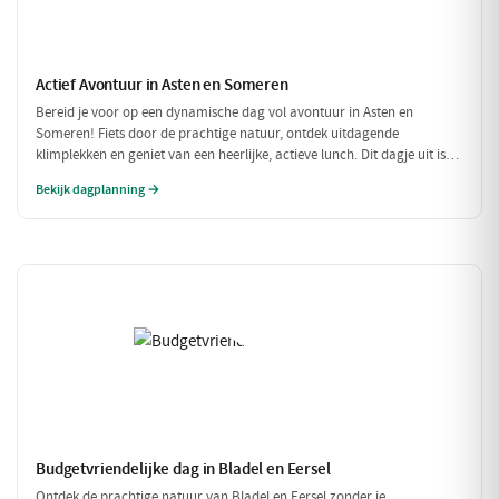
Actief Avontuur in Asten en Someren
Bereid je voor op een dynamische dag vol avontuur in Asten en
Someren! Fiets door de prachtige natuur, ontdek uitdagende
klimplekken en geniet van een heerlijke, actieve lunch. Dit dagje uit is
perfect voor iedereen die houdt van buiten zijn en in beweging blijven.
Bekijk dagplanning →
Budgetvriendelijke dag in Bladel en Eersel
Ontdek de prachtige natuur van Bladel en Eersel zonder je