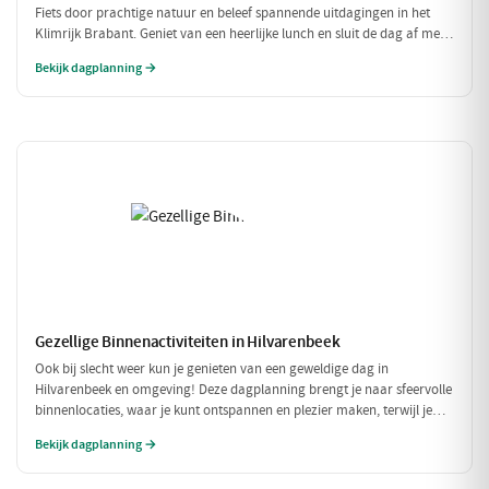
Fiets door prachtige natuur en beleef spannende uitdagingen in het
Klimrijk Brabant. Geniet van een heerlijke lunch en sluit de dag af met
een ontspannen diner, zodat je volledig opgeladen weer naar huis kunt
Bekijk dagplanning →
fietsen!
Gezellige Binnenactiviteiten in Hilvarenbeek
Ook bij slecht weer kun je genieten van een geweldige dag in
Hilvarenbeek en omgeving! Deze dagplanning brengt je naar sfeervolle
binnenlocaties, waar je kunt ontspannen en plezier maken, terwijl je
beschermd bent tegen de regen of kou. Perfect voor een uitje met
Bekijk dagplanning →
vrienden of familie!