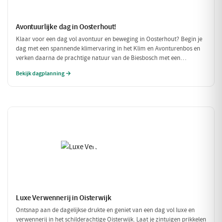
Avontuurlijke dag in Oosterhout!
Klaar voor een dag vol avontuur en beweging in Oosterhout? Begin je
dag met een spannende klimervaring in het Klim en Avonturenbos en
verken daarna de prachtige natuur van de Biesbosch met een
ontspannen boottocht. Sluit de dag af met een welverdiende lunch bij
Bekijk dagplanning →
Natuurpoortcafé BOS & Co, waar je energie krijgt voor de volgende
uitdagingen!
Luxe Verwennerij in Oisterwijk
Ontsnap aan de dagelijkse drukte en geniet van een dag vol luxe en
verwennerij in het schilderachtige Oisterwijk. Laat je zintuigen prikkelen