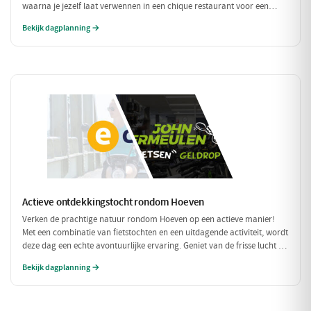
waarna je jezelf laat verwennen in een chique restaurant voor een
verfijnd diner. Tussen de culinaire hoogstandjes door, spoel je je zorgen
Bekijk dagplanning →
weg met een bezoek aan een exclusieve wellness. Een dag om nooit te
vergeten!
Actieve ontdekkingstocht rondom Hoeven
Verken de prachtige natuur rondom Hoeven op een actieve manier!
Met een combinatie van fietstochten en een uitdagende activiteit, wordt
deze dag een echte avontuurlijke ervaring. Geniet van de frisse lucht en
de mooie omgeving terwijl je actief bezig bent.
Bekijk dagplanning →