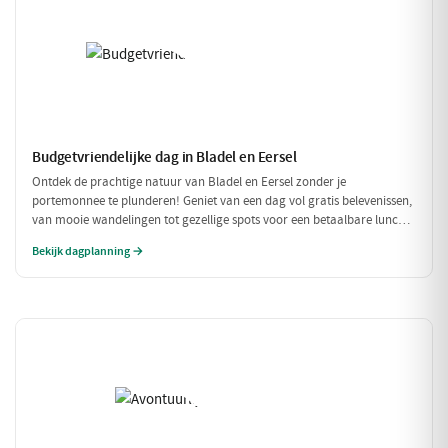
Budgetvriendelijke dag in Bladel en Eersel
Ontdek de prachtige natuur van Bladel en Eersel zonder je
portemonnee te plunderen! Geniet van een dag vol gratis belevenissen,
van mooie wandelingen tot gezellige spots voor een betaalbare lunch.
Deze budgetvriendelijke planning laat je genieten van de omgeving
Bekijk dagplanning →
zonder dat je veel hoeft uit te geven.