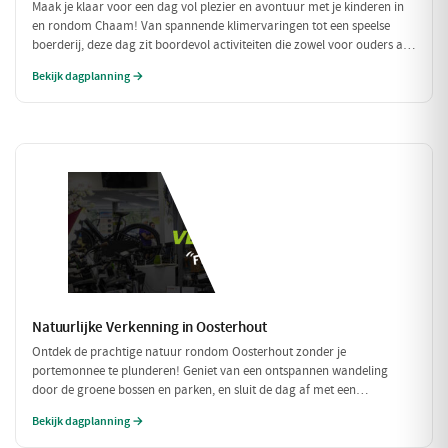
Maak je klaar voor een dag vol plezier en avontuur met je kinderen in
en rondom Chaam! Van spannende klimervaringen tot een speelse
boerderij, deze dag zit boordevol activiteiten die zowel voor ouders als
voor kinderen een feestje zijn. Geniet samen van de natuur en de
Bekijk dagplanning →
gezellige eetgelegenheden!
Natuurlijke Verkenning in Oosterhout
Ontdek de prachtige natuur rondom Oosterhout zonder je
portemonnee te plunderen! Geniet van een ontspannen wandeling
door de groene bossen en parken, en sluit de dag af met een
betaalbare lunch. Perfect voor een budgetvriendelijk dagje uit met
Bekijk dagplanning →
vrienden of gezin!