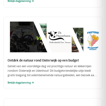
Bekijk dagplanning →
compleet met een ontspannen fietstocht door de prachtige omgeving!
Ontdek de natuur rond Oisterwijk op een budget
Geniet van een voordelige dag vol prachtige natuur en lekkernijen
rondom Oisterwijk en Udenhout! Dit budgetvriendelijke uitje biedt
gratis toegang tot adembenemende natuurgebieden, een bezoek aan
een lokale zuivelboerderij en een gezellige plek voor een betaalbare
Bekijk dagplanning →
lunch. Perfect voor een dag vol avontuur zonder je portemonnee te
veel te belasten!