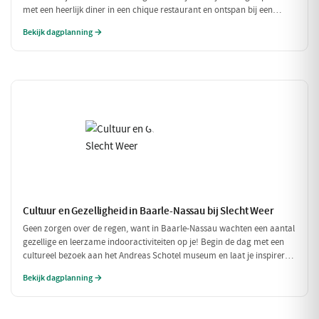
met een heerlijk diner in een chique restaurant en ontspan bij een
exclusieve wellness ervaring. Dit is de perfecte dag om jezelf helemaal
Bekijk dagplanning →
in de watten te leggen.
Cultuur en Gezelligheid in Baarle-Nassau bij Slecht Weer
Geen zorgen over de regen, want in Baarle-Nassau wachten een aantal
gezellige en leerzame indooractiviteiten op je! Begin de dag met een
cultureel bezoek aan het Andreas Schotel museum en laat je inspireren
door de unieke kunst. Geniet daarna van een heerlijke lunch in het
Bekijk dagplanning →
knusse Grand Café De Beerze voordat je weer verder gaat met een
gezellige middag vol lekkernijen en goed gezelschap.