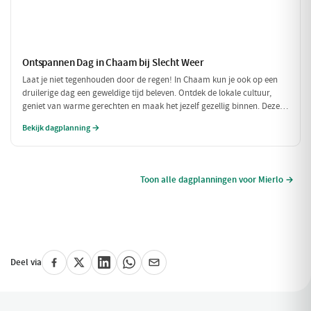
Ontspannen Dag in Chaam bij Slecht Weer
Laat je niet tegenhouden door de regen! In Chaam kun je ook op een
druilerige dag een geweldige tijd beleven. Ontdek de lokale cultuur,
geniet van warme gerechten en maak het jezelf gezellig binnen. Deze
dagplanning is perfect voor als het weer niet meewerkt, maar je toch
Bekijk dagplanning →
wilt genieten van alles wat Chaam te bieden heeft.
Toon alle dagplanningen voor Mierlo →
Deel via