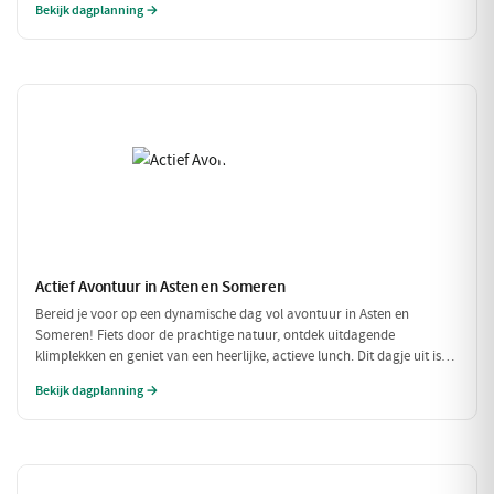
Bekijk dagplanning →
Actief Avontuur in Asten en Someren
Bereid je voor op een dynamische dag vol avontuur in Asten en
Someren! Fiets door de prachtige natuur, ontdek uitdagende
klimplekken en geniet van een heerlijke, actieve lunch. Dit dagje uit is
perfect voor iedereen die houdt van buiten zijn en in beweging blijven.
Bekijk dagplanning →