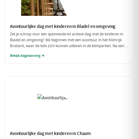
Avontuurlijke dag met kinderen in Bladel en omgeving
Zet je schrap voor een spannende en actieve dag met de kinderen in
Bladel en omgeving! We beginnen met een avontuur in het Klimrijk
Brabant, waar de kids zich kunnen uitleven in de klimparken. Na een
stevige lunch bij Brasserie 't Smokkelstrand, is het tijd voor een
Bekijk dagplanning →
heerlijke traktatie bij Milly's IJs Boutique, waar je kunt zien hoe het
ambachtelijke ijs wordt gemaakt. Een perfecte dag vol plezier en
verfrissingen!
Avontuurlijke dag met kinderen in Chaam