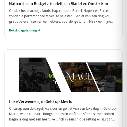
Natuurrijk en Budgetvriendelijk in Bladel en Omstreken
Ontdek het prachtige landschap rondom Bladel, Hapert en Eersel
zonder je portemonnee te veel te belasten! Geniet van een dag vol
gratis belevenissen en een lekkere, voordelige lunch. Maak een fijne
wandeling door de natuur en sluit je dag af met een budgetvriendelijke
Bekijk dagplanning →
hap.
Luxe Verwennerij in Geldrop-Mierlo
Ontsnap aan de dagelijkse sleur en geniet van een luxe dag in Geldrop-
Mierlo, waar culinaire hoogstandjes en verfijnde sferen samenkomen.
Begin je dag met een heerlijke lunch in een chique setting en sluit af
met een voortreffelijk diner in een sfeervol restaurant. Maak het