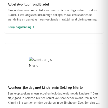
Actief Avontuur rond Bladel
Ben je klaar voor een actief avontuur in de prachtige natuur rondom
Bladel? Fiets langs schilderachtige dorpjes, maak een spannende
wandeling en geniet van een verdiende maaltijd na al die inspanning.
Deze dag vol beweging en avontuur is perfect voor iedereen die van
Bekijk dagplanning →
buiten zijn houdt!
Avontuurlijke dag met kinderen in Geldrop-Mierlo
Ben je op zoek naar een actief en leuk dagje uit met de kinderen? Dan
zit je goed in Geldrop-Mierlo! Geniet van spannende avonturen in het
Klimrijk Brabant en ontdek de dieren in de Eindhoven Zoo. Een dag vol
plezier voor het hele gezin!