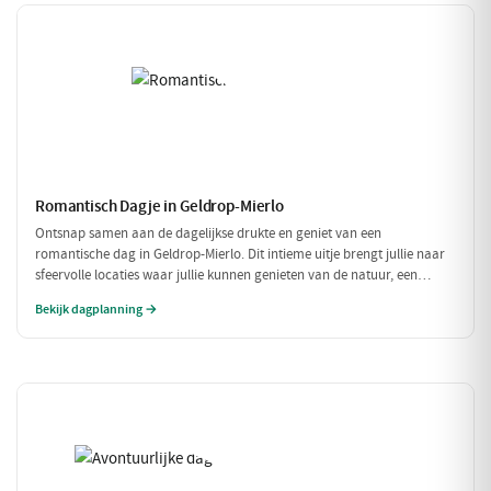
Romantisch Dagje in Geldrop-Mierlo
Ontsnap samen aan de dagelijkse drukte en geniet van een
romantische dag in Geldrop-Mierlo. Dit intieme uitje brengt jullie naar
sfeervolle locaties waar jullie kunnen genieten van de natuur, een
heerlijk diner en de liefde. Laat je verwonderen door de schoonheid van
Bekijk dagplanning →
de omgeving en elkaar.