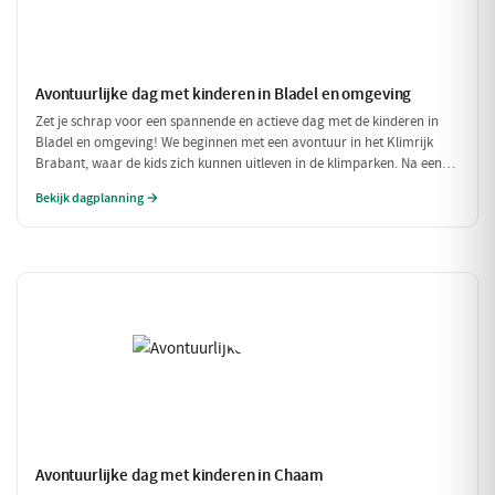
Avontuurlijke dag met kinderen in Bladel en omgeving
Zet je schrap voor een spannende en actieve dag met de kinderen in
Bladel en omgeving! We beginnen met een avontuur in het Klimrijk
Brabant, waar de kids zich kunnen uitleven in de klimparken. Na een
stevige lunch bij Brasserie 't Smokkelstrand, is het tijd voor een
Bekijk dagplanning →
heerlijke traktatie bij Milly's IJs Boutique, waar je kunt zien hoe het
ambachtelijke ijs wordt gemaakt. Een perfecte dag vol plezier en
verfrissingen!
Avontuurlijke dag met kinderen in Chaam