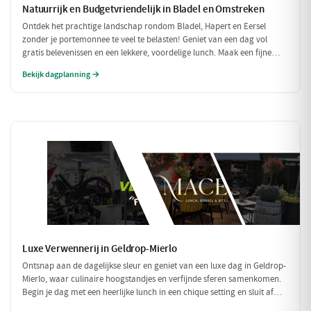
Natuurrijk en Budgetvriendelijk in Bladel en Omstreken
Ontdek het prachtige landschap rondom Bladel, Hapert en Eersel
zonder je portemonnee te veel te belasten! Geniet van een dag vol
gratis belevenissen en een lekkere, voordelige lunch. Maak een fijne
wandeling door de natuur en sluit je dag af met een budgetvriendelijke
Bekijk dagplanning →
hap.
Luxe Verwennerij in Geldrop-Mierlo
Ontsnap aan de dagelijkse sleur en geniet van een luxe dag in Geldrop-
Mierlo, waar culinaire hoogstandjes en verfijnde sferen samenkomen.
Begin je dag met een heerlijke lunch in een chique setting en sluit af
met een voortreffelijk diner in een sfeervol restaurant. Maak het