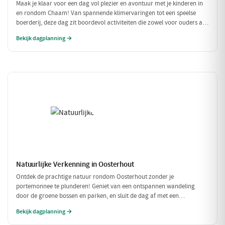
Maak je klaar voor een dag vol plezier en avontuur met je kinderen in
en rondom Chaam! Van spannende klimervaringen tot een speelse
boerderij, deze dag zit boordevol activiteiten die zowel voor ouders als
voor kinderen een feestje zijn. Geniet samen van de natuur en de
Bekijk dagplanning →
gezellige eetgelegenheden!
Natuurlijke Verkenning in Oosterhout
Ontdek de prachtige natuur rondom Oosterhout zonder je
portemonnee te plunderen! Geniet van een ontspannen wandeling
door de groene bossen en parken, en sluit de dag af met een
betaalbare lunch. Perfect voor een budgetvriendelijk dagje uit met
Bekijk dagplanning →
vrienden of gezin!