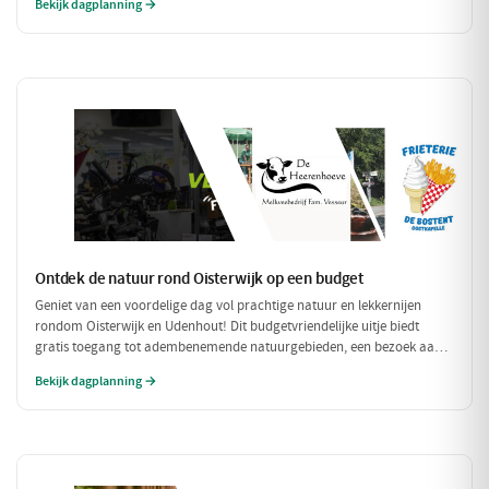
Bekijk dagplanning →
compleet met een ontspannen fietstocht door de prachtige omgeving!
Ontdek de natuur rond Oisterwijk op een budget
Geniet van een voordelige dag vol prachtige natuur en lekkernijen
rondom Oisterwijk en Udenhout! Dit budgetvriendelijke uitje biedt
gratis toegang tot adembenemende natuurgebieden, een bezoek aan
een lokale zuivelboerderij en een gezellige plek voor een betaalbare
Bekijk dagplanning →
lunch. Perfect voor een dag vol avontuur zonder je portemonnee te
veel te belasten!