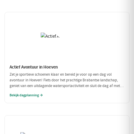
Actief Avontuur in Hoeven
Zet je sportieve schoenen klaar en bereid je voor op een dag vol
avontuur in Hoeven! Fiets door het prachtige Brabantse landschap,
geniet van een uitdagende watersportactiviteit en sluit de dag af met
een heerlijke maaltijd. Dit is de perfecte gelegenheid om actief bezig te
Bekijk dagplanning →
zijn in de natuur!