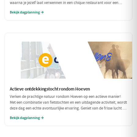
waarna je jezelf laat verwennen in een chique restaurant voor een
verfijnd diner. Tussen de culinaire hoogstandjes door, spoel je je zorgen
Bekijk dagplanning →
weg met een bezoek aan een exclusieve wellness. Een dag om nooit te
vergeten!
Actieve ontdekkingstocht rondom Hoeven
Verken de prachtige natuur rondom Hoeven op een actieve manier!
Met een combinatie van fietstochten en een uitdagende activiteit, wordt
deze dag een echte avontuurlijke ervaring. Geniet van de frisse lucht en
de mooie omgeving terwijl je actief bezig bent.
Bekijk dagplanning →