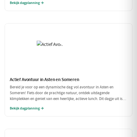
Bekijk dagplanning →
Actief Avontuur in Asten en Someren
Bereid je voor op een dynamische dag vol avontuur in Asten en
Someren! Fiets door de prachtige natuur, ontdek uitdagende
klimplekken en geniet van een heerlijke, actieve lunch. Dit dagje uit is
perfect voor iedereen die houdt van buiten zijn en in beweging blijven.
Bekijk dagplanning →