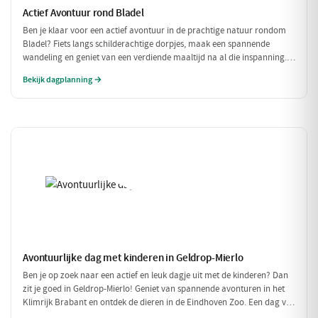
Actief Avontuur rond Bladel
Ben je klaar voor een actief avontuur in de prachtige natuur rondom
Bladel? Fiets langs schilderachtige dorpjes, maak een spannende
wandeling en geniet van een verdiende maaltijd na al die inspanning.
Deze dag vol beweging en avontuur is perfect voor iedereen die van
Bekijk dagplanning →
buiten zijn houdt!
Avontuurlijke dag met kinderen in Geldrop-Mierlo
Ben je op zoek naar een actief en leuk dagje uit met de kinderen? Dan
zit je goed in Geldrop-Mierlo! Geniet van spannende avonturen in het
Klimrijk Brabant en ontdek de dieren in de Eindhoven Zoo. Een dag vol
plezier voor het hele gezin!