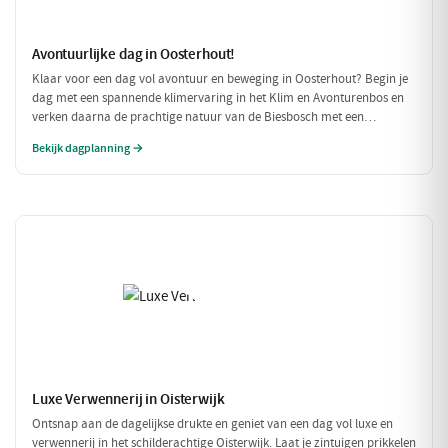
Avontuurlijke dag in Oosterhout!
Klaar voor een dag vol avontuur en beweging in Oosterhout? Begin je
dag met een spannende klimervaring in het Klim en Avonturenbos en
verken daarna de prachtige natuur van de Biesbosch met een
ontspannen boottocht. Sluit de dag af met een welverdiende lunch bij
Bekijk dagplanning →
Natuurpoortcafé BOS & Co, waar je energie krijgt voor de volgende
uitdagingen!
Luxe Verwennerij in Oisterwijk
Ontsnap aan de dagelijkse drukte en geniet van een dag vol luxe en
verwennerij in het schilderachtige Oisterwijk. Laat je zintuigen prikkelen