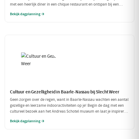
met een heerlijk diner in een chique restaurant en ontspan bij een
exclusieve wellness ervaring. Dit is de perfecte dag om jezelf helemaal
Bekijk dagplanning →
in de watten te leggen.
Cultuur en Gezelligheid in Baarle-Nassau bij Slecht Weer
Geen zorgen over de regen, want in Baarle-Nassau wachten een aantal
gezellige en leerzame indooractiviteiten op je! Begin de dag met een
cultureel bezoek aan het Andreas Schotel museum en laat je inspireren
door de unieke kunst. Geniet daarna van een heerlijke lunch in het
Bekijk dagplanning →
knusse Grand Café De Beerze voordat je weer verder gaat met een
gezellige middag vol lekkernijen en goed gezelschap.