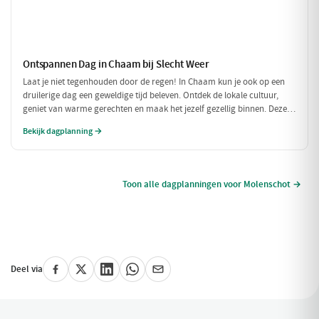
Ontspannen Dag in Chaam bij Slecht Weer
Laat je niet tegenhouden door de regen! In Chaam kun je ook op een
druilerige dag een geweldige tijd beleven. Ontdek de lokale cultuur,
geniet van warme gerechten en maak het jezelf gezellig binnen. Deze
dagplanning is perfect voor als het weer niet meewerkt, maar je toch
Bekijk dagplanning →
wilt genieten van alles wat Chaam te bieden heeft.
Toon alle dagplanningen voor Molenschot →
Deel via