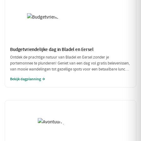
Budgetvriendelijke dag in Bladel en Eersel
Ontdek de prachtige natuur van Bladel en Eersel zonder je
portemonnee te plunderen! Geniet van een dag vol gratis belevenissen,
van mooie wandelingen tot gezellige spots voor een betaalbare lunch.
Deze budgetvriendelijke planning laat je genieten van de omgeving
Bekijk dagplanning →
zonder dat je veel hoeft uit te geven.