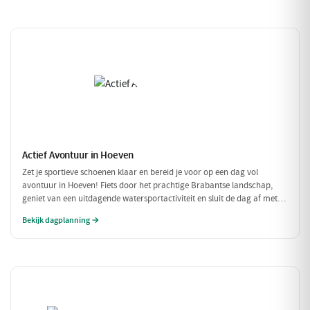
Actief Avontuur in Hoeven
Zet je sportieve schoenen klaar en bereid je voor op een dag vol
avontuur in Hoeven! Fiets door het prachtige Brabantse landschap,
geniet van een uitdagende watersportactiviteit en sluit de dag af met
een heerlijke maaltijd. Dit is de perfecte gelegenheid om actief bezig te
Bekijk dagplanning →
zijn in de natuur!