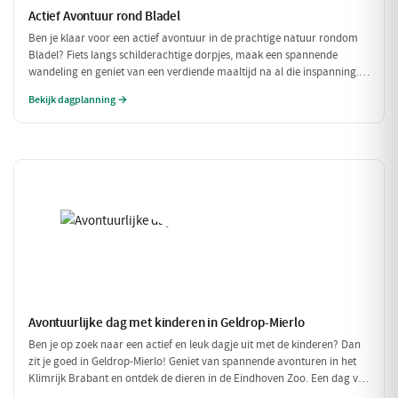
Actief Avontuur rond Bladel
Ben je klaar voor een actief avontuur in de prachtige natuur rondom
Bladel? Fiets langs schilderachtige dorpjes, maak een spannende
wandeling en geniet van een verdiende maaltijd na al die inspanning.
Deze dag vol beweging en avontuur is perfect voor iedereen die van
Bekijk dagplanning →
buiten zijn houdt!
Avontuurlijke dag met kinderen in Geldrop-Mierlo
Ben je op zoek naar een actief en leuk dagje uit met de kinderen? Dan
zit je goed in Geldrop-Mierlo! Geniet van spannende avonturen in het
Klimrijk Brabant en ontdek de dieren in de Eindhoven Zoo. Een dag vol
plezier voor het hele gezin!