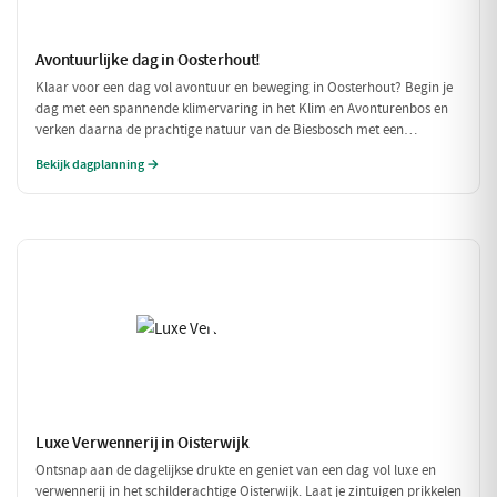
Avontuurlijke dag in Oosterhout!
Klaar voor een dag vol avontuur en beweging in Oosterhout? Begin je
dag met een spannende klimervaring in het Klim en Avonturenbos en
verken daarna de prachtige natuur van de Biesbosch met een
ontspannen boottocht. Sluit de dag af met een welverdiende lunch bij
Bekijk dagplanning →
Natuurpoortcafé BOS & Co, waar je energie krijgt voor de volgende
uitdagingen!
Luxe Verwennerij in Oisterwijk
Ontsnap aan de dagelijkse drukte en geniet van een dag vol luxe en
verwennerij in het schilderachtige Oisterwijk. Laat je zintuigen prikkelen