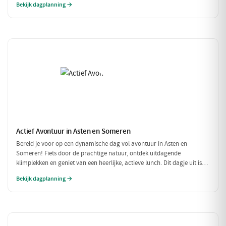
Bekijk dagplanning →
Actief Avontuur in Asten en Someren
Bereid je voor op een dynamische dag vol avontuur in Asten en
Someren! Fiets door de prachtige natuur, ontdek uitdagende
klimplekken en geniet van een heerlijke, actieve lunch. Dit dagje uit is
perfect voor iedereen die houdt van buiten zijn en in beweging blijven.
Bekijk dagplanning →