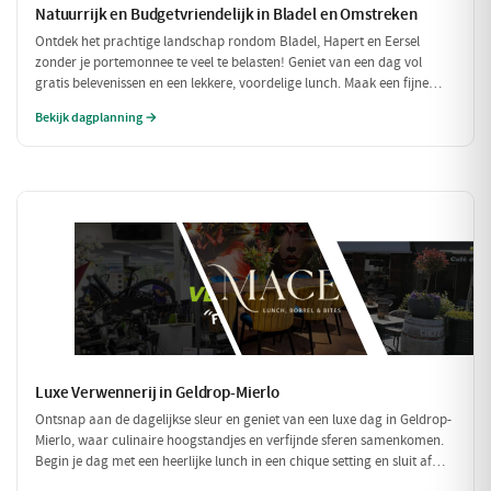
Natuurrijk en Budgetvriendelijk in Bladel en Omstreken
Ontdek het prachtige landschap rondom Bladel, Hapert en Eersel
zonder je portemonnee te veel te belasten! Geniet van een dag vol
gratis belevenissen en een lekkere, voordelige lunch. Maak een fijne
wandeling door de natuur en sluit je dag af met een budgetvriendelijke
Bekijk dagplanning →
hap.
Luxe Verwennerij in Geldrop-Mierlo
Ontsnap aan de dagelijkse sleur en geniet van een luxe dag in Geldrop-
Mierlo, waar culinaire hoogstandjes en verfijnde sferen samenkomen.
Begin je dag met een heerlijke lunch in een chique setting en sluit af
met een voortreffelijk diner in een sfeervol restaurant. Maak het