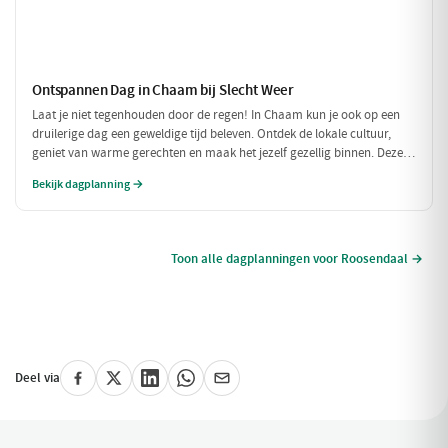
Ontspannen Dag in Chaam bij Slecht Weer
Laat je niet tegenhouden door de regen! In Chaam kun je ook op een
druilerige dag een geweldige tijd beleven. Ontdek de lokale cultuur,
geniet van warme gerechten en maak het jezelf gezellig binnen. Deze
dagplanning is perfect voor als het weer niet meewerkt, maar je toch
Bekijk dagplanning →
wilt genieten van alles wat Chaam te bieden heeft.
Toon alle dagplanningen voor Roosendaal →
Deel via