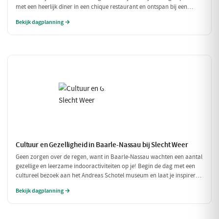
met een heerlijk diner in een chique restaurant en ontspan bij een
exclusieve wellness ervaring. Dit is de perfecte dag om jezelf helemaal
Bekijk dagplanning →
in de watten te leggen.
Cultuur en Gezelligheid in Baarle-Nassau bij Slecht Weer
Geen zorgen over de regen, want in Baarle-Nassau wachten een aantal
gezellige en leerzame indooractiviteiten op je! Begin de dag met een
cultureel bezoek aan het Andreas Schotel museum en laat je inspireren
door de unieke kunst. Geniet daarna van een heerlijke lunch in het
Bekijk dagplanning →
knusse Grand Café De Beerze voordat je weer verder gaat met een
gezellige middag vol lekkernijen en goed gezelschap.