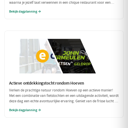
waarna je jezelf laat verwennen in een chique restaurant voor een
verfijnd diner. Tussen de culinaire hoogstandjes door, spoel je je zorgen
Bekijk dagplanning →
weg met een bezoek aan een exclusieve wellness. Een dag om nooit te
vergeten!
Actieve ontdekkingstocht rondom Hoeven
Verken de prachtige natuur rondom Hoeven op een actieve manier!
Met een combinatie van fietstochten en een uitdagende activiteit, wordt
deze dag een echte avontuurlijke ervaring. Geniet van de frisse lucht en
de mooie omgeving terwijl je actief bezig bent.
Bekijk dagplanning →