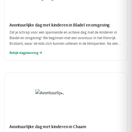
Avontuurlijke dag met kinderen in Bladel en omgeving
Zet je schrap voor een spannende en actieve dag met de kinderen in
Bladel en omgeving! We beginnen met een avontuur in het Klimrijk
Brabant, waar de kids zich kunnen uitleven in de klimparken. Na een
stevige lunch bij Brasserie 't Smokkelstrand, is het tijd voor een
Bekijk dagplanning →
heerlijke traktatie bij Milly's IJs Boutique, waar je kunt zien hoe het
ambachtelijke ijs wordt gemaakt. Een perfecte dag vol plezier en
verfrissingen!
Avontuurlijke dag met kinderen in Chaam