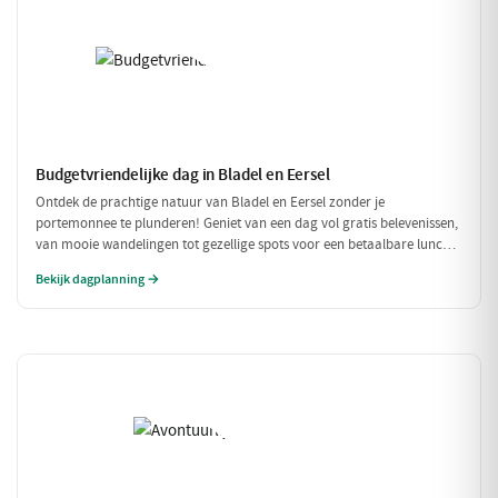
Budgetvriendelijke dag in Bladel en Eersel
Ontdek de prachtige natuur van Bladel en Eersel zonder je
portemonnee te plunderen! Geniet van een dag vol gratis belevenissen,
van mooie wandelingen tot gezellige spots voor een betaalbare lunch.
Deze budgetvriendelijke planning laat je genieten van de omgeving
Bekijk dagplanning →
zonder dat je veel hoeft uit te geven.