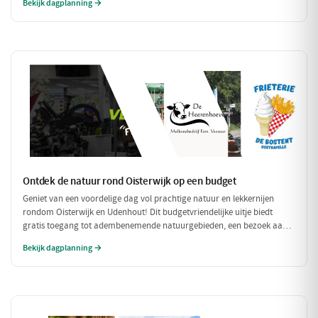
Bekijk dagplanning →
compleet met een ontspannen fietstocht door de prachtige omgeving!
Ontdek de natuur rond Oisterwijk op een budget
Geniet van een voordelige dag vol prachtige natuur en lekkernijen
rondom Oisterwijk en Udenhout! Dit budgetvriendelijke uitje biedt
gratis toegang tot adembenemende natuurgebieden, een bezoek aan
een lokale zuivelboerderij en een gezellige plek voor een betaalbare
Bekijk dagplanning →
lunch. Perfect voor een dag vol avontuur zonder je portemonnee te
veel te belasten!