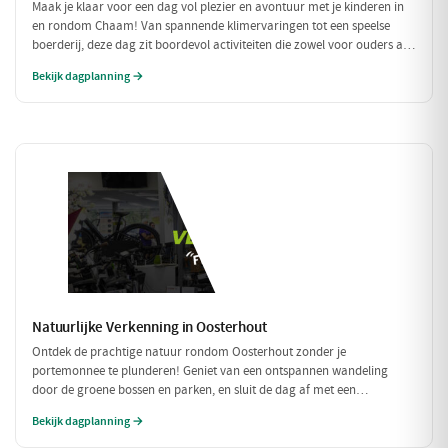
Maak je klaar voor een dag vol plezier en avontuur met je kinderen in
en rondom Chaam! Van spannende klimervaringen tot een speelse
boerderij, deze dag zit boordevol activiteiten die zowel voor ouders als
voor kinderen een feestje zijn. Geniet samen van de natuur en de
Bekijk dagplanning →
gezellige eetgelegenheden!
Natuurlijke Verkenning in Oosterhout
Ontdek de prachtige natuur rondom Oosterhout zonder je
portemonnee te plunderen! Geniet van een ontspannen wandeling
door de groene bossen en parken, en sluit de dag af met een
betaalbare lunch. Perfect voor een budgetvriendelijk dagje uit met
Bekijk dagplanning →
vrienden of gezin!