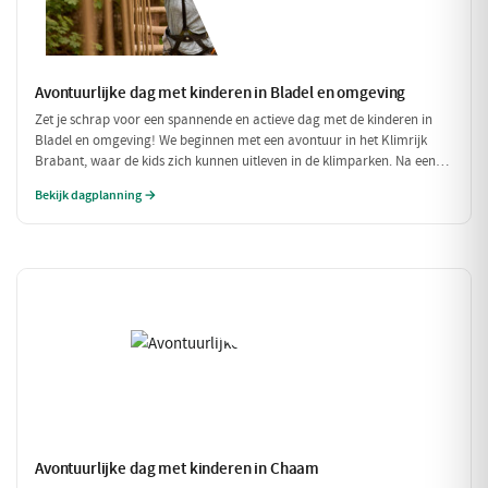
Avontuurlijke dag met kinderen in Bladel en omgeving
Zet je schrap voor een spannende en actieve dag met de kinderen in
Bladel en omgeving! We beginnen met een avontuur in het Klimrijk
Brabant, waar de kids zich kunnen uitleven in de klimparken. Na een
stevige lunch bij Brasserie 't Smokkelstrand, is het tijd voor een
Bekijk dagplanning →
heerlijke traktatie bij Milly's IJs Boutique, waar je kunt zien hoe het
ambachtelijke ijs wordt gemaakt. Een perfecte dag vol plezier en
verfrissingen!
Avontuurlijke dag met kinderen in Chaam