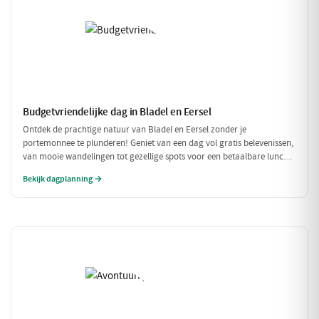
Budgetvriendelijke dag in Bladel en Eersel
Ontdek de prachtige natuur van Bladel en Eersel zonder je
portemonnee te plunderen! Geniet van een dag vol gratis belevenissen,
van mooie wandelingen tot gezellige spots voor een betaalbare lunch.
Deze budgetvriendelijke planning laat je genieten van de omgeving
Bekijk dagplanning →
zonder dat je veel hoeft uit te geven.