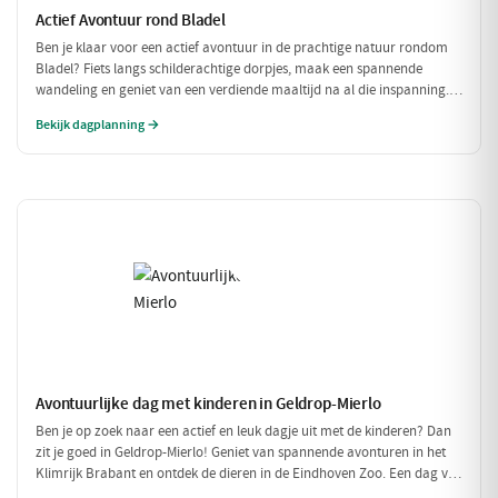
Actief Avontuur rond Bladel
Ben je klaar voor een actief avontuur in de prachtige natuur rondom
Bladel? Fiets langs schilderachtige dorpjes, maak een spannende
wandeling en geniet van een verdiende maaltijd na al die inspanning.
Deze dag vol beweging en avontuur is perfect voor iedereen die van
Bekijk dagplanning →
buiten zijn houdt!
Avontuurlijke dag met kinderen in Geldrop-Mierlo
Ben je op zoek naar een actief en leuk dagje uit met de kinderen? Dan
zit je goed in Geldrop-Mierlo! Geniet van spannende avonturen in het
Klimrijk Brabant en ontdek de dieren in de Eindhoven Zoo. Een dag vol
plezier voor het hele gezin!