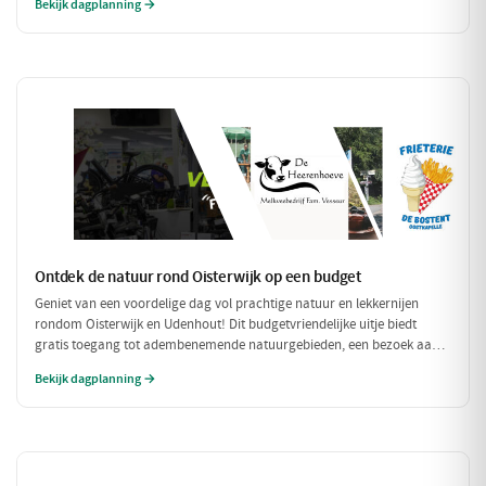
Bekijk dagplanning →
compleet met een ontspannen fietstocht door de prachtige omgeving!
Ontdek de natuur rond Oisterwijk op een budget
Geniet van een voordelige dag vol prachtige natuur en lekkernijen
rondom Oisterwijk en Udenhout! Dit budgetvriendelijke uitje biedt
gratis toegang tot adembenemende natuurgebieden, een bezoek aan
een lokale zuivelboerderij en een gezellige plek voor een betaalbare
Bekijk dagplanning →
lunch. Perfect voor een dag vol avontuur zonder je portemonnee te
veel te belasten!