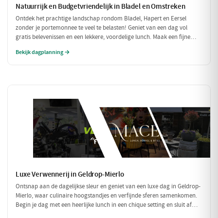
Natuurrijk en Budgetvriendelijk in Bladel en Omstreken
Ontdek het prachtige landschap rondom Bladel, Hapert en Eersel
zonder je portemonnee te veel te belasten! Geniet van een dag vol
gratis belevenissen en een lekkere, voordelige lunch. Maak een fijne
wandeling door de natuur en sluit je dag af met een budgetvriendelijke
Bekijk dagplanning →
hap.
Luxe Verwennerij in Geldrop-Mierlo
Ontsnap aan de dagelijkse sleur en geniet van een luxe dag in Geldrop-
Mierlo, waar culinaire hoogstandjes en verfijnde sferen samenkomen.
Begin je dag met een heerlijke lunch in een chique setting en sluit af
met een voortreffelijk diner in een sfeervol restaurant. Maak het