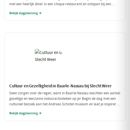
met een heerlijk diner in een chique restaurant en ontspan bij een
exclusieve wellness ervaring. Dit is de perfecte dag om jezelf helemaal
Bekijk dagplanning →
in de watten te leggen.
Cultuur en Gezelligheid in Baarle-Nassau bij Slecht Weer
Geen zorgen over de regen, want in Baarle-Nassau wachten een aantal
gezellige en leerzame indooractiviteiten op je! Begin de dag met een
cultureel bezoek aan het Andreas Schotel museum en laat je inspireren
door de unieke kunst. Geniet daarna van een heerlijke lunch in het
Bekijk dagplanning →
knusse Grand Café De Beerze voordat je weer verder gaat met een
gezellige middag vol lekkernijen en goed gezelschap.