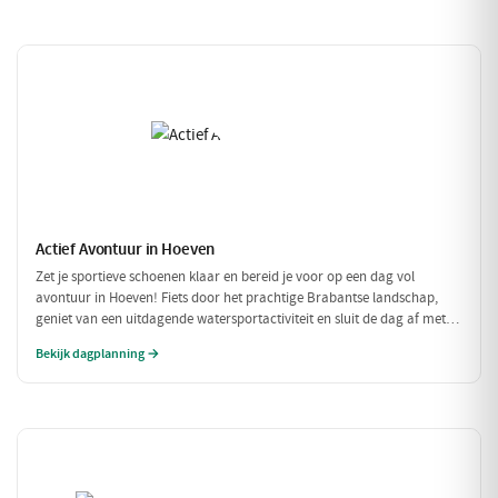
Actief Avontuur in Hoeven
Zet je sportieve schoenen klaar en bereid je voor op een dag vol
avontuur in Hoeven! Fiets door het prachtige Brabantse landschap,
geniet van een uitdagende watersportactiviteit en sluit de dag af met
een heerlijke maaltijd. Dit is de perfecte gelegenheid om actief bezig te
Bekijk dagplanning →
zijn in de natuur!