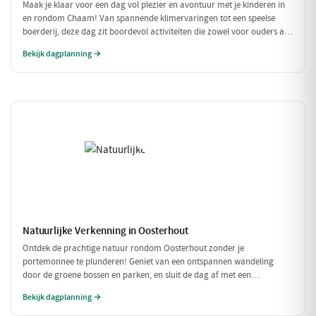
Maak je klaar voor een dag vol plezier en avontuur met je kinderen in
en rondom Chaam! Van spannende klimervaringen tot een speelse
boerderij, deze dag zit boordevol activiteiten die zowel voor ouders als
voor kinderen een feestje zijn. Geniet samen van de natuur en de
Bekijk dagplanning →
gezellige eetgelegenheden!
Natuurlijke Verkenning in Oosterhout
Ontdek de prachtige natuur rondom Oosterhout zonder je
portemonnee te plunderen! Geniet van een ontspannen wandeling
door de groene bossen en parken, en sluit de dag af met een
betaalbare lunch. Perfect voor een budgetvriendelijk dagje uit met
Bekijk dagplanning →
vrienden of gezin!