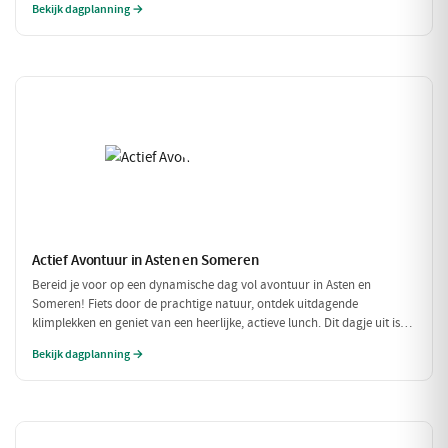
Bekijk dagplanning →
Actief Avontuur in Asten en Someren
Bereid je voor op een dynamische dag vol avontuur in Asten en
Someren! Fiets door de prachtige natuur, ontdek uitdagende
klimplekken en geniet van een heerlijke, actieve lunch. Dit dagje uit is
perfect voor iedereen die houdt van buiten zijn en in beweging blijven.
Bekijk dagplanning →