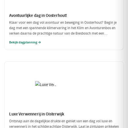
Avontuurlijke dag in Oosterhout!
Klaar voor een dag vol avontuur en beweging in Oosterhout? Begin je
dag met een spannende klimervaring in het Klim en Avonturenbos en
verken daarna de prachtige natuur van de Biesbosch met een
ontspannen boottocht. Sluit de dag af met een welverdiende lunch bij
Bekijk dagplanning →
Natuurpoortcafé BOS & Co, waar je energie krijgt voor de volgende
uitdagingen!
Luxe Verwennerij in Oisterwijk
Ontsnap aan de dagelijkse drukte en geniet van een dag vol luxe en
verwennerij in het schilderachtige Oisterwijk. Laat je zintuigen prikkelen