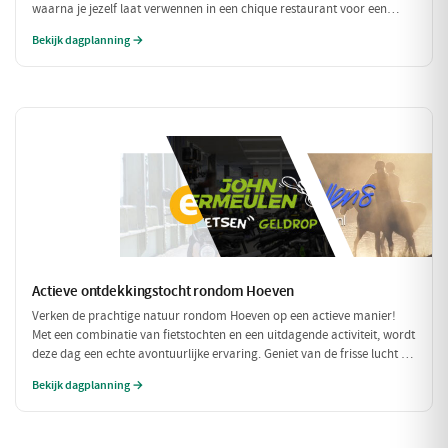
waarna je jezelf laat verwennen in een chique restaurant voor een
verfijnd diner. Tussen de culinaire hoogstandjes door, spoel je je zorgen
Bekijk dagplanning →
weg met een bezoek aan een exclusieve wellness. Een dag om nooit te
vergeten!
Actieve ontdekkingstocht rondom Hoeven
Verken de prachtige natuur rondom Hoeven op een actieve manier!
Met een combinatie van fietstochten en een uitdagende activiteit, wordt
deze dag een echte avontuurlijke ervaring. Geniet van de frisse lucht en
de mooie omgeving terwijl je actief bezig bent.
Bekijk dagplanning →