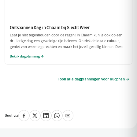
Ontspannen Dag in Chaam bij Slecht Weer
Laat je niet tegenhouden door de regen! In Chaam kun je ook op een
druilerige dag een geweldige tijd beleven. Ontdek de lokale cultuur,
geniet van warme gerechten en maak het jezelf gezellig binnen. Deze
dagplanning is perfect voor als het weer niet meewerkt, maar je toch
Bekijk dagplanning →
wilt genieten van alles wat Chaam te bieden heeft.
Toon alle dagplanningen voor Rucphen →
Deel via