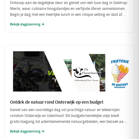
Ontsnap aan de dagelijkse sleur en geniet van een luxe dag in Geldrop-
Mierlo, waar culinaire hoogstandjes en verfijnde sferen samenkomen.
Begin je dag met een heerlijke lunch in een chique setting en sluit af
met een voortreffelijk diner in een sfeervol restaurant. Maak het
Bekijk dagplanning →
compleet met een ontspannen fietstocht door de prachtige omgeving!
Ontdek de natuur rond Oisterwijk op een budget
Geniet van een voordelige dag vol prachtige natuur en lekkernijen
rondom Oisterwijk en Udenhout! Dit budgetvriendelijke uitje biedt
gratis toegang tot adembenemende natuurgebieden, een bezoek aan
een lokale zuivelboerderij en een gezellige plek voor een betaalbare
Bekijk dagplanning →
lunch. Perfect voor een dag vol avontuur zonder je portemonnee te