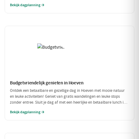
door de unieke kunst. Geniet daarna van een heerlijke lunch in het
Bekijk dagplanning →
knusse Grand Café De Beerze voordat je weer verder gaat met een
gezellige middag vol lekkernijen en goed gezelschap.
Budgetvriendelijk genieten in Hoeven
Ontdek een betaalbare en gezellige dag in Hoeven met mooie natuur
en leuke activiteiten! Geniet van gratis wandelingen en leuke stops
zonder entree. Sluit je dag af met een heerlijke en betaalbare lunch in
een sfeervol restaurant.
Bekijk dagplanning →