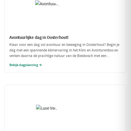
Avontuurlijke dag in Oosterhout!
Klaar voor een dag vol avontuur en beweging in Oosterhout? Begin je
dag met een spannende klimervaring in het Klim en Avonturenbos en
verken daarna de prachtige natuur van de Biesbosch met een
ontspannen boottocht. Sluit de dag af met een welverdiende lunch bij
Bekijk dagplanning →
Natuurpoortcafé BOS & Co, waar je energie krijgt voor de volgende
uitdagingen!