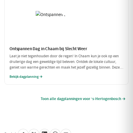
Ontspannen Dag in Chaam bij Slecht Weer
Laat je niet tegenhouden door de regen! In Chaam kun je ook op een
druilerige dag een geweldige tijd beleven. Ontdek de lokale cultuur,
geniet van warme gerechten en maak het jezelf gezellig binnen. Deze
dagplanning is perfect voor als het weer niet meewerkt, maar je toch
Bekijk dagplanning →
wilt genieten van alles wat Chaam te bieden heeft.
Toon alle dagplanningen voor ‘s-Hertogenbosch →