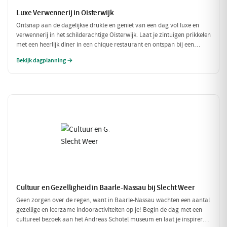
Luxe Verwennerij in Oisterwijk
Ontsnap aan de dagelijkse drukte en geniet van een dag vol luxe en
verwennerij in het schilderachtige Oisterwijk. Laat je zintuigen prikkelen
met een heerlijk diner in een chique restaurant en ontspan bij een
exclusieve wellness ervaring. Dit is de perfecte dag om jezelf helemaal
Bekijk dagplanning →
in de watten te leggen.
Cultuur en Gezelligheid in Baarle-Nassau bij Slecht Weer
Geen zorgen over de regen, want in Baarle-Nassau wachten een aantal
gezellige en leerzame indooractiviteiten op je! Begin de dag met een
cultureel bezoek aan het Andreas Schotel museum en laat je inspireren