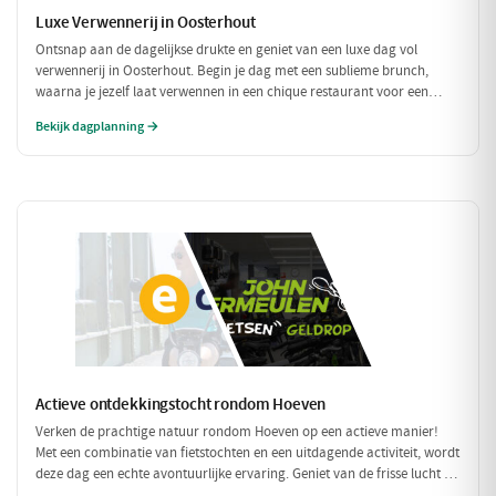
Luxe Verwennerij in Oosterhout
Ontsnap aan de dagelijkse drukte en geniet van een luxe dag vol
verwennerij in Oosterhout. Begin je dag met een sublieme brunch,
waarna je jezelf laat verwennen in een chique restaurant voor een
verfijnd diner. Tussen de culinaire hoogstandjes door, spoel je je zorgen
Bekijk dagplanning →
weg met een bezoek aan een exclusieve wellness. Een dag om nooit te
vergeten!
Actieve ontdekkingstocht rondom Hoeven
Verken de prachtige natuur rondom Hoeven op een actieve manier!
Met een combinatie van fietstochten en een uitdagende activiteit, wordt
deze dag een echte avontuurlijke ervaring. Geniet van de frisse lucht en
de mooie omgeving terwijl je actief bezig bent.