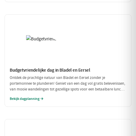
Budgetvriendelijke dag in Bladel en Eersel
Ontdek de prachtige natuur van Bladel en Eersel zonder je
portemonnee te plunderen! Geniet van een dag vol gratis belevenissen,
van mooie wandelingen tot gezellige spots voor een betaalbare lunch.
Deze budgetvriendelijke planning laat je genieten van de omgeving
Bekijk dagplanning →
zonder dat je veel hoeft uit te geven.