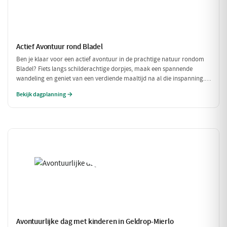
Actief Avontuur rond Bladel
Ben je klaar voor een actief avontuur in de prachtige natuur rondom
Bladel? Fiets langs schilderachtige dorpjes, maak een spannende
wandeling en geniet van een verdiende maaltijd na al die inspanning.
Deze dag vol beweging en avontuur is perfect voor iedereen die van
Bekijk dagplanning →
buiten zijn houdt!
Avontuurlijke dag met kinderen in Geldrop-Mierlo