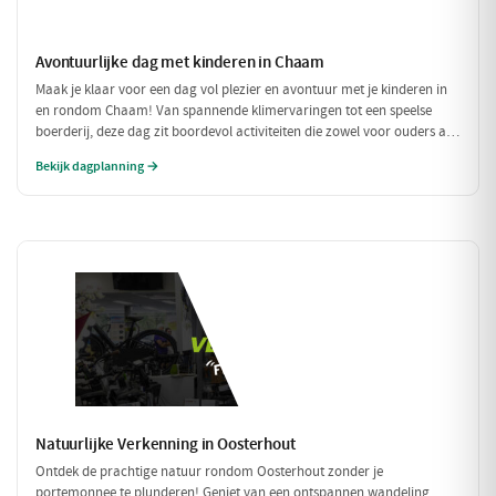
Avontuurlijke dag met kinderen in Chaam
Maak je klaar voor een dag vol plezier en avontuur met je kinderen in
en rondom Chaam! Van spannende klimervaringen tot een speelse
boerderij, deze dag zit boordevol activiteiten die zowel voor ouders als
voor kinderen een feestje zijn. Geniet samen van de natuur en de
Bekijk dagplanning →
gezellige eetgelegenheden!
Natuurlijke Verkenning in Oosterhout
Ontdek de prachtige natuur rondom Oosterhout zonder je
portemonnee te plunderen! Geniet van een ontspannen wandeling