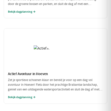
door de groene bossen en parken, en sluit de dag af met een
betaalbare lunch. Perfect voor een budgetvriendelijk dagje uit met
Bekijk dagplanning →
vrienden of gezin!
Actief Avontuur in Hoeven
Zet je sportieve schoenen klaar en bereid je voor op een dag vol
avontuur in Hoeven! Fiets door het prachtige Brabantse landschap,
geniet van een uitdagende watersportactiviteit en sluit de dag af met
een heerlijke maaltijd. Dit is de perfecte gelegenheid om actief bezig te
Bekijk dagplanning →
zijn in de natuur!