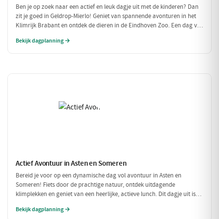
Ben je op zoek naar een actief en leuk dagje uit met de kinderen? Dan
zit je goed in Geldrop-Mierlo! Geniet van spannende avonturen in het
Klimrijk Brabant en ontdek de dieren in de Eindhoven Zoo. Een dag vol
plezier voor het hele gezin!
Bekijk dagplanning →
Actief Avontuur in Asten en Someren
Bereid je voor op een dynamische dag vol avontuur in Asten en
Someren! Fiets door de prachtige natuur, ontdek uitdagende
klimplekken en geniet van een heerlijke, actieve lunch. Dit dagje uit is
perfect voor iedereen die houdt van buiten zijn en in beweging blijven.
Bekijk dagplanning →