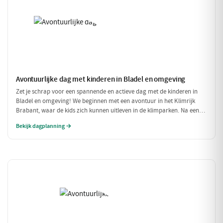
Avontuurlijke dag met kinderen in Bladel en omgeving
Zet je schrap voor een spannende en actieve dag met de kinderen in
Bladel en omgeving! We beginnen met een avontuur in het Klimrijk
Brabant, waar de kids zich kunnen uitleven in de klimparken. Na een
stevige lunch bij Brasserie 't Smokkelstrand, is het tijd voor een
Bekijk dagplanning →
heerlijke traktatie bij Milly's IJs Boutique, waar je kunt zien hoe het
ambachtelijke ijs wordt gemaakt. Een perfecte dag vol plezier en
verfrissingen!