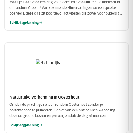
Maak je klaar voor een dag vol plezier en avontuur met je kinderen in
en rondom Chaam! Van spannende klimervaringen tot een speelse
boerderij, deze dag zit boordevol activiteiten die zowel voor ouders als
voor kinderen een feestje zijn. Geniet samen van de natuur en de
Bekijk dagplanning →
gezellige eetgelegenheden!
Natuurlijke Verkenning in Oosterhout
Ontdek de prachtige natuur rondom Oosterhout zonder je
portemonnee te plunderen! Geniet van een ontspannen wandeling
door de groene bossen en parken, en sluit de dag af met een
betaalbare lunch. Perfect voor een budgetvriendelijk dagje uit met
Bekijk dagplanning →
vrienden of gezin!