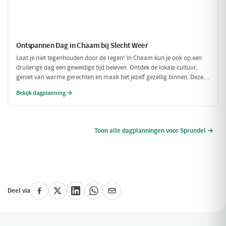
Ontspannen Dag in Chaam bij Slecht Weer
Laat je niet tegenhouden door de regen! In Chaam kun je ook op een
druilerige dag een geweldige tijd beleven. Ontdek de lokale cultuur,
geniet van warme gerechten en maak het jezelf gezellig binnen. Deze
dagplanning is perfect voor als het weer niet meewerkt, maar je toch
Bekijk dagplanning →
wilt genieten van alles wat Chaam te bieden heeft.
Toon alle dagplanningen voor Sprundel →
Deel via