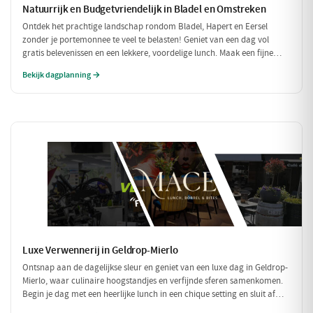
Natuurrijk en Budgetvriendelijk in Bladel en Omstreken
Ontdek het prachtige landschap rondom Bladel, Hapert en Eersel
zonder je portemonnee te veel te belasten! Geniet van een dag vol
gratis belevenissen en een lekkere, voordelige lunch. Maak een fijne
wandeling door de natuur en sluit je dag af met een budgetvriendelijke
Bekijk dagplanning →
hap.
Luxe Verwennerij in Geldrop-Mierlo
Ontsnap aan de dagelijkse sleur en geniet van een luxe dag in Geldrop-
Mierlo, waar culinaire hoogstandjes en verfijnde sferen samenkomen.
Begin je dag met een heerlijke lunch in een chique setting en sluit af
met een voortreffelijk diner in een sfeervol restaurant. Maak het