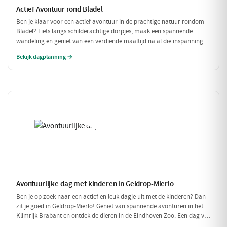
Actief Avontuur rond Bladel
Ben je klaar voor een actief avontuur in de prachtige natuur rondom
Bladel? Fiets langs schilderachtige dorpjes, maak een spannende
wandeling en geniet van een verdiende maaltijd na al die inspanning.
Deze dag vol beweging en avontuur is perfect voor iedereen die van
Bekijk dagplanning →
buiten zijn houdt!
Avontuurlijke dag met kinderen in Geldrop-Mierlo
Ben je op zoek naar een actief en leuk dagje uit met de kinderen? Dan
zit je goed in Geldrop-Mierlo! Geniet van spannende avonturen in het
Klimrijk Brabant en ontdek de dieren in de Eindhoven Zoo. Een dag vol
plezier voor het hele gezin!