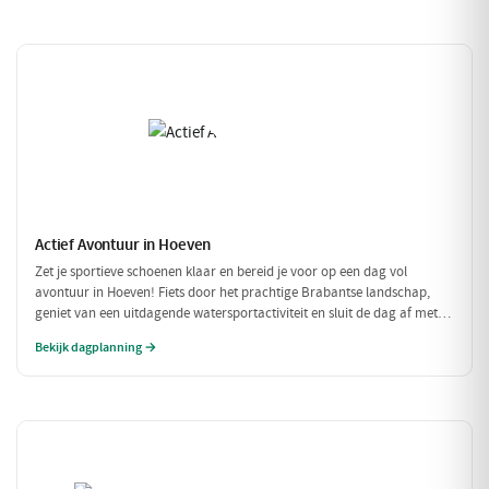
Actief Avontuur in Hoeven
Zet je sportieve schoenen klaar en bereid je voor op een dag vol
avontuur in Hoeven! Fiets door het prachtige Brabantse landschap,
geniet van een uitdagende watersportactiviteit en sluit de dag af met
een heerlijke maaltijd. Dit is de perfecte gelegenheid om actief bezig te
Bekijk dagplanning →
zijn in de natuur!