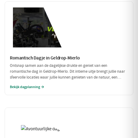
Romantisch Dagje in Geldrop-Mierlo
Ontsnap samen aan de dagelijkse drukte en geniet van een
romantische dag in Geldrop-Mierlo. Dit intieme uitje brengt jullie naar
sfeervolle locaties waar jullie kunnen genieten van de natuur, een
heerlijk diner en de liefde. Laat je verwonderen door de schoonheid van
Bekijk dagplanning →
de omgeving en elkaar.