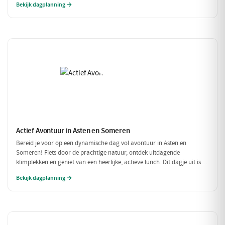
Bekijk dagplanning →
Actief Avontuur in Asten en Someren
Bereid je voor op een dynamische dag vol avontuur in Asten en
Someren! Fiets door de prachtige natuur, ontdek uitdagende
klimplekken en geniet van een heerlijke, actieve lunch. Dit dagje uit is
perfect voor iedereen die houdt van buiten zijn en in beweging blijven.
Bekijk dagplanning →