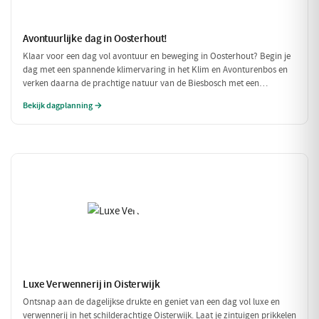
Avontuurlijke dag in Oosterhout!
Klaar voor een dag vol avontuur en beweging in Oosterhout? Begin je
dag met een spannende klimervaring in het Klim en Avonturenbos en
verken daarna de prachtige natuur van de Biesbosch met een
ontspannen boottocht. Sluit de dag af met een welverdiende lunch bij
Bekijk dagplanning →
Natuurpoortcafé BOS & Co, waar je energie krijgt voor de volgende
uitdagingen!
Luxe Verwennerij in Oisterwijk
Ontsnap aan de dagelijkse drukte en geniet van een dag vol luxe en
verwennerij in het schilderachtige Oisterwijk. Laat je zintuigen prikkelen