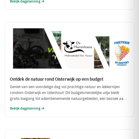
Bekijk dagplanning →
compleet met een ontspannen fietstocht door de prachtige omgeving!
Ontdek de natuur rond Oisterwijk op een budget
Geniet van een voordelige dag vol prachtige natuur en lekkernijen
rondom Oisterwijk en Udenhout! Dit budgetvriendelijke uitje biedt
gratis toegang tot adembenemende natuurgebieden, een bezoek aan
een lokale zuivelboerderij en een gezellige plek voor een betaalbare
Bekijk dagplanning →
lunch. Perfect voor een dag vol avontuur zonder je portemonnee te
veel te belasten!