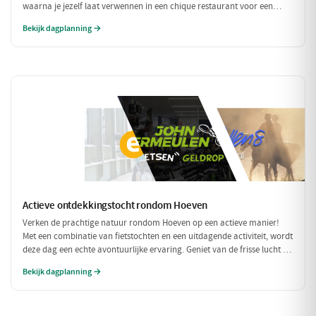
waarna je jezelf laat verwennen in een chique restaurant voor een
verfijnd diner. Tussen de culinaire hoogstandjes door, spoel je je zorgen
Bekijk dagplanning →
weg met een bezoek aan een exclusieve wellness. Een dag om nooit te
vergeten!
Actieve ontdekkingstocht rondom Hoeven
Verken de prachtige natuur rondom Hoeven op een actieve manier!
Met een combinatie van fietstochten en een uitdagende activiteit, wordt
deze dag een echte avontuurlijke ervaring. Geniet van de frisse lucht en
de mooie omgeving terwijl je actief bezig bent.
Bekijk dagplanning →