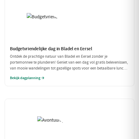
Budgetvriendelijke dag in Bladel en Eersel
Ontdek de prachtige natuur van Bladel en Eersel zonder je
portemonnee te plunderen! Geniet van een dag vol gratis belevenissen,
van mooie wandelingen tot gezellige spots voor een betaalbare lunch.
Deze budgetvriendelijke planning laat je genieten van de omgeving
Bekijk dagplanning →
zonder dat je veel hoeft uit te geven.