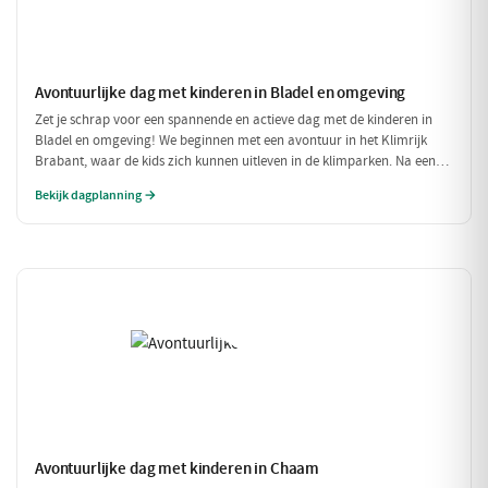
Avontuurlijke dag met kinderen in Bladel en omgeving
Zet je schrap voor een spannende en actieve dag met de kinderen in
Bladel en omgeving! We beginnen met een avontuur in het Klimrijk
Brabant, waar de kids zich kunnen uitleven in de klimparken. Na een
stevige lunch bij Brasserie 't Smokkelstrand, is het tijd voor een
Bekijk dagplanning →
heerlijke traktatie bij Milly's IJs Boutique, waar je kunt zien hoe het
ambachtelijke ijs wordt gemaakt. Een perfecte dag vol plezier en
verfrissingen!
Avontuurlijke dag met kinderen in Chaam