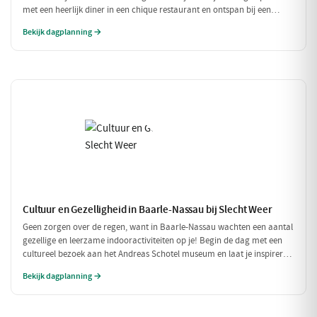
met een heerlijk diner in een chique restaurant en ontspan bij een
exclusieve wellness ervaring. Dit is de perfecte dag om jezelf helemaal
Bekijk dagplanning →
in de watten te leggen.
Cultuur en Gezelligheid in Baarle-Nassau bij Slecht Weer
Geen zorgen over de regen, want in Baarle-Nassau wachten een aantal
gezellige en leerzame indooractiviteiten op je! Begin de dag met een
cultureel bezoek aan het Andreas Schotel museum en laat je inspireren
door de unieke kunst. Geniet daarna van een heerlijke lunch in het
Bekijk dagplanning →
knusse Grand Café De Beerze voordat je weer verder gaat met een
gezellige middag vol lekkernijen en goed gezelschap.