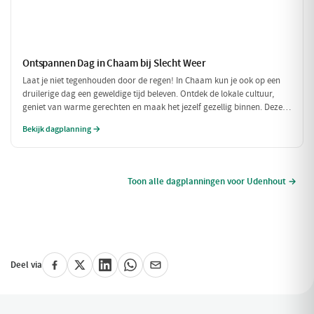
Ontspannen Dag in Chaam bij Slecht Weer
Laat je niet tegenhouden door de regen! In Chaam kun je ook op een
druilerige dag een geweldige tijd beleven. Ontdek de lokale cultuur,
geniet van warme gerechten en maak het jezelf gezellig binnen. Deze
dagplanning is perfect voor als het weer niet meewerkt, maar je toch
Bekijk dagplanning →
wilt genieten van alles wat Chaam te bieden heeft.
Toon alle dagplanningen voor Udenhout →
Deel via