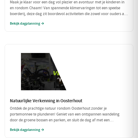
Maak je klaar voor een dag vol plezier en avontuur met je kinderen in
en rondom Chaam! Van spannende klimervaringen tot een speelse
boerderij, deze dag zit boordevol activiteiten die zowel voor ouders als
voor kinderen een feestje zijn. Geniet samen van de natuur en de
Bekijk dagplanning →
gezellige eetgelegenheden!
Natuurlijke Verkenning in Oosterhout
Ontdek de prachtige natuur rondom Oosterhout zonder je
portemonnee te plunderen! Geniet van een ontspannen wandeling
door de groene bossen en parken, en sluit de dag af met een
betaalbare lunch. Perfect voor een budgetvriendelijk dagje uit met
Bekijk dagplanning →
vrienden of gezin!