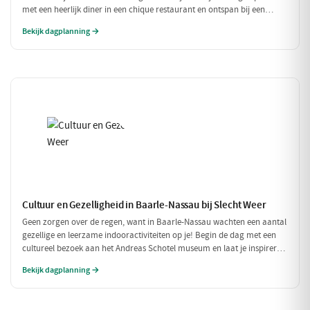
met een heerlijk diner in een chique restaurant en ontspan bij een
exclusieve wellness ervaring. Dit is de perfecte dag om jezelf helemaal
Bekijk dagplanning →
in de watten te leggen.
Cultuur en Gezelligheid in Baarle-Nassau bij Slecht Weer
Geen zorgen over de regen, want in Baarle-Nassau wachten een aantal
gezellige en leerzame indooractiviteiten op je! Begin de dag met een
cultureel bezoek aan het Andreas Schotel museum en laat je inspireren
door de unieke kunst. Geniet daarna van een heerlijke lunch in het
Bekijk dagplanning →
knusse Grand Café De Beerze voordat je weer verder gaat met een
gezellige middag vol lekkernijen en goed gezelschap.