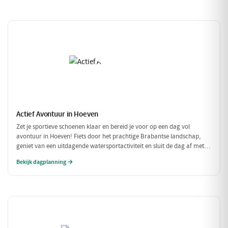
Actief Avontuur in Hoeven
Zet je sportieve schoenen klaar en bereid je voor op een dag vol
avontuur in Hoeven! Fiets door het prachtige Brabantse landschap,
geniet van een uitdagende watersportactiviteit en sluit de dag af met
een heerlijke maaltijd. Dit is de perfecte gelegenheid om actief bezig te
Bekijk dagplanning →
zijn in de natuur!