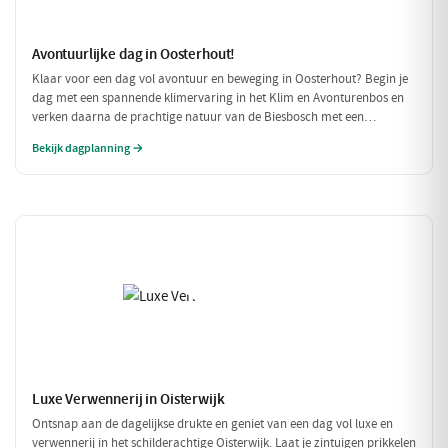
Avontuurlijke dag in Oosterhout!
Klaar voor een dag vol avontuur en beweging in Oosterhout? Begin je
dag met een spannende klimervaring in het Klim en Avonturenbos en
verken daarna de prachtige natuur van de Biesbosch met een
ontspannen boottocht. Sluit de dag af met een welverdiende lunch bij
Bekijk dagplanning →
Natuurpoortcafé BOS & Co, waar je energie krijgt voor de volgende
uitdagingen!
Luxe Verwennerij in Oisterwijk
Ontsnap aan de dagelijkse drukte en geniet van een dag vol luxe en
verwennerij in het schilderachtige Oisterwijk. Laat je zintuigen prikkelen