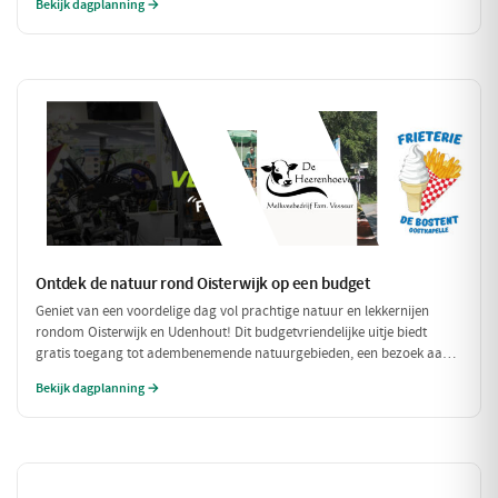
Bekijk dagplanning →
compleet met een ontspannen fietstocht door de prachtige omgeving!
Ontdek de natuur rond Oisterwijk op een budget
Geniet van een voordelige dag vol prachtige natuur en lekkernijen
rondom Oisterwijk en Udenhout! Dit budgetvriendelijke uitje biedt
gratis toegang tot adembenemende natuurgebieden, een bezoek aan
een lokale zuivelboerderij en een gezellige plek voor een betaalbare
Bekijk dagplanning →
lunch. Perfect voor een dag vol avontuur zonder je portemonnee te
veel te belasten!