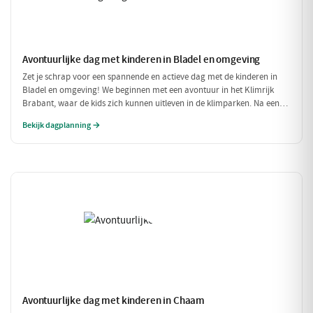
Avontuurlijke dag met kinderen in Bladel en omgeving
Zet je schrap voor een spannende en actieve dag met de kinderen in
Bladel en omgeving! We beginnen met een avontuur in het Klimrijk
Brabant, waar de kids zich kunnen uitleven in de klimparken. Na een
stevige lunch bij Brasserie 't Smokkelstrand, is het tijd voor een
Bekijk dagplanning →
heerlijke traktatie bij Milly's IJs Boutique, waar je kunt zien hoe het
ambachtelijke ijs wordt gemaakt. Een perfecte dag vol plezier en
verfrissingen!
Avontuurlijke dag met kinderen in Chaam