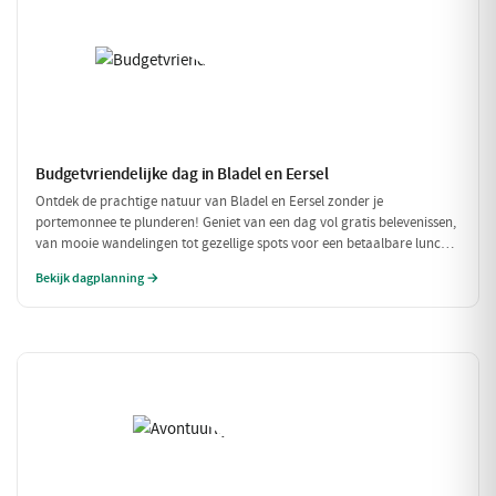
Budgetvriendelijke dag in Bladel en Eersel
Ontdek de prachtige natuur van Bladel en Eersel zonder je
portemonnee te plunderen! Geniet van een dag vol gratis belevenissen,
van mooie wandelingen tot gezellige spots voor een betaalbare lunch.
Deze budgetvriendelijke planning laat je genieten van de omgeving
Bekijk dagplanning →
zonder dat je veel hoeft uit te geven.