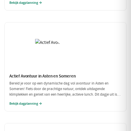
Bekijk dagplanning →
Actief Avontuur in Asten en Someren
Bereid je voor op een dynamische dag vol avontuur in Asten en
Someren! Fiets door de prachtige natuur, ontdek uitdagende
klimplekken en geniet van een heerlijke, actieve lunch. Dit dagje uit is
perfect voor iedereen die houdt van buiten zijn en in beweging blijven.
Bekijk dagplanning →