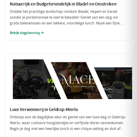
Natuurrijk en Budgetvriendelijk in Bladel en Omstreken
Ontdek het prachtige landschap rondom Bladel, Hapert en Eersel
zonder je portemonnee te veel te belasten! Geniet van een dag vol
gratis belevenissen en een lekkere, voordelige lunch. Maak een fijne
wandeling door de natuur en sluit je dag af met een budgetvriendelijke
Bekijk dagplanning →
hap.
Luxe Verwennerij in Geldrop-Mierlo
Ontsnap aan de dagelijkse sleur en geniet van een luxe dag in Geldrop-
Mierlo, waar culinaire hoogstandjes en verfijnde sferen samenkomen.
Begin je dag met een heerlijke lunch in een chique setting en sluit af
met een voortreffelijk diner in een sfeervol restaurant. Maak het