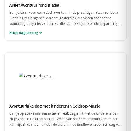
Actief Avontuur rond Bladel
Ben je klaar voor een actief avontuur in de prachtige natuur rondom
Bladel? Fiets langs schilderachtige dorpjes, maak een spannende
wandeling en geniet van een verdiende maaltijd na al die inspanning.
Deze dag vol beweging en avontuur is perfect voor iedereen die van
Bekijk dagplanning →
buiten zijn houdt!
Avontuurlijke dag met kinderen in Geldrop-Mierlo
Ben je op zoek naar een actief en leuk dagje uit met de kinderen? Dan
zit je goed in Geldrop-Mierlo! Geniet van spannende avonturen in het
Klimrijk Brabant en ontdek de dieren in de Eindhoven Zoo. Een dag vol
plezier voor het hele gezin!