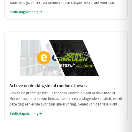
waarna je jezelf laat verwennen in een chique restaurant voor een
verfijnd diner. Tussen de culinaire hoogstandjes door, spoel je je zorgen
Bekijk dagplanning →
weg met een bezoek aan een exclusieve wellness. Een dag om nooit te
vergeten!
Actieve ontdekkingstocht rondom Hoeven
Verken de prachtige natuur rondom Hoeven op een actieve manier!
Met een combinatie van fietstochten en een uitdagende activiteit, wordt
deze dag een echte avontuurlijke ervaring. Geniet van de frisse lucht en
de mooie omgeving terwijl je actief bezig bent.
Bekijk dagplanning →