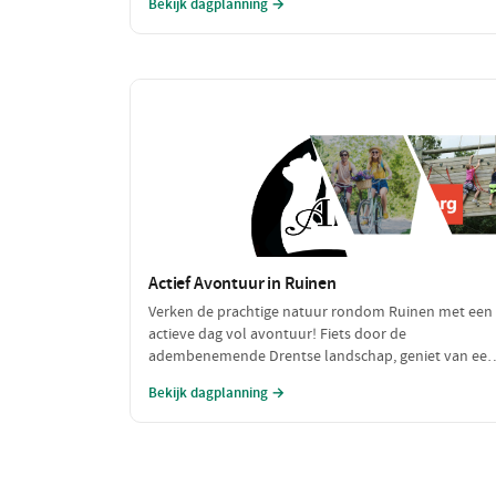
Bekijk dagplanning →
herinneringen willen maken!
Actief Avontuur in Ruinen
Verken de prachtige natuur rondom Ruinen met een
actieve dag vol avontuur! Fiets door de
adembenemende Drentse landschap, geniet van een
spannende activiteit en sluit de dag af met een
Bekijk dagplanning →
heerlijke maaltijd. Perfect voor avontuurlijke zielen!