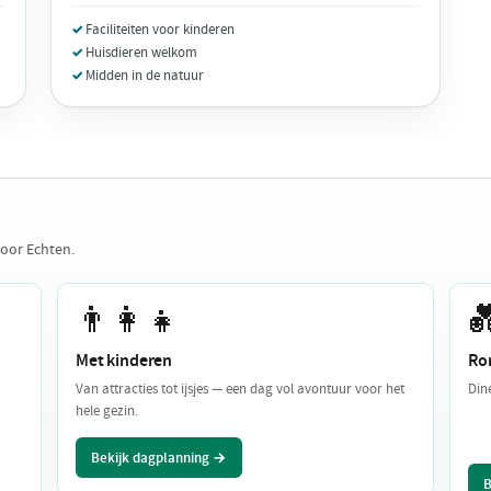
Faciliteiten voor kinderen
Huisdieren welkom
Midden in de natuur
voor Echten.
👨‍👩‍👧

Met kinderen
Ro
Van attracties tot ijsjes — een dag vol avontuur voor het
Din
hele gezin.
Bekijk dagplanning →
B