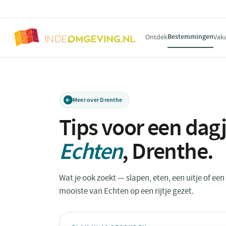
Bestemmingen
Ontdek
Vak
Meer over Drenthe
Tips voor een dagj
Echten
,
Drenthe
.
Wat je ook zoekt — slapen, eten, een uitje of ee
mooiste van Echten op een rijtje gezet.