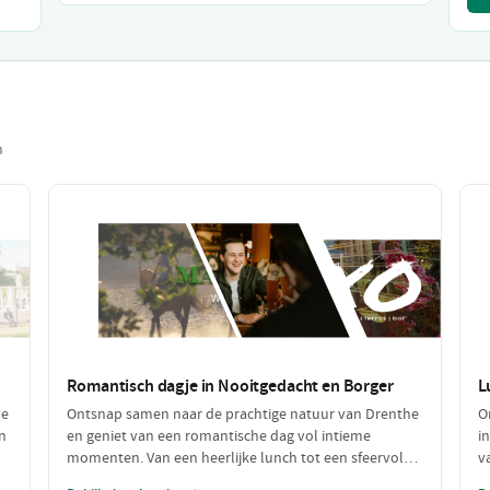
n
Romantisch dagje in Nooitgedacht en Borger
L
ve
Ontsnap samen naar de prachtige natuur van Drenthe
O
n
en geniet van een romantische dag vol intieme
i
momenten. Van een heerlijke lunch tot een sfeervol
v
diner, deze dag is perfect voor koppels die op zoek zijn
w