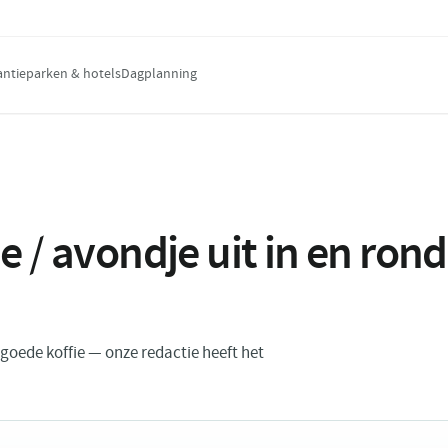
antieparken & hotels
Dagplanning
e / avondje uit in en ro
n goede koffie — onze redactie heeft het