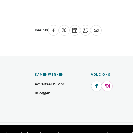
Deel via
SAMENWERKEN
VOLG ONS
Adverteer bij ons


Inloggen
© 2015 - 2026 Indeomgeving.nl - Dagje uit, heerlijk uit eten, sh