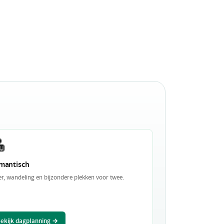

mantisch
er, wandeling en bijzondere plekken voor twee.
ekijk dagplanning →