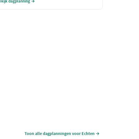
ekijk dagplanning →
elegenheid om jezelf en je dierbaren in de watten te
eggen. Geniet van een heerlijke lunch, een zalige
ellness ervaring en een verfijnd diner in een
etoverende omgeving.
Toon alle dagplanningen voor Echten →