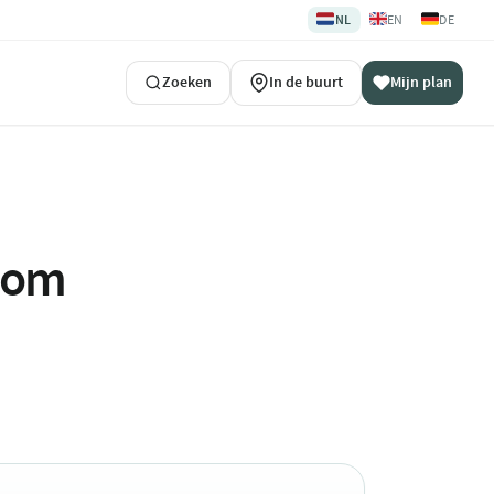
🇳🇱
🇬🇧
🇩🇪
NL
EN
DE
Zoeken
In de buurt
Mijn plan
ndom