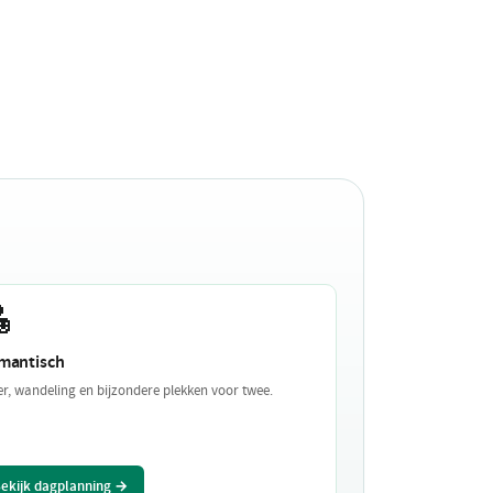

mantisch
er, wandeling en bijzondere plekken voor twee.
ekijk dagplanning →