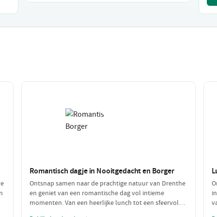
Romantisch dagje in Nooitgedacht en Borger
L
ve
Ontsnap samen naar de prachtige natuur van Drenthe
O
n
en geniet van een romantische dag vol intieme
i
momenten. Van een heerlijke lunch tot een sfeervol
v
diner, deze dag is perfect voor koppels die op zoek zijn
w