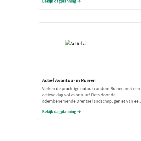
Bekijk dagplanning →
herinneringen willen maken!
Actief Avontuur in Ruinen
Verken de prachtige natuur rondom Ruinen met een
actieve dag vol avontuur! Fiets door de
adembenemende Drentse landschap, geniet van een
spannende activiteit en sluit de dag af met een
Bekijk dagplanning →
heerlijke maaltijd. Perfect voor avontuurlijke zielen!