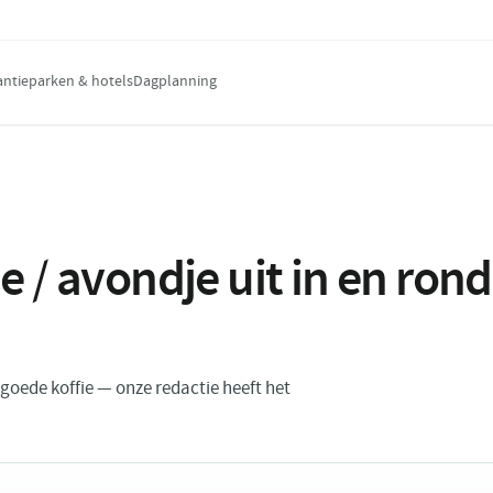
antieparken & hotels
Dagplanning
e / avondje uit in en ro
n goede koffie — onze redactie heeft het