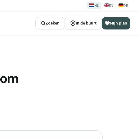
🇳🇱
🇬🇧
🇩🇪
NL
EN
DE
Zoeken
In de buurt
Mijn plan
ndom