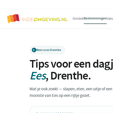
Bestemmingen
Ontdek
Vak
Meer over Drenthe
Tips voor een dagj
Ees
,
Drenthe
.
Wat je ook zoekt — slapen, eten, een uitje of ee
mooiste van Ees op een rijtje gezet.