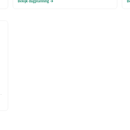
Bekijk dagplanning →
B
naar verbinding en verwondering.
g
l
w
b