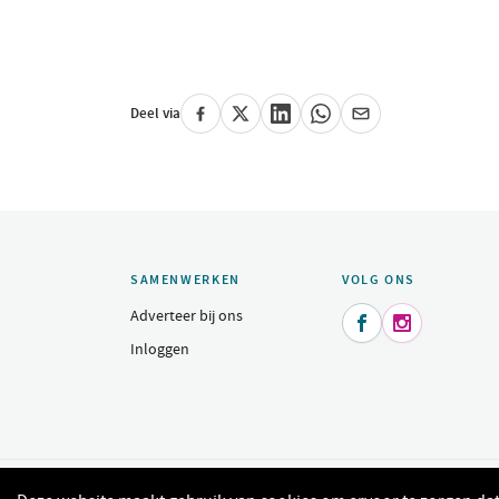
Deel via
SAMENWERKEN
VOLG ONS
Adverteer bij ons


Inloggen
© 2015 - 2026 Indeomgeving.nl - Dagje uit, heerlijk uit eten, sh