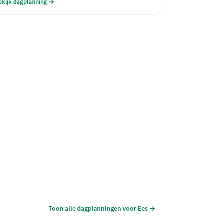
ekijk dagplanning →
elegenheid om jezelf en je dierbaren in de watten te
eggen. Geniet van een heerlijke lunch, een zalige
ellness ervaring en een verfijnd diner in een
etoverende omgeving.
Toon alle dagplanningen voor Ees →