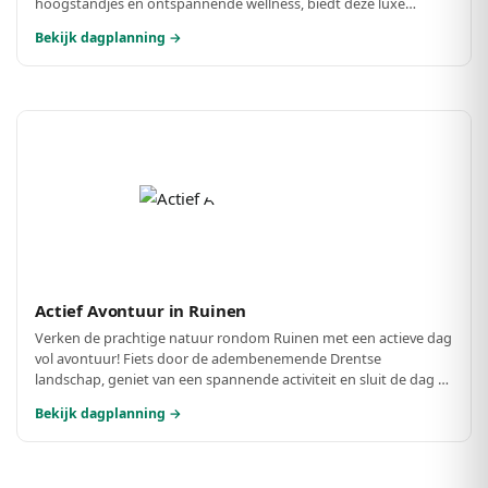
hoogstandjes en ontspannende wellness, biedt deze luxe
dagplanning de perfecte gelegenheid om jezelf en je dierbaren
Bekijk dagplanning →
in de watten te leggen. Geniet van een heerlijke lunch, een zalige
wellness ervaring en een verfijnd diner in een betoverende
omgeving.
Actief Avontuur in Ruinen
Verken de prachtige natuur rondom Ruinen met een actieve dag
vol avontuur! Fiets door de adembenemende Drentse
landschap, geniet van een spannende activiteit en sluit de dag af
met een heerlijke maaltijd. Perfect voor avontuurlijke zielen!
Bekijk dagplanning →