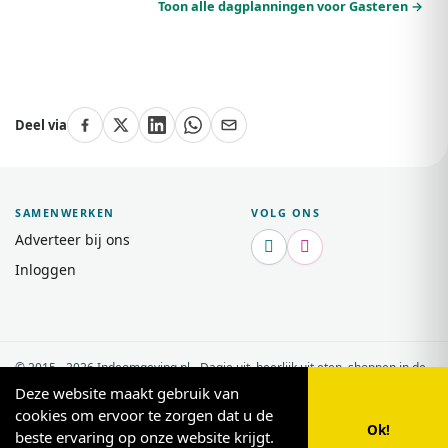
Toon alle dagplanningen voor Gasteren →
Deel via
SAMENWERKEN
VOLG ONS
Adverteer bij ons


Inloggen
© 2015 - 2026 Indeomgeving.nl - Dagje uit, heerlijk uit eten, shoppen in de
buurt van uw vakantiepark.
Privacy Policy
Deze website maakt gebruik van
cookies om ervoor te zorgen dat u de
Ok!
beste ervaring op onze website krijgt.