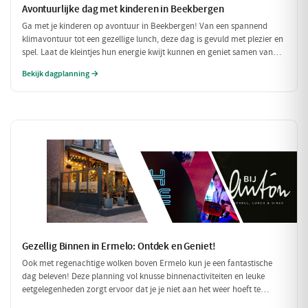
Avontuurlijke dag met kinderen in Beekbergen
Ga met je kinderen op avontuur in Beekbergen! Van een spannend
klimavontuur tot een gezellige lunch, deze dag is gevuld met plezier en
spel. Laat de kleintjes hun energie kwijt kunnen en geniet samen van
een heerlijke pannenkoek!
Bekijk dagplanning →
Gezellig Binnen in Ermelo: Ontdek en Geniet!
Ook met regenachtige wolken boven Ermelo kun je een fantastische
dag beleven! Deze planning vol knusse binnenactiviteiten en leuke
eetgelegenheden zorgt ervoor dat je je niet aan het weer hoeft te
storen. Ontdek een wereld van smaak en plezier, perfect voor een dag