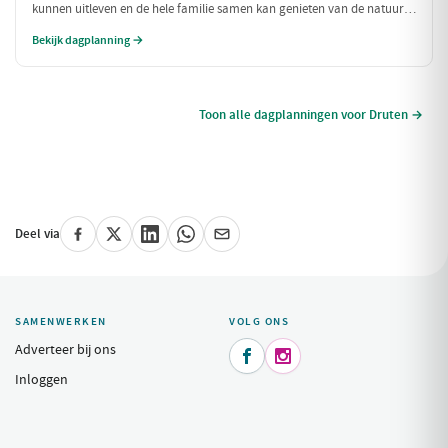
kunnen uitleven en de hele familie samen kan genieten van de natuur
en spannende ervaringen. Van een boerderij vol dieren tot het
Bekijk dagplanning →
ontdekken van een indoorspeelparadijs, deze dag is perfect voor
gezinnen!
Toon alle dagplanningen voor Druten →
Deel via
SAMENWERKEN
VOLG ONS
Adverteer bij ons


Inloggen