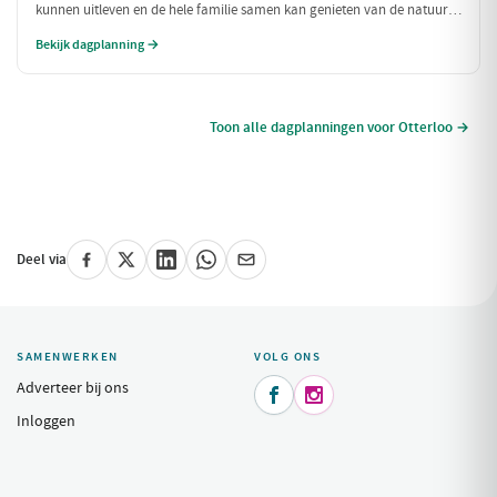
kunnen uitleven en de hele familie samen kan genieten van de natuur
en spannende ervaringen. Van een boerderij vol dieren tot het
Bekijk dagplanning →
ontdekken van een indoorspeelparadijs, deze dag is perfect voor
gezinnen!
Toon alle dagplanningen voor Otterloo →
Deel via
SAMENWERKEN
VOLG ONS
Adverteer bij ons


Inloggen