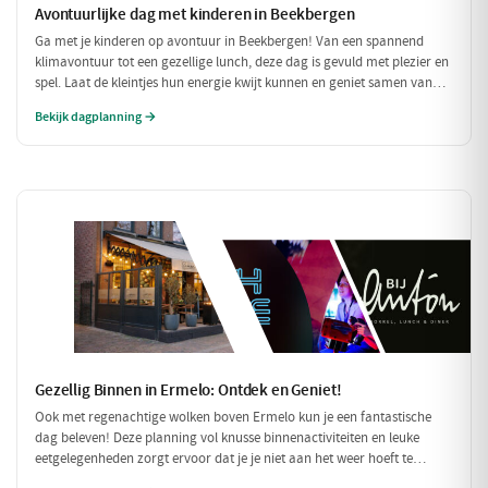
Avontuurlijke dag met kinderen in Beekbergen
Ga met je kinderen op avontuur in Beekbergen! Van een spannend
klimavontuur tot een gezellige lunch, deze dag is gevuld met plezier en
spel. Laat de kleintjes hun energie kwijt kunnen en geniet samen van
een heerlijke pannenkoek!
Bekijk dagplanning →
Gezellig Binnen in Ermelo: Ontdek en Geniet!
Ook met regenachtige wolken boven Ermelo kun je een fantastische
dag beleven! Deze planning vol knusse binnenactiviteiten en leuke
eetgelegenheden zorgt ervoor dat je je niet aan het weer hoeft te
storen. Ontdek een wereld van smaak en plezier, perfect voor een dag