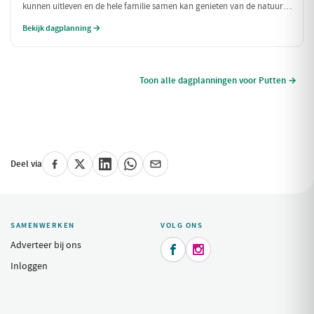
kunnen uitleven en de hele familie samen kan genieten van de natuur
en spannende ervaringen. Van een boerderij vol dieren tot het
Bekijk dagplanning →
ontdekken van een indoorspeelparadijs, deze dag is perfect voor
gezinnen!
Toon alle dagplanningen voor Putten →
Deel via
SAMENWERKEN
VOLG ONS
Adverteer bij ons


Inloggen