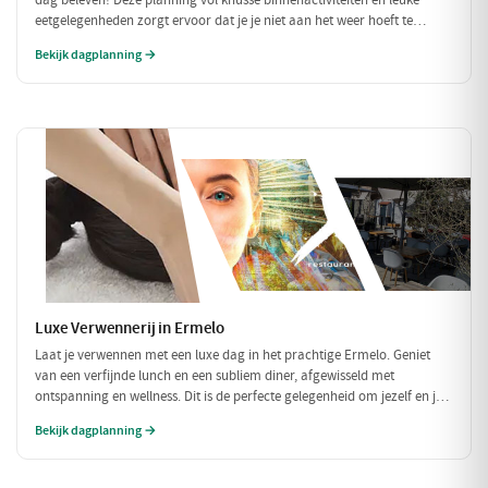
dag beleven! Deze planning vol knusse binnenactiviteiten en leuke
eetgelegenheden zorgt ervoor dat je je niet aan het weer hoeft te
storen. Ontdek een wereld van smaak en plezier, perfect voor een dag
Bekijk dagplanning →
binnen.
Luxe Verwennerij in Ermelo
Laat je verwennen met een luxe dag in het prachtige Ermelo. Geniet
van een verfijnde lunch en een subliem diner, afgewisseld met
ontspanning en wellness. Dit is de perfecte gelegenheid om jezelf en je
geliefde in de watten te leggen en te genieten van het goede leven.
Bekijk dagplanning →