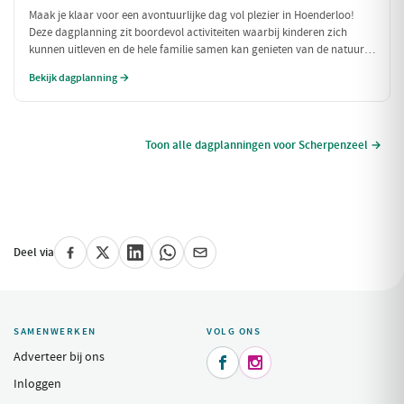
Maak je klaar voor een avontuurlijke dag vol plezier in Hoenderloo!
Deze dagplanning zit boordevol activiteiten waarbij kinderen zich
kunnen uitleven en de hele familie samen kan genieten van de natuur
en spannende ervaringen. Van een boerderij vol dieren tot het
Bekijk dagplanning →
ontdekken van een indoorspeelparadijs, deze dag is perfect voor
gezinnen!
Toon alle dagplanningen voor Scherpenzeel →
Deel via
SAMENWERKEN
VOLG ONS
Adverteer bij ons


Inloggen