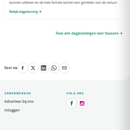
kunnen uitleven en de hele familie samen kan genieten van de natuur
en spannende ervaringen. Van een boerderij vol dieren tot het
Bekijk dagplanning →
ontdekken van een indoorspeelparadijs, deze dag is perfect voor
gezinnen!
Toon alle dagplanningen voor Vaassen →
Deel via
SAMENWERKEN
VOLG ONS
Adverteer bij ons


Inloggen