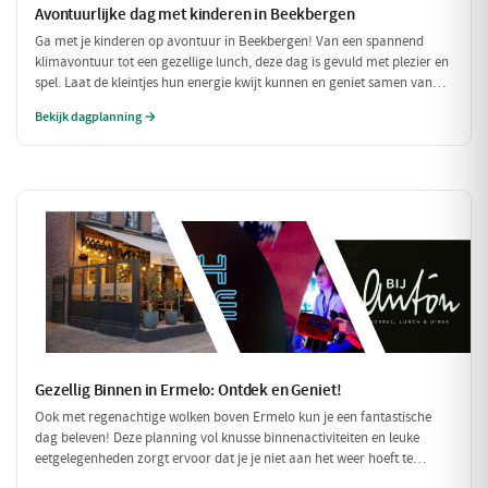
Avontuurlijke dag met kinderen in Beekbergen
Ga met je kinderen op avontuur in Beekbergen! Van een spannend
klimavontuur tot een gezellige lunch, deze dag is gevuld met plezier en
spel. Laat de kleintjes hun energie kwijt kunnen en geniet samen van
een heerlijke pannenkoek!
Bekijk dagplanning →
Gezellig Binnen in Ermelo: Ontdek en Geniet!
Ook met regenachtige wolken boven Ermelo kun je een fantastische
dag beleven! Deze planning vol knusse binnenactiviteiten en leuke
eetgelegenheden zorgt ervoor dat je je niet aan het weer hoeft te
storen. Ontdek een wereld van smaak en plezier, perfect voor een dag