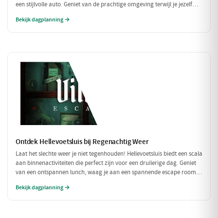
een stijlvolle auto. Geniet van de prachtige omgeving terwijl je jezelf
onderdompelt in de luxe van Restaurant Aquarius, gevolgd door een rit
Bekijk dagplanning →
in een prachtige oldtimer. Een perfect dagje uit voor de fijnproever en
liefhebber van het goede leven.
Ontdek Hellevoetsluis bij Regenachtig Weer
Laat het slechte weer je niet tegenhouden! Hellevoetsluis biedt een scala
aan binnenactiviteiten die perfect zijn voor een druilerige dag. Geniet
van een ontspannen lunch, waag je aan een spannende escape room
en sluit de dag af met een heerlijk diner. Ideaal voor een gezellige dag
Bekijk dagplanning →
binnenshuis!