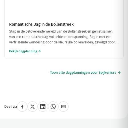
Romantische Dag in de Bollenstreek
Stap in de betoverende wereld van de Bollenstreek en geniet samen
van een romantische dag vol liefde en ontspanning. Begin met een
verfrissende wandeling door de kleurrijke bollenvelden, gevolgd door
een intiem diner in een sfeervol restaurant. Laat de dag eindigen met
Bekijk dagplanning →
een prachtig uitzicht dat de liefde alleen maar versterkt.
Toon alle dagplanningen voor Spijkenisse →
Deel via