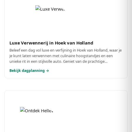
Luxe Verwennerij in Hoek van Holland
Beleef een dag vol luxe en verfijning in Hoek van Holland, waar je
je kunt laten verwennen met culinaire hoogstandjes en een
unieke rit in een stijlvolle auto. Geniet van de prachtige
omgeving terwijl je jezelf onderdompelt in de luxe van
Bekijk dagplanning →
Restaurant Aquarius, gevolgd door een rit in een prachtige
oldtimer. Een perfect dagje uit voor de fijnproever en liefhebber
van het goede leven.