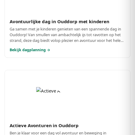
Avontuurlijke dag in Ouddorp met kinderen
Ga samen met je kinderen genieten van een spannende dag in
Ouddorp! Van smullen van ambachtelijk ijs tot ravotten op het
strand, deze dag biedt volop plezier en avontuur voor het hele
gezin. Maak mooie herinneringen aan het strand en de leuke
Bekijk dagplanning →
activiteiten!
Actieve Avonturen in Ouddorp
Ben je klaar voor een dag vol avontuur en beweging in