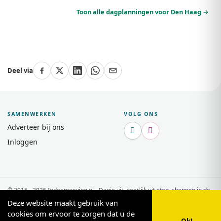
Toon alle dagplanningen voor Den Haag →
Deel via
SAMENWERKEN
VOLG ONS
Adverteer bij ons


Inloggen
© 2015 - 2026 Indeomgeving.nl - Dagje uit, heerlijk uit eten, shoppen in de
buurt van uw vakantiepark.
Privacy Policy
Deze website maakt gebruik van
cookies om ervoor te zorgen dat u de
Ok!