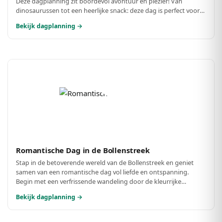
Deze dagplanning zit boordevol avontuur en plezier! Van
dinosaurussen tot een heerlijke snack: deze dag is perfect voor
de hele gezin.
Bekijk dagplanning →
Romantische Dag in de Bollenstreek
Stap in de betoverende wereld van de Bollenstreek en geniet
samen van een romantische dag vol liefde en ontspanning.
Begin met een verfrissende wandeling door de kleurrijke
bollenvelden, gevolgd door een intiem diner in een sfeervol
Bekijk dagplanning →
restaurant. Laat de dag eindigen met een prachtig uitzicht dat
de liefde alleen maar versterkt.