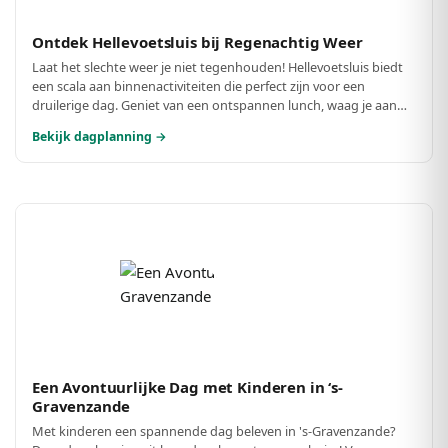
Ontdek Hellevoetsluis bij Regenachtig Weer
Laat het slechte weer je niet tegenhouden! Hellevoetsluis biedt
een scala aan binnenactiviteiten die perfect zijn voor een
druilerige dag. Geniet van een ontspannen lunch, waag je aan
een spannende escape room en sluit de dag af met een heerlijk
Bekijk dagplanning →
diner. Ideaal voor een gezellige dag binnenshuis!
Een Avontuurlijke Dag met Kinderen in ‘s-
Gravenzande
Met kinderen een spannende dag beleven in 's-Gravenzande?