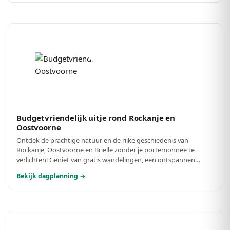
Budgetvriendelijk uitje rond Rockanje en
Oostvoorne
Ontdek de prachtige natuur en de rijke geschiedenis van
Rockanje, Oostvoorne en Brielle zonder je portemonnee te
verlichten! Geniet van gratis wandelingen, een ontspannen
picknick en sluit de dag af met een betaalbare maaltijd. Perfect
Bekijk dagplanning →
voor een leuke dag zonder hoge kosten!