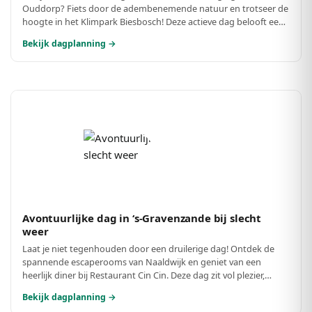
Ouddorp? Fiets door de adembenemende natuur en trotseer de
hoogte in het Klimpark Biesbosch! Deze actieve dag belooft een
mix van plezier en inspanning voor iedereen.
Bekijk dagplanning →
Avontuurlijke dag in ‘s-Gravenzande bij slecht
weer
Laat je niet tegenhouden door een druilerige dag! Ontdek de
spannende escaperooms van Naaldwijk en geniet van een
heerlijk diner bij Restaurant Cin Cin. Deze dag zit vol plezier,
lekker eten en unieke belevenissen, perfect voor een
Bekijk dagplanning →
regenachtige dag.