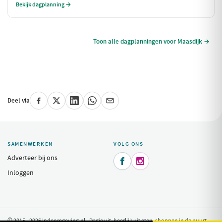
Bekijk dagplanning →
een prachtig uitzicht dat de liefde alleen maar versterkt.
Toon alle dagplanningen voor Maasdijk →
Deel via
SAMENWERKEN
VOLG ONS
Adverteer bij ons


Inloggen
© 2015 - 2026 Indeomgeving.nl - Dagje uit, heerlijk uit eten, shoppen in de buurt