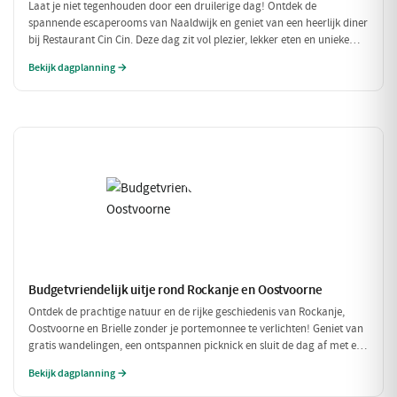
Laat je niet tegenhouden door een druilerige dag! Ontdek de
spannende escaperooms van Naaldwijk en geniet van een heerlijk diner
bij Restaurant Cin Cin. Deze dag zit vol plezier, lekker eten en unieke
belevenissen, perfect voor een regenachtige dag.
Bekijk dagplanning →
Budgetvriendelijk uitje rond Rockanje en Oostvoorne
Ontdek de prachtige natuur en de rijke geschiedenis van Rockanje,
Oostvoorne en Brielle zonder je portemonnee te verlichten! Geniet van
gratis wandelingen, een ontspannen picknick en sluit de dag af met een
betaalbare maaltijd. Perfect voor een leuke dag zonder hoge kosten!
Bekijk dagplanning →