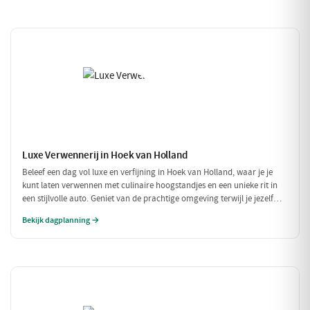
Luxe Verwennerij in Hoek van Holland
Beleef een dag vol luxe en verfijning in Hoek van Holland, waar je je
kunt laten verwennen met culinaire hoogstandjes en een unieke rit in
een stijlvolle auto. Geniet van de prachtige omgeving terwijl je jezelf
onderdompelt in de luxe van Restaurant Aquarius, gevolgd door een rit
Bekijk dagplanning →
in een prachtige oldtimer. Een perfect dagje uit voor de fijnproever en
liefhebber van het goede leven.