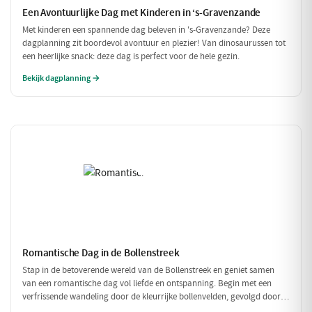
Een Avontuurlijke Dag met Kinderen in ‘s-Gravenzande
Met kinderen een spannende dag beleven in 's-Gravenzande? Deze
dagplanning zit boordevol avontuur en plezier! Van dinosaurussen tot
een heerlijke snack: deze dag is perfect voor de hele gezin.
Bekijk dagplanning →
Romantische Dag in de Bollenstreek
Stap in de betoverende wereld van de Bollenstreek en geniet samen
van een romantische dag vol liefde en ontspanning. Begin met een
verfrissende wandeling door de kleurrijke bollenvelden, gevolgd door
een intiem diner in een sfeervol restaurant. Laat de dag eindigen met