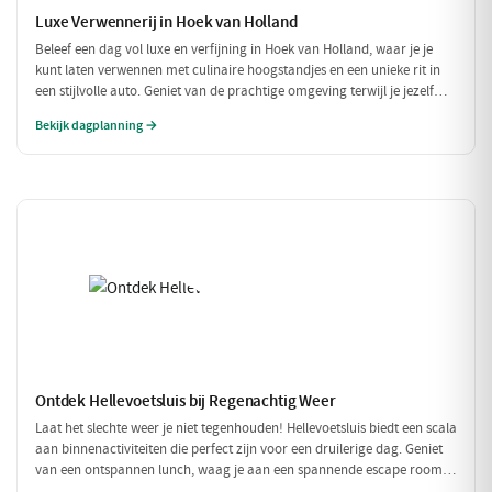
Luxe Verwennerij in Hoek van Holland
Beleef een dag vol luxe en verfijning in Hoek van Holland, waar je je
kunt laten verwennen met culinaire hoogstandjes en een unieke rit in
een stijlvolle auto. Geniet van de prachtige omgeving terwijl je jezelf
onderdompelt in de luxe van Restaurant Aquarius, gevolgd door een rit
Bekijk dagplanning →
in een prachtige oldtimer. Een perfect dagje uit voor de fijnproever en
liefhebber van het goede leven.
Ontdek Hellevoetsluis bij Regenachtig Weer
Laat het slechte weer je niet tegenhouden! Hellevoetsluis biedt een scala
aan binnenactiviteiten die perfect zijn voor een druilerige dag. Geniet
van een ontspannen lunch, waag je aan een spannende escape room
en sluit de dag af met een heerlijk diner. Ideaal voor een gezellige dag