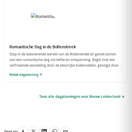
Romantische Dag in de Bollenstreek
Stap in de betoverende wereld van de Bollenstreek en geniet samen
van een romantische dag vol liefde en ontspanning. Begin met een
verfrissende wandeling door de kleurrijke bollenvelden, gevolgd door
een intiem diner in een sfeervol restaurant. Laat de dag eindigen met
Bekijk dagplanning →
een prachtig uitzicht dat de liefde alleen maar versterkt.
Toon alle dagplanningen voor Nieuw-Lekkerland →
Deel via