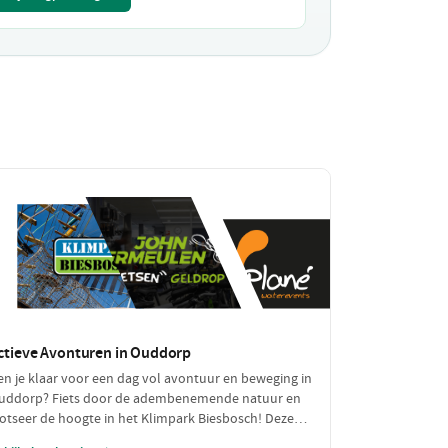
ctieve Avonturen in Ouddorp
en je klaar voor een dag vol avontuur en beweging in
uddorp? Fiets door de adembenemende natuur en
rotseer de hoogte in het Klimpark Biesbosch! Deze
ctieve dag belooft een mix van plezier en inspanning