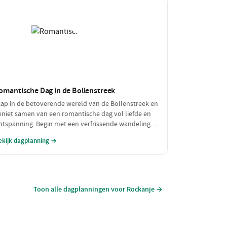
omantische Dag in de Bollenstreek
tap in de betoverende wereld van de Bollenstreek en
eniet samen van een romantische dag vol liefde en
ntspanning. Begin met een verfrissende wandeling
oor de kleurrijke bollenvelden, gevolgd door een
ekijk dagplanning →
ntiem diner in een sfeervol restaurant. Laat de dag
indigen met een prachtig uitzicht dat de liefde alleen
aar versterkt.
Toon alle dagplanningen voor Rockanje →