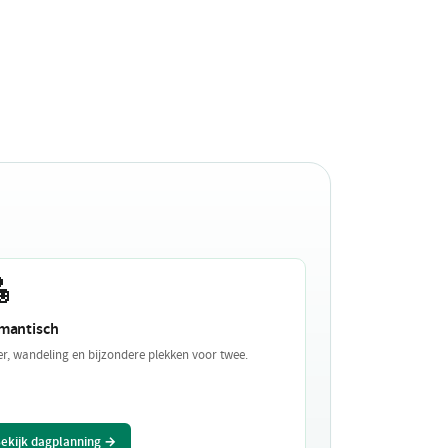

mantisch
er, wandeling en bijzondere plekken voor twee.
ekijk dagplanning →