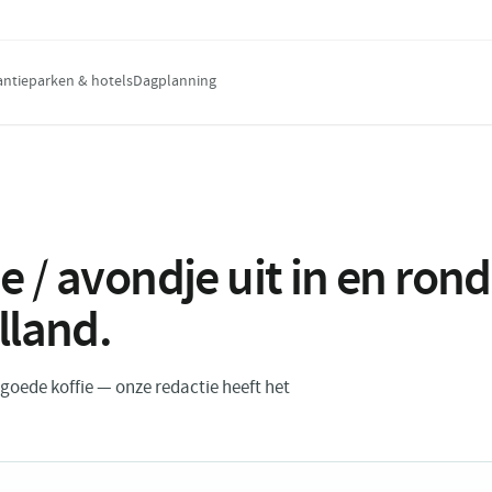
antieparken & hotels
Dagplanning
e / avondje uit in en ro
lland
.
n goede koffie — onze redactie heeft het