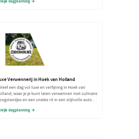
ekijk dagplanning →
oor iedereen.
uxe Verwennerij in Hoek van Holland
eleef een dag vol luxe en verfijning in Hoek van
olland, waar je je kunt laten verwennen met culinaire
oogstandjes en een unieke rit in een stijlvolle auto.
eniet van de prachtige omgeving terwijl je jezelf
ekijk dagplanning →
nderdompelt in de luxe van Restaurant Aquarius,
evolgd door een rit in een prachtige oldtimer. Een
erfect dagje uit voor de fijnproever en liefhebber van
et goede leven.