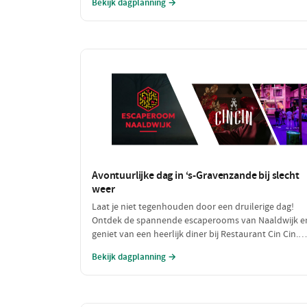
Bekijk dagplanning →
voor een intiem samenzijn!
Avontuurlijke dag in ‘s-Gravenzande bij slecht
weer
Laat je niet tegenhouden door een druilerige dag!
Ontdek de spannende escaperooms van Naaldwijk e
geniet van een heerlijk diner bij Restaurant Cin Cin.
Deze dag zit vol plezier, lekker eten en unieke
Bekijk dagplanning →
belevenissen, perfect voor een regenachtige dag.