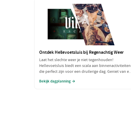
Ontdek Hellevoetsluis bij Regenachtig Weer
Laat het slechte weer je niet tegenhouden!
Hellevoetsluis biedt een scala aan binnenactiviteiten
die perfect zijn voor een druilerige dag. Geniet van e
ontspannen lunch, waag je aan een spannende esca
Bekijk dagplanning →
room en sluit de dag af met een heerlijk diner. Ideaal
voor een gezellige dag binnenshuis!