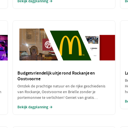
Bekijk dagplanning →
B
Maak mooie herinneringen aan het strand en de leuke
v
activiteiten!
Budgetvriendelijk uitje rond Rockanje en
L
Oostvoorne
B
Ontdek de prachtige natuur en de rijke geschiedenis
H
n
van Rockanje, Oostvoorne en Brielle zonder je
h
portemonnee te verlichten! Geniet van gratis
G
B
wandelingen, een ontspannen picknick en sluit de dag
o
Bekijk dagplanning →
af met een betaalbare maaltijd. Perfect voor een leuke
g
dag zonder hoge kosten!
p
h