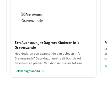
Een Avontuurlijke Dag met Kinderen in ‘s-
R
Gravenzande
S
Met kinderen een spannende dag beleven in 's-
g
en
Gravenzande? Deze dagplanning zit boordevol
o
pe
avontuur en plezier! Van dinosaurussen tot een
d
B
heerlijke snack: deze dag is perfect voor de hele gezin.
i
Bekijk dagplanning →
e
m