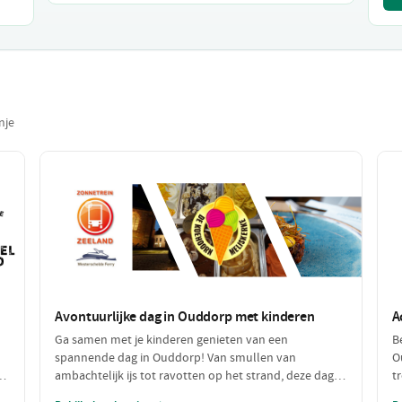
nje
Avontuurlijke dag in Ouddorp met kinderen
A
n
Ga samen met je kinderen genieten van een
B
spannende dag in Ouddorp! Van smullen van
O
ke
ambachtelijk ijs tot ravotten op het strand, deze dag
t
ct
biedt volop plezier en avontuur voor het hele gezin.
a