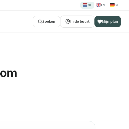
🇳🇱
🇬🇧
🇩🇪
NL
EN
DE
Zoeken
In de buurt
Mijn plan
ndom