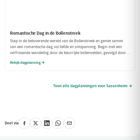
Romantische Dag in de Bollenstreek
Stap in de betoverende wereld van de Bollenstreek en geniet samen
van een romantische dag vol liefde en ontspanning. Begin met een
verfrissende wandeling door de kleurrijke bollenvelden, gevolgd door
een intiem diner in een sfeervol restaurant. Laat de dag eindigen met
Bekijk dagplanning →
een prachtig uitzicht dat de liefde alleen maar versterkt.
Toon alle dagplanningen voor Sassenheim →
Deel via