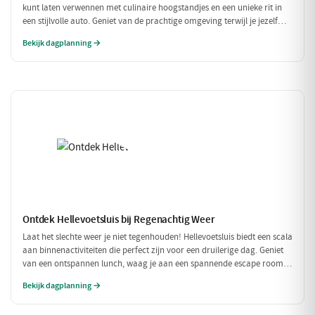
kunt laten verwennen met culinaire hoogstandjes en een unieke rit in
een stijlvolle auto. Geniet van de prachtige omgeving terwijl je jezelf
onderdompelt in de luxe van Restaurant Aquarius, gevolgd door een rit
Bekijk dagplanning →
in een prachtige oldtimer. Een perfect dagje uit voor de fijnproever en
liefhebber van het goede leven.
Ontdek Hellevoetsluis bij Regenachtig Weer
Laat het slechte weer je niet tegenhouden! Hellevoetsluis biedt een scala
aan binnenactiviteiten die perfect zijn voor een druilerige dag. Geniet
van een ontspannen lunch, waag je aan een spannende escape room
en sluit de dag af met een heerlijk diner. Ideaal voor een gezellige dag
Bekijk dagplanning →
binnenshuis!