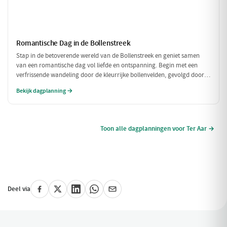
Romantische Dag in de Bollenstreek
Stap in de betoverende wereld van de Bollenstreek en geniet samen
van een romantische dag vol liefde en ontspanning. Begin met een
verfrissende wandeling door de kleurrijke bollenvelden, gevolgd door
een intiem diner in een sfeervol restaurant. Laat de dag eindigen met
Bekijk dagplanning →
een prachtig uitzicht dat de liefde alleen maar versterkt.
Toon alle dagplanningen voor Ter Aar →
Deel via