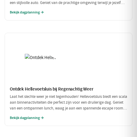
een stijlvolle auto. Geniet van de prachtige omgeving terwijl je jezelf
onderdompelt in de luxe van Restaurant Aquarius, gevolgd door een rit
Bekijk dagplanning →
in een prachtige oldtimer. Een perfect dagje uit voor de fijnproever en
liefhebber van het goede leven.
Ontdek Hellevoetsluis bij Regenachtig Weer
Laat het slechte weer je niet tegenhouden! Hellevoetsluis biedt een scala
aan binnenactiviteiten die perfect zijn voor een druilerige dag. Geniet
van een ontspannen lunch, waag je aan een spannende escape room
en sluit de dag af met een heerlijk diner. Ideaal voor een gezellige dag
Bekijk dagplanning →
binnenshuis!