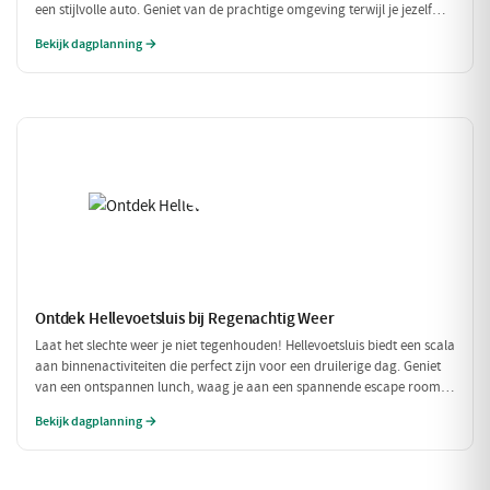
een stijlvolle auto. Geniet van de prachtige omgeving terwijl je jezelf
onderdompelt in de luxe van Restaurant Aquarius, gevolgd door een rit
Bekijk dagplanning →
in een prachtige oldtimer. Een perfect dagje uit voor de fijnproever en
liefhebber van het goede leven.
Ontdek Hellevoetsluis bij Regenachtig Weer
Laat het slechte weer je niet tegenhouden! Hellevoetsluis biedt een scala
aan binnenactiviteiten die perfect zijn voor een druilerige dag. Geniet
van een ontspannen lunch, waag je aan een spannende escape room
en sluit de dag af met een heerlijk diner. Ideaal voor een gezellige dag
Bekijk dagplanning →
binnenshuis!