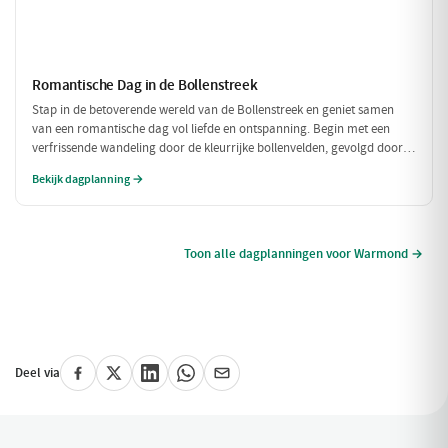
Romantische Dag in de Bollenstreek
Stap in de betoverende wereld van de Bollenstreek en geniet samen
van een romantische dag vol liefde en ontspanning. Begin met een
verfrissende wandeling door de kleurrijke bollenvelden, gevolgd door
een intiem diner in een sfeervol restaurant. Laat de dag eindigen met
Bekijk dagplanning →
een prachtig uitzicht dat de liefde alleen maar versterkt.
Toon alle dagplanningen voor Warmond →
Deel via