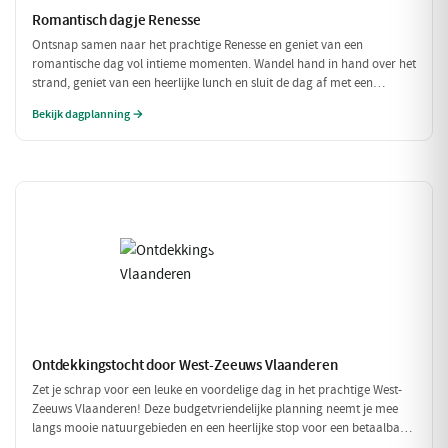
Romantisch dagje Renesse
Ontsnap samen naar het prachtige Renesse en geniet van een
romantische dag vol intieme momenten. Wandel hand in hand over het
strand, geniet van een heerlijke lunch en sluit de dag af met een
sfeervol diner in een charmant restaurant. Perfect voor koppels die
Bekijk dagplanning →
elkaar willen verwennen!
Ontdekkingstocht door West-Zeeuws Vlaanderen
Zet je schrap voor een leuke en voordelige dag in het prachtige West-
Zeeuws Vlaanderen! Deze budgetvriendelijke planning neemt je mee
langs mooie natuurgebieden en een heerlijke stop voor een betaalbare
lunch. Geniet van alles wat deze regio te bieden heeft, zonder je