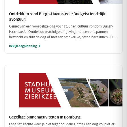
Ontdekken rond Burgh-Haamstede: Budgetvriendelijk
avontuur!
Geniet van een voordelige dag vol natuur en cultuur rondom Burgh-
Haamstede! Ontdek de prachtige omgeving met een ontspannen
fietstocht en sluit de dag af met een smakelijke, betaalbare lunch. Alle
stops zijn gratis of zeer betaalbaar, perfect voor een dagje uit zonder
Bekijk dagplanning →
de portemonnee te veel te belasten!
Gezellige binnenactiviteiten in Domburg
Laat het slechte weer je niet tegenhouden! Ontdek een dag vol plezier