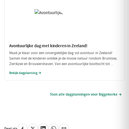
Avontuurlijke dag met kinderen in Zeeland!
Maak je klaar voor een onvergetelijke dag vol avontuur in Zeeland!
Samen met de kinderen ontdek je de mooie natuur rondom Bruinisse,
Zierikzee en Brouwershaven. Van een avontuurlijke boottocht tot
speelse momenten in de natuur, deze dag is perfect voor gezinnen die
Bekijk dagplanning →
samen willen genieten.
Toon alle dagplanningen voor Biggekerke →
Deel via