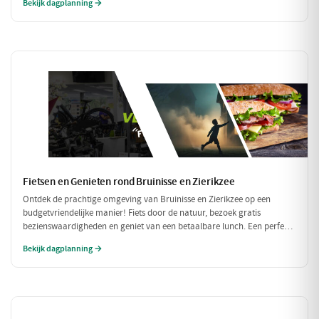
Bekijk dagplanning →
heerlijke maaltijd: dit wordt een dag om niet te vergeten!
Fietsen en Genieten rond Bruinisse en Zierikzee
Ontdek de prachtige omgeving van Bruinisse en Zierikzee op een
budgetvriendelijke manier! Fiets door de natuur, bezoek gratis
bezienswaardigheden en geniet van een betaalbare lunch. Een perfecte
dag vol avontuur zonder de portemonnee te zwaar te belasten!
Bekijk dagplanning →