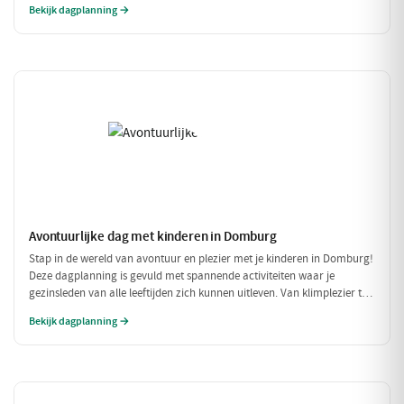
Bekijk dagplanning →
portemonnee te veel te belasten!
Avontuurlijke dag met kinderen in Domburg
Stap in de wereld van avontuur en plezier met je kinderen in Domburg!
Deze dagplanning is gevuld met spannende activiteiten waar je
gezinsleden van alle leeftijden zich kunnen uitleven. Van klimplezier tot
een leuke speelpolder, er is voor ieder wat wils!
Bekijk dagplanning →