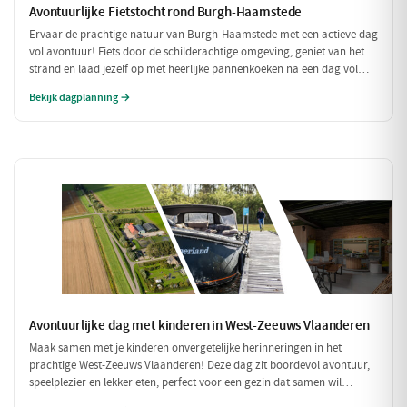
Avontuurlijke Fietstocht rond Burgh-Haamstede
Ervaar de prachtige natuur van Burgh-Haamstede met een actieve dag
vol avontuur! Fiets door de schilderachtige omgeving, geniet van het
strand en laad jezelf op met heerlijke pannenkoeken na een dag vol
bewegen. Deze dag is perfect voor iedereen die van een sportieve
Bekijk dagplanning →
uitdaging houdt!
Avontuurlijke dag met kinderen in West-Zeeuws Vlaanderen
Maak samen met je kinderen onvergetelijke herinneringen in het
prachtige West-Zeeuws Vlaanderen! Deze dag zit boordevol avontuur,
speelplezier en lekker eten, perfect voor een gezin dat samen wil
genieten. Van een spannende speurtocht op de boerderij tot een