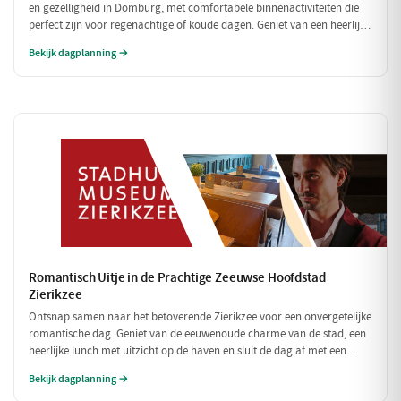
en gezelligheid in Domburg, met comfortabele binnenactiviteiten die
perfect zijn voor regenachtige of koude dagen. Geniet van een heerlijke
lunch en verken fascinerende musea, allemaal binnen handbereik.
Bekijk dagplanning →
Romantisch Uitje in de Prachtige Zeeuwse Hoofdstad
Zierikzee
Ontsnap samen naar het betoverende Zierikzee voor een onvergetelijke
romantische dag. Geniet van de eeuwenoude charme van de stad, een
heerlijke lunch met uitzicht op de haven en sluit de dag af met een
sfeervol diner. Laat de liefde bloeien te midden van schilderachtige
Bekijk dagplanning →
straatjes en prachtige uitzichten!