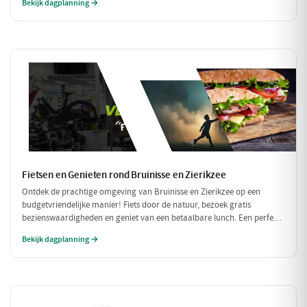
Bekijk dagplanning →
heerlijke maaltijd: dit wordt een dag om niet te vergeten!
Fietsen en Genieten rond Bruinisse en Zierikzee
Ontdek de prachtige omgeving van Bruinisse en Zierikzee op een
budgetvriendelijke manier! Fiets door de natuur, bezoek gratis
bezienswaardigheden en geniet van een betaalbare lunch. Een perfecte
dag vol avontuur zonder de portemonnee te zwaar te belasten!
Bekijk dagplanning →