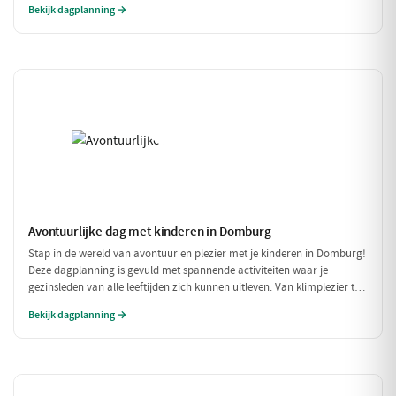
Bekijk dagplanning →
portemonnee te veel te belasten!
Avontuurlijke dag met kinderen in Domburg
Stap in de wereld van avontuur en plezier met je kinderen in Domburg!
Deze dagplanning is gevuld met spannende activiteiten waar je
gezinsleden van alle leeftijden zich kunnen uitleven. Van klimplezier tot
een leuke speelpolder, er is voor ieder wat wils!
Bekijk dagplanning →