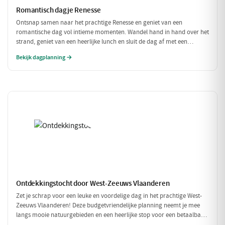
Romantisch dagje Renesse
Ontsnap samen naar het prachtige Renesse en geniet van een
romantische dag vol intieme momenten. Wandel hand in hand over het
strand, geniet van een heerlijke lunch en sluit de dag af met een
sfeervol diner in een charmant restaurant. Perfect voor koppels die
Bekijk dagplanning →
elkaar willen verwennen!
Ontdekkingstocht door West-Zeeuws Vlaanderen
Zet je schrap voor een leuke en voordelige dag in het prachtige West-
Zeeuws Vlaanderen! Deze budgetvriendelijke planning neemt je mee
langs mooie natuurgebieden en een heerlijke stop voor een betaalbare
lunch. Geniet van alles wat deze regio te bieden heeft, zonder je