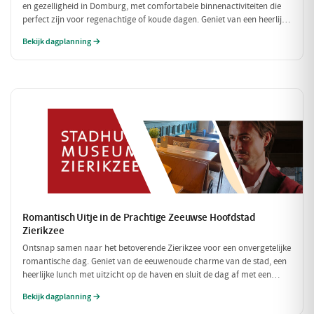
en gezelligheid in Domburg, met comfortabele binnenactiviteiten die
perfect zijn voor regenachtige of koude dagen. Geniet van een heerlijke
lunch en verken fascinerende musea, allemaal binnen handbereik.
Bekijk dagplanning →
Romantisch Uitje in de Prachtige Zeeuwse Hoofdstad
Zierikzee
Ontsnap samen naar het betoverende Zierikzee voor een onvergetelijke
romantische dag. Geniet van de eeuwenoude charme van de stad, een
heerlijke lunch met uitzicht op de haven en sluit de dag af met een
sfeervol diner. Laat de liefde bloeien te midden van schilderachtige
Bekijk dagplanning →
straatjes en prachtige uitzichten!