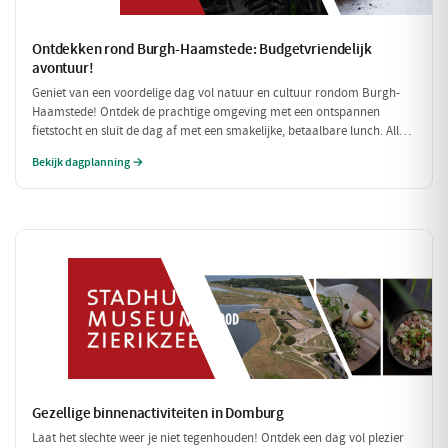
Ontdekken rond Burgh-Haamstede: Budgetvriendelijk
avontuur!
Geniet van een voordelige dag vol natuur en cultuur rondom Burgh-
Haamstede! Ontdek de prachtige omgeving met een ontspannen
fietstocht en sluit de dag af met een smakelijke, betaalbare lunch. Alle
stops zijn gratis of zeer betaalbaar, perfect voor een dagje uit zonder
Bekijk dagplanning →
de portemonnee te veel te belasten!
Gezellige binnenactiviteiten in Domburg
Laat het slechte weer je niet tegenhouden! Ontdek een dag vol plezier