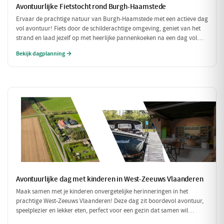
Avontuurlijke Fietstocht rond Burgh-Haamstede
Ervaar de prachtige natuur van Burgh-Haamstede met een actieve dag
vol avontuur! Fiets door de schilderachtige omgeving, geniet van het
strand en laad jezelf op met heerlijke pannenkoeken na een dag vol
bewegen. Deze dag is perfect voor iedereen die van een sportieve
Bekijk dagplanning →
uitdaging houdt!
Avontuurlijke dag met kinderen in West-Zeeuws Vlaanderen
Maak samen met je kinderen onvergetelijke herinneringen in het
prachtige West-Zeeuws Vlaanderen! Deze dag zit boordevol avontuur,
speelplezier en lekker eten, perfect voor een gezin dat samen wil
genieten. Van een spannende speurtocht op de boerderij tot een