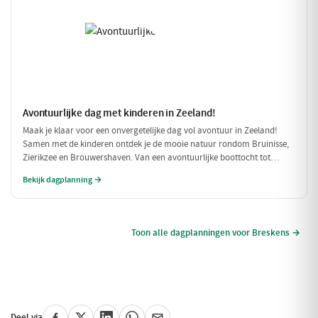
Avontuurlijke dag met kinderen in Zeeland!
Maak je klaar voor een onvergetelijke dag vol avontuur in Zeeland!
Samen met de kinderen ontdek je de mooie natuur rondom Bruinisse,
Zierikzee en Brouwershaven. Van een avontuurlijke boottocht tot
speelse momenten in de natuur, deze dag is perfect voor gezinnen die
Bekijk dagplanning →
samen willen genieten.
Toon alle dagplanningen voor Breskens →
Deel via