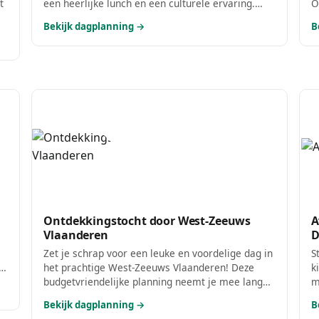
t
een heerlijke lunch en een culturele ervaring.
O
Perfect voor een dagje uit met slecht weer, waar
v
Bekijk dagplanning →
B
je warm en comfortabel kunt genieten!
d
v
Ontdekkingstocht door West-Zeeuws
A
Vlaanderen
D
Zet je schrap voor een leuke en voordelige dag in
S
d,
het prachtige West-Zeeuws Vlaanderen! Deze
k
budgetvriendelijke planning neemt je mee langs
m
mooie natuurgebieden en een heerlijke stop voor
v
Bekijk dagplanning →
B
en
een betaalbare lunch. Geniet van alles wat deze
k