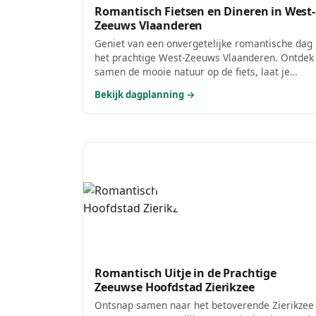
Romantisch Fietsen en Dineren in West-
Zeeuws Vlaanderen
Geniet van een onvergetelijke romantische dag 
het prachtige West-Zeeuws Vlaanderen. Ontdek
samen de mooie natuur op de fiets, laat je
verrassen door de culinaire hoogstandjes en
Bekijk dagplanning →
geniet van intieme momenten aan zee. Dit is de
perfecte combinatie van ontspanning en
romantiek!
Romantisch Uitje in de Prachtige
Zeeuwse Hoofdstad Zierikzee
Ontsnap samen naar het betoverende Zierikzee