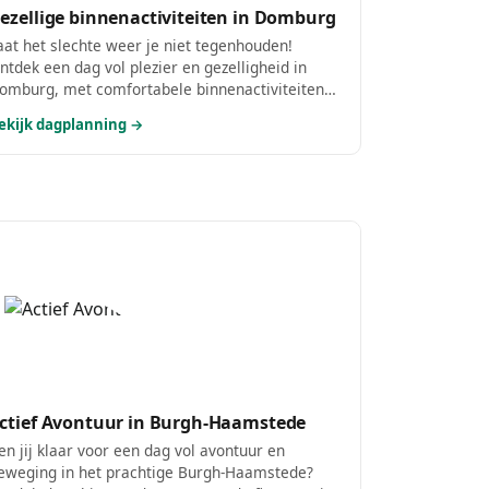
ezellige binnenactiviteiten in Domburg
aat het slechte weer je niet tegenhouden!
ntdek een dag vol plezier en gezelligheid in
omburg, met comfortabele binnenactiviteiten
ie perfect zijn voor regenachtige of koude
ekijk dagplanning →
agen. Geniet van een heerlijke lunch en verken
ascinerende musea, allemaal binnen
andbereik.
ctief Avontuur in Burgh-Haamstede
en jij klaar voor een dag vol avontuur en
eweging in het prachtige Burgh-Haamstede?