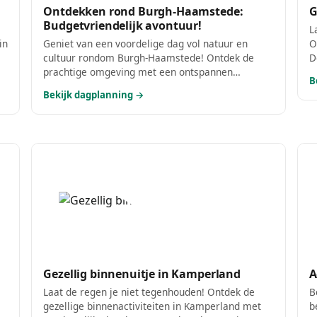
Ontdekken rond Burgh-Haamstede:
G
Budgetvriendelijk avontuur!
L
in
Geniet van een voordelige dag vol natuur en
O
cultuur rondom Burgh-Haamstede! Ontdek de
D
prachtige omgeving met een ontspannen
d
B
fietstocht en sluit de dag af met een smakelijke,
d
Bekijk dagplanning →
betaalbare lunch. Alle stops zijn gratis of zeer
f
betaalbaar, perfect voor een dagje uit zonder de
h
portemonnee te veel te belasten!
Gezellig binnenuitje in Kamperland
A
Laat de regen je niet tegenhouden! Ontdek de
B
gezellige binnenactiviteiten in Kamperland met
b