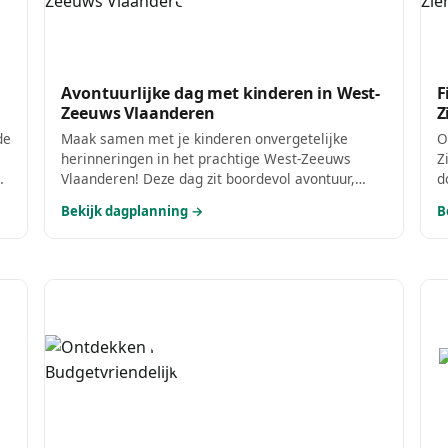
Avontuurlijke dag met kinderen in West-
F
Zeeuws Vlaanderen
Z
de
Maak samen met je kinderen onvergetelijke
O
herinneringen in het prachtige West-Zeeuws
Z
d
Vlaanderen! Deze dag zit boordevol avontuur,
d
a
speelplezier en lekker eten, perfect voor een
b
Bekijk dagplanning →
B
gezin dat samen wil genieten. Van een
b
spannende speurtocht op de boerderij tot een
z
heerlijke maaltijd: dit wordt een dag om niet te
vergeten!