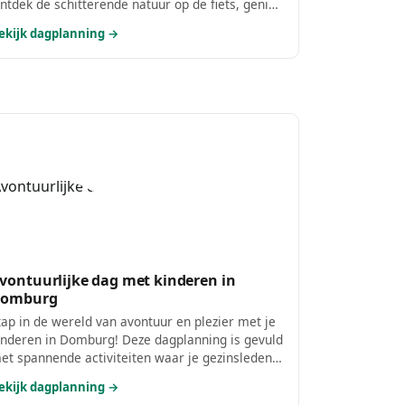
ntdek de schitterende natuur op de fiets, geniet
an spannende watersporten en sluit je actieve
ekijk dagplanning →
ag af met een smakelijke maaltijd. Dit is dé dag
oor de echte avonturiers!
vontuurlijke dag met kinderen in
omburg
tap in de wereld van avontuur en plezier met je
inderen in Domburg! Deze dagplanning is gevuld
et spannende activiteiten waar je gezinsleden
an alle leeftijden zich kunnen uitleven. Van
ekijk dagplanning →
limplezier tot een leuke speelpolder, er is voor