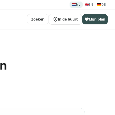
🇳🇱
🇬🇧
🇩🇪
NL
EN
DE
Zoeken
In de buurt
Mijn plan
en