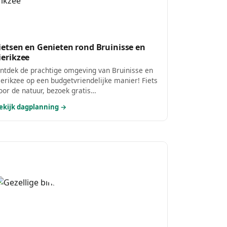
ietsen en Genieten rond Bruinisse en
ierikzee
ntdek de prachtige omgeving van Bruinisse en
ierikzee op een budgetvriendelijke manier! Fiets
oor de natuur, bezoek gratis
ezienswaardigheden en geniet van een
ekijk dagplanning →
etaalbare lunch. Een perfecte dag vol avontuur
onder de portemonnee te zwaar te belasten!