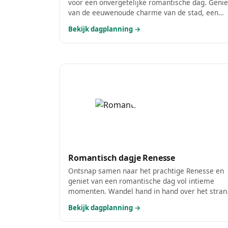
voor een onvergetelijke romantische dag. Genie
van de eeuwenoude charme van de stad, een
heerlijke lunch met uitzicht op de haven en sluit
Bekijk dagplanning →
de dag af met een sfeervol diner. Laat de liefde
bloeien te midden van schilderachtige straatjes
en prachtige uitzichten!
Romantisch dagje Renesse
Ontsnap samen naar het prachtige Renesse en
geniet van een romantische dag vol intieme
momenten. Wandel hand in hand over het stran
geniet van een heerlijke lunch en sluit de dag af
Bekijk dagplanning →
met een sfeervol diner in een charmant
restaurant. Perfect voor koppels die elkaar will