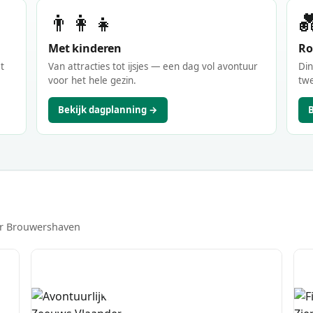
👨‍👩‍👧

Met kinderen
Ro
t
Van attracties tot ijsjes — een dag vol avontuur
Din
voor het hele gezin.
tw
Bekijk dagplanning →
oor Brouwershaven