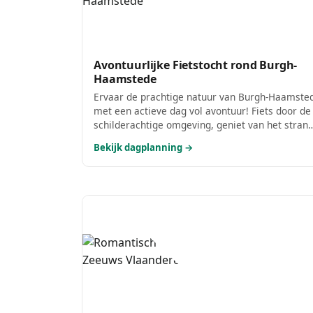
Avontuurlijke Fietstocht rond Burgh-
Haamstede
Ervaar de prachtige natuur van Burgh-Haamste
met een actieve dag vol avontuur! Fiets door de
schilderachtige omgeving, geniet van het stran
en laad jezelf op met heerlijke pannenkoeken n
Bekijk dagplanning →
een dag vol bewegen. Deze dag is perfect voor
iedereen die van een sportieve uitdaging houdt!