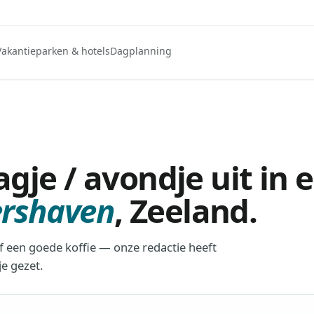
Vakantieparken & hotels
Dagplanning
gje / avondje uit in 
rshaven
,
Zeeland
.
of een goede koffie — onze redactie heeft
e gezet.