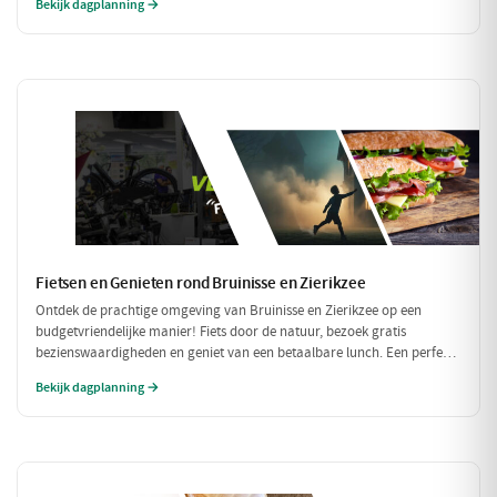
Bekijk dagplanning →
heerlijke maaltijd: dit wordt een dag om niet te vergeten!
Fietsen en Genieten rond Bruinisse en Zierikzee
Ontdek de prachtige omgeving van Bruinisse en Zierikzee op een
budgetvriendelijke manier! Fiets door de natuur, bezoek gratis
bezienswaardigheden en geniet van een betaalbare lunch. Een perfecte
dag vol avontuur zonder de portemonnee te zwaar te belasten!
Bekijk dagplanning →