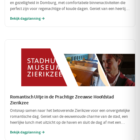
en gezelligheid in Domburg, met comfortabele binnenactiviteiten die
perfect zijn voor regenachtige of koude dagen. Geniet van een heerlijke
lunch en verken fascinerende musea, allemaal binnen handbereik.
Bekijk dagplanning →
Romantisch Uitje in de Prachtige Zeeuwse Hoofdstad
Zierikzee
Ontsnap samen naar het betoverende Zierikzee voor een onvergetelijke
romantische dag. Geniet van de eeuwenoude charme van de stad, een
heerlijke lunch met uitzicht op de haven en sluit de dag af met een
sfeervol diner. Laat de liefde bloeien te midden van schilderachtige
Bekijk dagplanning →
straatjes en prachtige uitzichten!