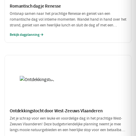
Romantisch dagje Renesse
Ontsnap samen naar het prachtige Renesse en geniet van een
romantische dag vol intieme momenten. Wandel hand in hand over het
strand, geniet van een heerlijke lunch en sluit de dag af met een
sfeervol diner in een charmant restaurant. Perfect voor koppels die
Bekijk dagplanning →
elkaar willen verwennen!
Ontdekkingstocht door West-Zeeuws Vlaanderen
Zet je schrap voor een leuke en voordelige dag in het prachtige West-
Zeeuws Vlaanderen! Deze budgetvriendelijke planning neemt je mee
langs mooie natuurgebieden en een heerlijke stop voor een betaalbare
lunch. Geniet van alles wat deze regio te bieden heeft, zonder je