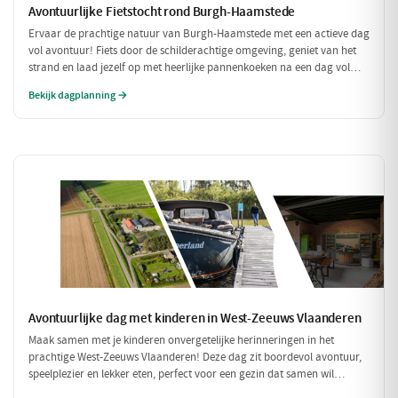
Avontuurlijke Fietstocht rond Burgh-Haamstede
Ervaar de prachtige natuur van Burgh-Haamstede met een actieve dag
vol avontuur! Fiets door de schilderachtige omgeving, geniet van het
strand en laad jezelf op met heerlijke pannenkoeken na een dag vol
bewegen. Deze dag is perfect voor iedereen die van een sportieve
Bekijk dagplanning →
uitdaging houdt!
Avontuurlijke dag met kinderen in West-Zeeuws Vlaanderen
Maak samen met je kinderen onvergetelijke herinneringen in het
prachtige West-Zeeuws Vlaanderen! Deze dag zit boordevol avontuur,
speelplezier en lekker eten, perfect voor een gezin dat samen wil
genieten. Van een spannende speurtocht op de boerderij tot een