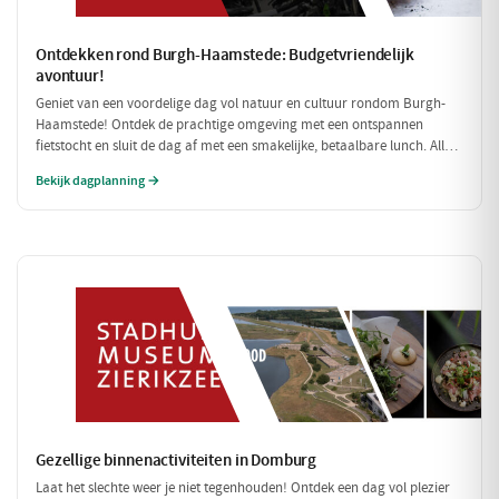
Ontdekken rond Burgh-Haamstede: Budgetvriendelijk
avontuur!
Geniet van een voordelige dag vol natuur en cultuur rondom Burgh-
Haamstede! Ontdek de prachtige omgeving met een ontspannen
fietstocht en sluit de dag af met een smakelijke, betaalbare lunch. Alle
stops zijn gratis of zeer betaalbaar, perfect voor een dagje uit zonder
Bekijk dagplanning →
de portemonnee te veel te belasten!
Gezellige binnenactiviteiten in Domburg
Laat het slechte weer je niet tegenhouden! Ontdek een dag vol plezier