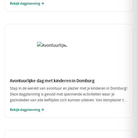
Bekijk dagplanning →
portemonnee te veel te belasten!
Avontuurlijke dag met kinderen in Domburg
Stap in de wereld van avontuur en plezier met je kinderen in Domburg!
Deze dagplanning is gevuld met spannende activiteiten waar je
gezinsleden van alle leeftijden zich kunnen uitleven. Van klimplezier tot
een leuke speelpolder, er is voor ieder wat wils!
Bekijk dagplanning →