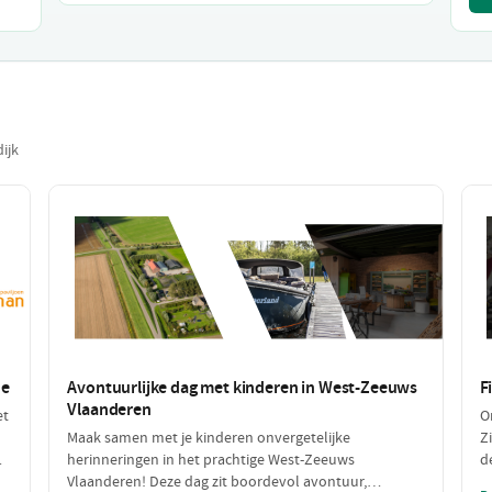
ijk
de
Avontuurlijke dag met kinderen in West-Zeeuws
F
Vlaanderen
et
O
Maak samen met je kinderen onvergetelijke
Z
herinneringen in het prachtige West-Zeeuws
d
ag
Vlaanderen! Deze dag zit boordevol avontuur,
g