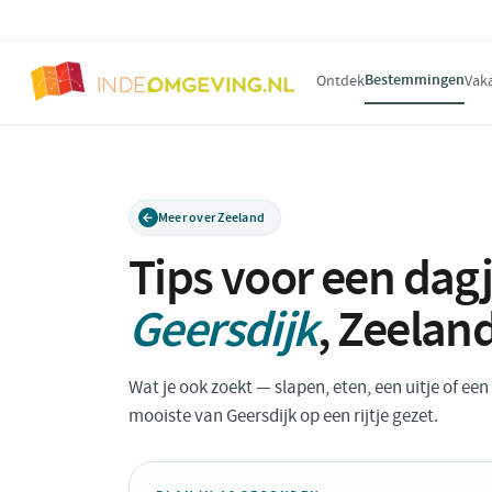
Bestemmingen
Ontdek
Vak
Meer over Zeeland
Tips voor een dagj
Geersdijk
,
Zeelan
Wat je ook zoekt — slapen, eten, een uitje of ee
mooiste van Geersdijk op een rijtje gezet.