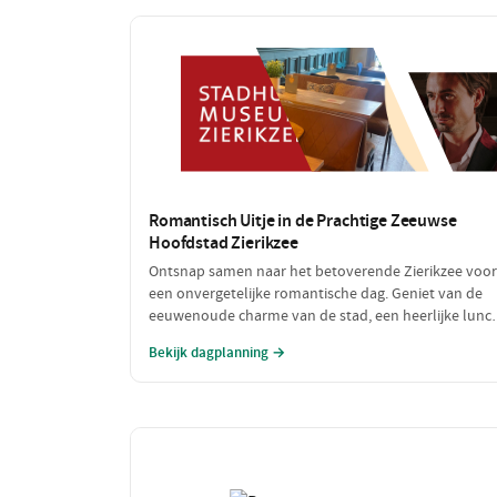
Romantisch Uitje in de Prachtige Zeeuwse
Hoofdstad Zierikzee
Ontsnap samen naar het betoverende Zierikzee voor
een onvergetelijke romantische dag. Geniet van de
eeuwenoude charme van de stad, een heerlijke lunc
met uitzicht op de haven en sluit de dag af met een
Bekijk dagplanning →
sfeervol diner. Laat de liefde bloeien te midden van
schilderachtige straatjes en prachtige uitzichten!