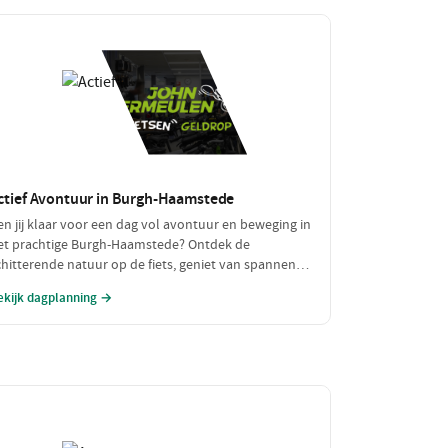
ctief Avontuur in Burgh-Haamstede
en jij klaar voor een dag vol avontuur en beweging in
et prachtige Burgh-Haamstede? Ontdek de
chitterende natuur op de fiets, geniet van spannende
atersporten en sluit je actieve dag af met een
ekijk dagplanning →
makelijke maaltijd. Dit is dé dag voor de echte
vonturiers!