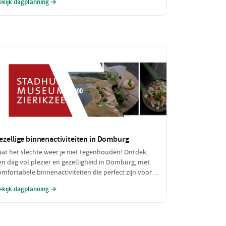
ekijk dagplanning →
vontuur zonder de portemonnee te zwaar te
elasten!
ezellige binnenactiviteiten in Domburg
aat het slechte weer je niet tegenhouden! Ontdek
en dag vol plezier en gezelligheid in Domburg, met
omfortabele binnenactiviteiten die perfect zijn voor
egenachtige of koude dagen. Geniet van een heerlijke
ekijk dagplanning →
unch en verken fascinerende musea, allemaal binnen
andbereik.