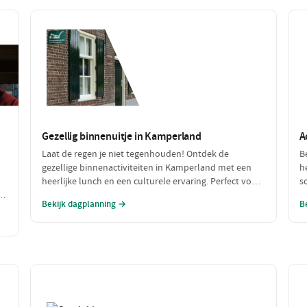
Gezellig binnenuitje in Kamperland
A
Laat de regen je niet tegenhouden! Ontdek de
B
gezellige binnenactiviteiten in Kamperland met een
h
heerlijke lunch en een culturele ervaring. Perfect voor
s
h
een dagje uit met slecht weer, waar je warm en
w
Bekijk dagplanning →
B
comfortabel kunt genieten!
s
a