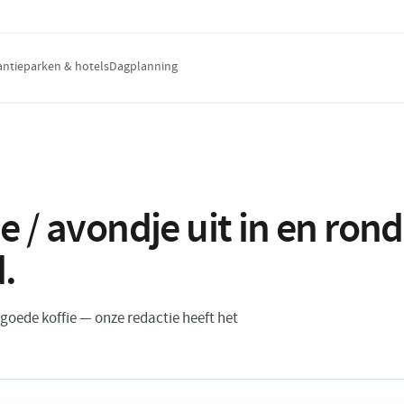
antieparken & hotels
Dagplanning
e / avondje uit in en ro
d
.
n goede koffie — onze redactie heeft het