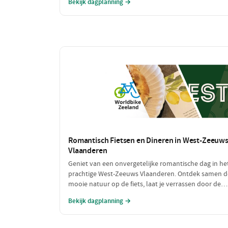
Bekijk dagplanning →
vol bewegen. Deze dag is perfect voor iedereen die v
een sportieve uitdaging houdt!
Romantisch Fietsen en Dineren in West-Zeeuw
Vlaanderen
Geniet van een onvergetelijke romantische dag in he
prachtige West-Zeeuws Vlaanderen. Ontdek samen d
mooie natuur op de fiets, laat je verrassen door de
culinaire hoogstandjes en geniet van intieme
Bekijk dagplanning →
momenten aan zee. Dit is de perfecte combinatie va
ontspanning en romantiek!