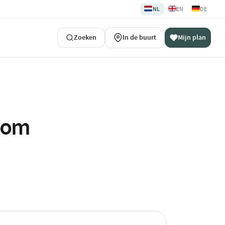
🇳🇱
🇬🇧
🇩🇪
NL
EN
DE
Zoeken
In de buurt
Mijn plan
ndom