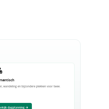

mantisch
er, wandeling en bijzondere plekken voor twee.
ekijk dagplanning →