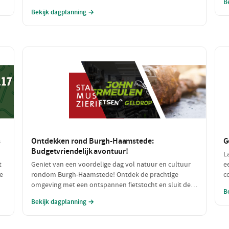
B
an
speelplezier en lekker eten, perfect voor een gezin dat
a
Bekijk dagplanning →
samen wil genieten. Van een spannende speurtocht
b
op de boerderij tot een heerlijke maaltijd: dit wordt
een dag om niet te vergeten!
s
Ontdekken rond Burgh-Haamstede:
G
Budgetvriendelijk avontuur!
L
t
Geniet van een voordelige dag vol natuur en cultuur
e
e
rondom Burgh-Haamstede! Ontdek de prachtige
c
omgeving met een ontspannen fietstocht en sluit de
r
B
dag af met een smakelijke, betaalbare lunch. Alle
l
Bekijk dagplanning →
n
stops zijn gratis of zeer betaalbaar, perfect voor een
h
dagje uit zonder de portemonnee te veel te belasten!