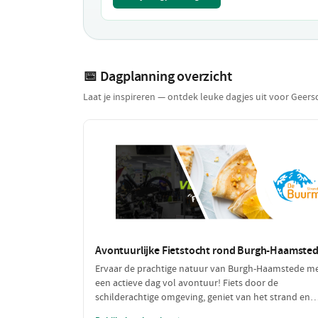
📅 Dagplanning overzicht
Laat je inspireren — ontdek leuke dagjes uit voor Geersd
Avontuurlijke Fietstocht rond Burgh-Haamste
Ervaar de prachtige natuur van Burgh-Haamstede m
een actieve dag vol avontuur! Fiets door de
schilderachtige omgeving, geniet van het strand en
laad jezelf op met heerlijke pannenkoeken na een d