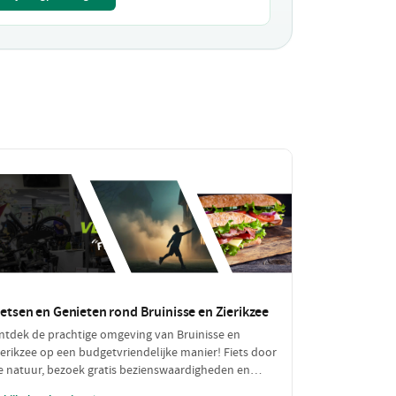
ietsen en Genieten rond Bruinisse en Zierikzee
ntdek de prachtige omgeving van Bruinisse en
ierikzee op een budgetvriendelijke manier! Fiets door
e natuur, bezoek gratis bezienswaardigheden en
eniet van een betaalbare lunch. Een perfecte dag vol