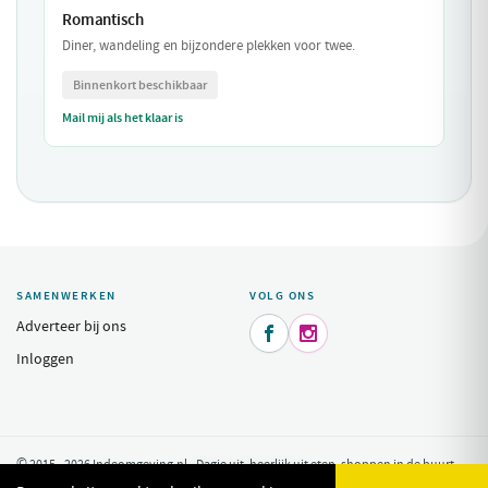
Romantisch
Diner, wandeling en bijzondere plekken voor twee.
Binnenkort beschikbaar
Mail mij als het klaar is
SAMENWERKEN
VOLG ONS
Adverteer bij ons


Inloggen
© 2015 - 2026 Indeomgeving.nl - Dagje uit, heerlijk uit eten, shoppen in de buurt
van uw vakantiepark.
Privacy Policy