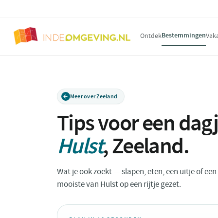
Bestemmingen
Ontdek
Vak
Meer over Zeeland
Tips voor een dagj
Hulst
,
Zeeland
.
Wat je ook zoekt — slapen, eten, een uitje of ee
mooiste van Hulst op een rijtje gezet.