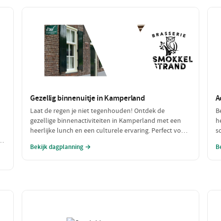
Gezellig binnenuitje in Kamperland
A
Laat de regen je niet tegenhouden! Ontdek de
B
gezellige binnenactiviteiten in Kamperland met een
h
heerlijke lunch en een culturele ervaring. Perfect voor
s
h
een dagje uit met slecht weer, waar je warm en
w
Bekijk dagplanning →
B
comfortabel kunt genieten!
s
a