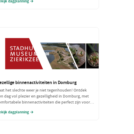
ekijk dagplanning →
vontuur zonder de portemonnee te zwaar te
elasten!
ezellige binnenactiviteiten in Domburg
aat het slechte weer je niet tegenhouden! Ontdek
en dag vol plezier en gezelligheid in Domburg, met
omfortabele binnenactiviteiten die perfect zijn voor
egenachtige of koude dagen. Geniet van een heerlijke
ekijk dagplanning →
unch en verken fascinerende musea, allemaal binnen
andbereik.