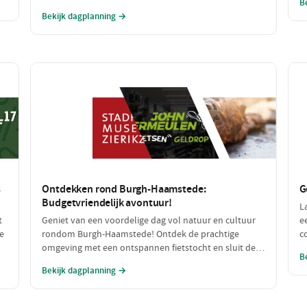
B
an
speelplezier en lekker eten, perfect voor een gezin dat
a
Bekijk dagplanning →
samen wil genieten. Van een spannende speurtocht
b
op de boerderij tot een heerlijke maaltijd: dit wordt
een dag om niet te vergeten!
s
Ontdekken rond Burgh-Haamstede:
G
Budgetvriendelijk avontuur!
L
t
Geniet van een voordelige dag vol natuur en cultuur
e
e
rondom Burgh-Haamstede! Ontdek de prachtige
c
omgeving met een ontspannen fietstocht en sluit de
r
B
dag af met een smakelijke, betaalbare lunch. Alle
l
Bekijk dagplanning →
n
stops zijn gratis of zeer betaalbaar, perfect voor een
h
dagje uit zonder de portemonnee te veel te belasten!