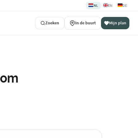
🇳🇱
🇬🇧
🇩🇪
NL
EN
DE
Zoeken
In de buurt
Mijn plan
ndom