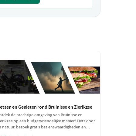
ietsen en Genieten rond Bruinisse en Zierikzee
ntdek de prachtige omgeving van Bruinisse en
ierikzee op een budgetvriendelijke manier! Fiets door
e natuur, bezoek gratis bezienswaardigheden en
eniet van een betaalbare lunch. Een perfecte dag vol