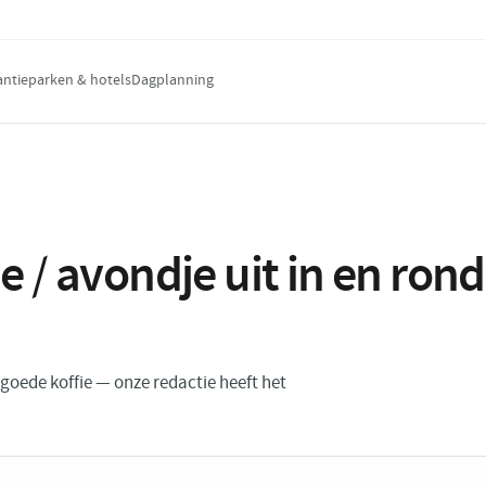
antieparken & hotels
Dagplanning
e / avondje uit in en ro
n goede koffie — onze redactie heeft het