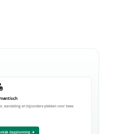

mantisch
er, wandeling en bijzondere plekken voor twee.
ekijk dagplanning →