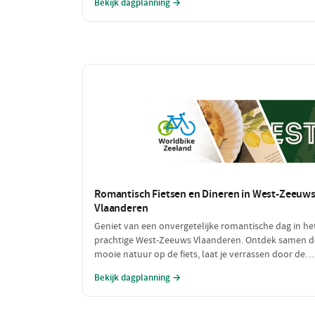
Bekijk dagplanning →
vol bewegen. Deze dag is perfect voor iedereen die v
een sportieve uitdaging houdt!
Romantisch Fietsen en Dineren in West-Zeeuw
Vlaanderen
Geniet van een onvergetelijke romantische dag in he
prachtige West-Zeeuws Vlaanderen. Ontdek samen d
mooie natuur op de fiets, laat je verrassen door de
culinaire hoogstandjes en geniet van intieme
Bekijk dagplanning →
momenten aan zee. Dit is de perfecte combinatie va
ontspanning en romantiek!