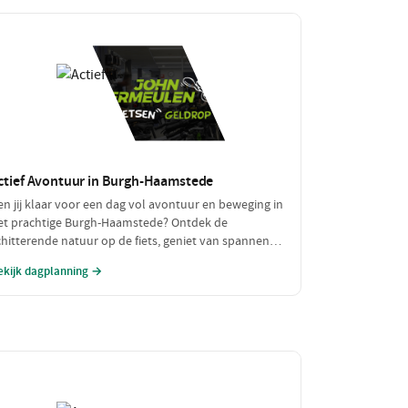
ctief Avontuur in Burgh-Haamstede
en jij klaar voor een dag vol avontuur en beweging in
et prachtige Burgh-Haamstede? Ontdek de
chitterende natuur op de fiets, geniet van spannende
atersporten en sluit je actieve dag af met een
ekijk dagplanning →
makelijke maaltijd. Dit is dé dag voor de echte
vonturiers!