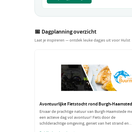
📅 Dagplanning overzicht
Laat je inspireren — ontdek leuke dagjes uit voor Hulst
Avontuurlijke Fietstocht rond Burgh-Haamste
Ervaar de prachtige natuur van Burgh-Haamstede m
een actieve dag vol avontuur! Fiets door de
schilderachtige omgeving, geniet van het strand en
laad jezelf op met heerlijke pannenkoeken na een d