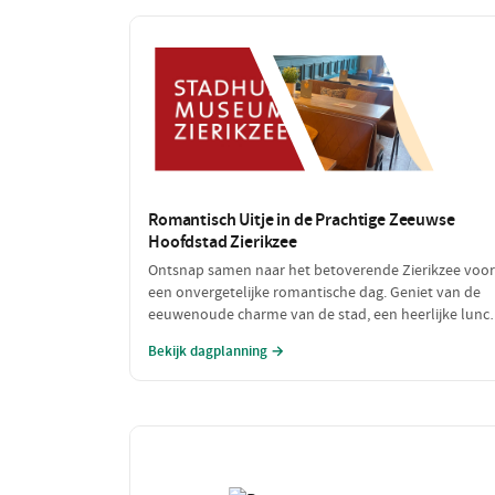
Romantisch Uitje in de Prachtige Zeeuwse
Hoofdstad Zierikzee
Ontsnap samen naar het betoverende Zierikzee voor
een onvergetelijke romantische dag. Geniet van de
eeuwenoude charme van de stad, een heerlijke lunc
met uitzicht op de haven en sluit de dag af met een
Bekijk dagplanning →
sfeervol diner. Laat de liefde bloeien te midden van
schilderachtige straatjes en prachtige uitzichten!