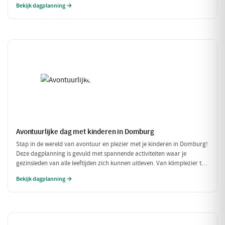
Bekijk dagplanning →
portemonnee te veel te belasten!
Avontuurlijke dag met kinderen in Domburg
Stap in de wereld van avontuur en plezier met je kinderen in Domburg!
Deze dagplanning is gevuld met spannende activiteiten waar je
gezinsleden van alle leeftijden zich kunnen uitleven. Van klimplezier tot
een leuke speelpolder, er is voor ieder wat wils!
Bekijk dagplanning →