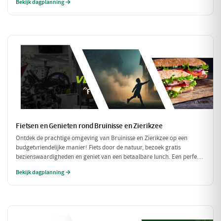
Bekijk dagplanning →
heerlijke maaltijd: dit wordt een dag om niet te vergeten!
Fietsen en Genieten rond Bruinisse en Zierikzee
Ontdek de prachtige omgeving van Bruinisse en Zierikzee op een
budgetvriendelijke manier! Fiets door de natuur, bezoek gratis
bezienswaardigheden en geniet van een betaalbare lunch. Een perfecte
dag vol avontuur zonder de portemonnee te zwaar te belasten!
Bekijk dagplanning →