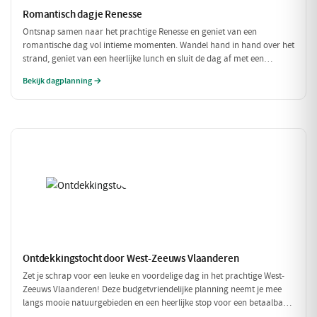
Romantisch dagje Renesse
Ontsnap samen naar het prachtige Renesse en geniet van een
romantische dag vol intieme momenten. Wandel hand in hand over het
strand, geniet van een heerlijke lunch en sluit de dag af met een
sfeervol diner in een charmant restaurant. Perfect voor koppels die
Bekijk dagplanning →
elkaar willen verwennen!
Ontdekkingstocht door West-Zeeuws Vlaanderen
Zet je schrap voor een leuke en voordelige dag in het prachtige West-
Zeeuws Vlaanderen! Deze budgetvriendelijke planning neemt je mee
langs mooie natuurgebieden en een heerlijke stop voor een betaalbare
lunch. Geniet van alles wat deze regio te bieden heeft, zonder je