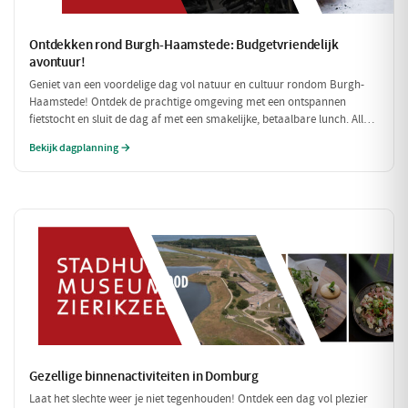
Ontdekken rond Burgh-Haamstede: Budgetvriendelijk
avontuur!
Geniet van een voordelige dag vol natuur en cultuur rondom Burgh-
Haamstede! Ontdek de prachtige omgeving met een ontspannen
fietstocht en sluit de dag af met een smakelijke, betaalbare lunch. Alle
stops zijn gratis of zeer betaalbaar, perfect voor een dagje uit zonder
Bekijk dagplanning →
de portemonnee te veel te belasten!
Gezellige binnenactiviteiten in Domburg
Laat het slechte weer je niet tegenhouden! Ontdek een dag vol plezier