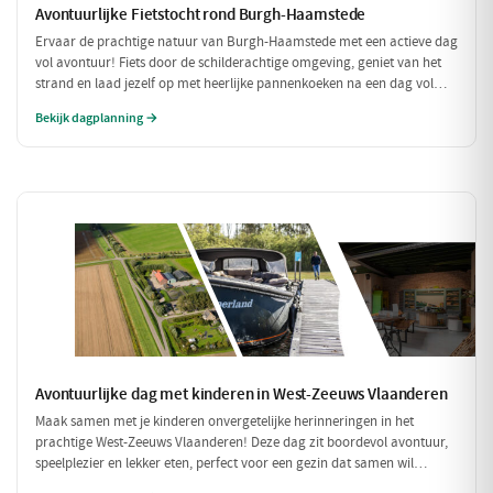
Avontuurlijke Fietstocht rond Burgh-Haamstede
Ervaar de prachtige natuur van Burgh-Haamstede met een actieve dag
vol avontuur! Fiets door de schilderachtige omgeving, geniet van het
strand en laad jezelf op met heerlijke pannenkoeken na een dag vol
bewegen. Deze dag is perfect voor iedereen die van een sportieve
Bekijk dagplanning →
uitdaging houdt!
Avontuurlijke dag met kinderen in West-Zeeuws Vlaanderen
Maak samen met je kinderen onvergetelijke herinneringen in het
prachtige West-Zeeuws Vlaanderen! Deze dag zit boordevol avontuur,
speelplezier en lekker eten, perfect voor een gezin dat samen wil
genieten. Van een spannende speurtocht op de boerderij tot een