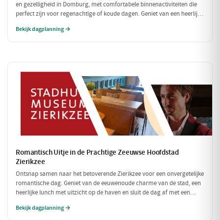
en gezelligheid in Domburg, met comfortabele binnenactiviteiten die
perfect zijn voor regenachtige of koude dagen. Geniet van een heerlijke
lunch en verken fascinerende musea, allemaal binnen handbereik.
Bekijk dagplanning →
Romantisch Uitje in de Prachtige Zeeuwse Hoofdstad
Zierikzee
Ontsnap samen naar het betoverende Zierikzee voor een onvergetelijke
romantische dag. Geniet van de eeuwenoude charme van de stad, een
heerlijke lunch met uitzicht op de haven en sluit de dag af met een
sfeervol diner. Laat de liefde bloeien te midden van schilderachtige
Bekijk dagplanning →
straatjes en prachtige uitzichten!