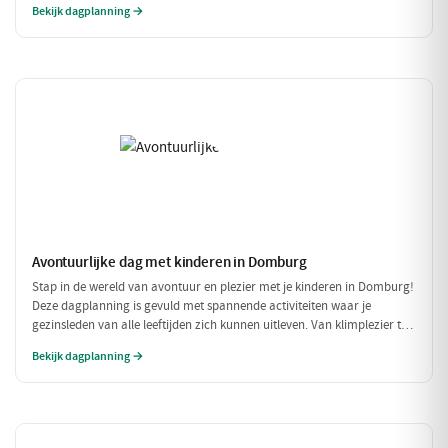
Bekijk dagplanning →
portemonnee te veel te belasten!
Avontuurlijke dag met kinderen in Domburg
Stap in de wereld van avontuur en plezier met je kinderen in Domburg!
Deze dagplanning is gevuld met spannende activiteiten waar je
gezinsleden van alle leeftijden zich kunnen uitleven. Van klimplezier tot
een leuke speelpolder, er is voor ieder wat wils!
Bekijk dagplanning →