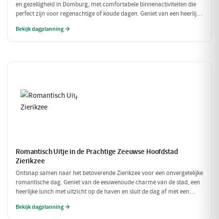
en gezelligheid in Domburg, met comfortabele binnenactiviteiten die
perfect zijn voor regenachtige of koude dagen. Geniet van een heerlijke
lunch en verken fascinerende musea, allemaal binnen handbereik.
Bekijk dagplanning →
Romantisch Uitje in de Prachtige Zeeuwse Hoofdstad
Zierikzee
Ontsnap samen naar het betoverende Zierikzee voor een onvergetelijke
romantische dag. Geniet van de eeuwenoude charme van de stad, een
heerlijke lunch met uitzicht op de haven en sluit de dag af met een
sfeervol diner. Laat de liefde bloeien te midden van schilderachtige
Bekijk dagplanning →
straatjes en prachtige uitzichten!