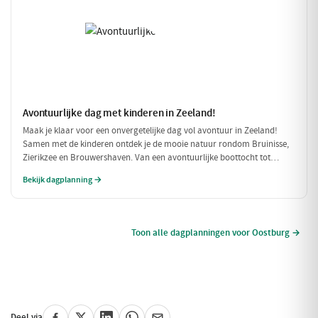
Avontuurlijke dag met kinderen in Zeeland!
Maak je klaar voor een onvergetelijke dag vol avontuur in Zeeland!
Samen met de kinderen ontdek je de mooie natuur rondom Bruinisse,
Zierikzee en Brouwershaven. Van een avontuurlijke boottocht tot
speelse momenten in de natuur, deze dag is perfect voor gezinnen die
Bekijk dagplanning →
samen willen genieten.
Toon alle dagplanningen voor Oostburg →
Deel via