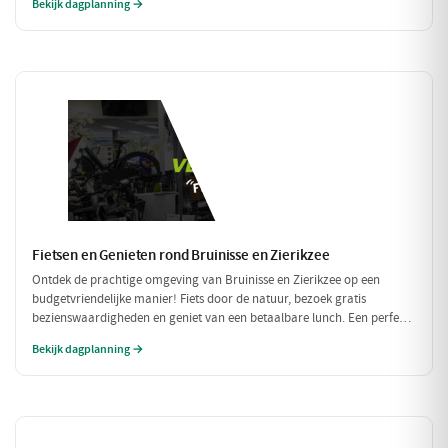
Bekijk dagplanning →
heerlijke maaltijd: dit wordt een dag om niet te vergeten!
Fietsen en Genieten rond Bruinisse en Zierikzee
Ontdek de prachtige omgeving van Bruinisse en Zierikzee op een
budgetvriendelijke manier! Fiets door de natuur, bezoek gratis
bezienswaardigheden en geniet van een betaalbare lunch. Een perfecte
dag vol avontuur zonder de portemonnee te zwaar te belasten!
Bekijk dagplanning →