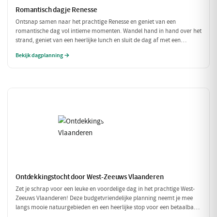
Romantisch dagje Renesse
Ontsnap samen naar het prachtige Renesse en geniet van een
romantische dag vol intieme momenten. Wandel hand in hand over het
strand, geniet van een heerlijke lunch en sluit de dag af met een
sfeervol diner in een charmant restaurant. Perfect voor koppels die
Bekijk dagplanning →
elkaar willen verwennen!
Ontdekkingstocht door West-Zeeuws Vlaanderen
Zet je schrap voor een leuke en voordelige dag in het prachtige West-
Zeeuws Vlaanderen! Deze budgetvriendelijke planning neemt je mee
langs mooie natuurgebieden en een heerlijke stop voor een betaalbare
lunch. Geniet van alles wat deze regio te bieden heeft, zonder je