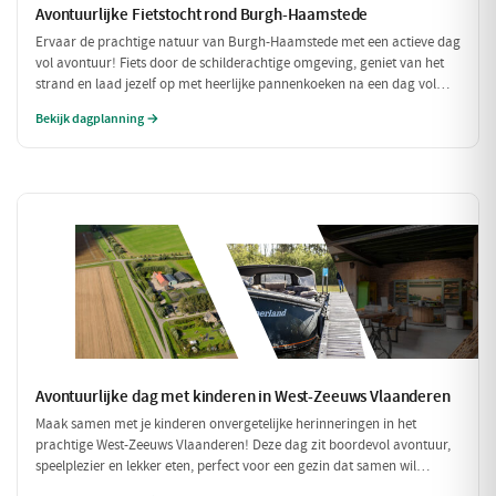
Avontuurlijke Fietstocht rond Burgh-Haamstede
Ervaar de prachtige natuur van Burgh-Haamstede met een actieve dag
vol avontuur! Fiets door de schilderachtige omgeving, geniet van het
strand en laad jezelf op met heerlijke pannenkoeken na een dag vol
bewegen. Deze dag is perfect voor iedereen die van een sportieve
Bekijk dagplanning →
uitdaging houdt!
Avontuurlijke dag met kinderen in West-Zeeuws Vlaanderen
Maak samen met je kinderen onvergetelijke herinneringen in het
prachtige West-Zeeuws Vlaanderen! Deze dag zit boordevol avontuur,
speelplezier en lekker eten, perfect voor een gezin dat samen wil
genieten. Van een spannende speurtocht op de boerderij tot een