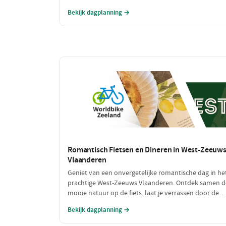
laad jezelf op met heerlijke pannenkoeken na een d
Bekijk dagplanning →
vol bewegen. Deze dag is perfect voor iedereen die v
een sportieve uitdaging houdt!
Romantisch Fietsen en Dineren in West-Zeeuw
Vlaanderen
Geniet van een onvergetelijke romantische dag in he
prachtige West-Zeeuws Vlaanderen. Ontdek samen d
mooie natuur op de fiets, laat je verrassen door de
culinaire hoogstandjes en geniet van intieme
Bekijk dagplanning →
momenten aan zee. Dit is de perfecte combinatie va
ontspanning en romantiek!