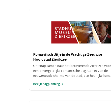
Romantisch Uitje in de Prachtige Zeeuwse
Hoofdstad Zierikzee
Ontsnap samen naar het betoverende Zierikzee voor
een onvergetelijke romantische dag. Geniet van de
eeuwenoude charme van de stad, een heerlijke lunc
met uitzicht op de haven en sluit de dag af met een
Bekijk dagplanning →
sfeervol diner. Laat de liefde bloeien te midden van
schilderachtige straatjes en prachtige uitzichten!