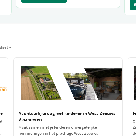
B
skerke
de
Avontuurlijke dag met kinderen in West-Zeeuws
F
Vlaanderen
et
O
Maak samen met je kinderen onvergetelijke
Z
herinneringen in het prachtige West-Zeeuws
d