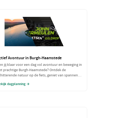
ctief Avontuur in Burgh-Haamstede
en jij klaar voor een dag vol avontuur en beweging in
et prachtige Burgh-Haamstede? Ontdek de
chitterende natuur op de fiets, geniet van spannende
atersporten en sluit je actieve dag af met een
ekijk dagplanning →
makelijke maaltijd. Dit is dé dag voor de echte
vonturiers!