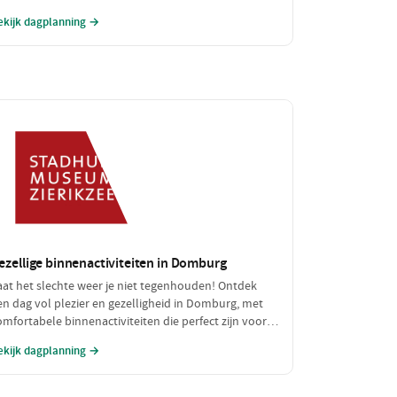
eniet van een betaalbare lunch. Een perfecte dag vol
ekijk dagplanning →
vontuur zonder de portemonnee te zwaar te
elasten!
ezellige binnenactiviteiten in Domburg
aat het slechte weer je niet tegenhouden! Ontdek
en dag vol plezier en gezelligheid in Domburg, met
omfortabele binnenactiviteiten die perfect zijn voor
egenachtige of koude dagen. Geniet van een heerlijke
ekijk dagplanning →
unch en verken fascinerende musea, allemaal binnen
andbereik.