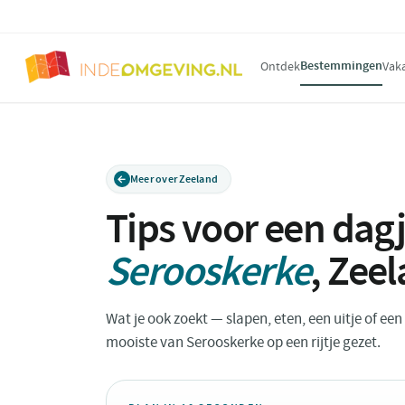
Bestemmingen
Ontdek
Vak
Meer over Zeeland
Tips voor een dagj
Serooskerke
,
Zeel
Wat je ook zoekt — slapen, eten, een uitje of ee
mooiste van Serooskerke op een rijtje gezet.