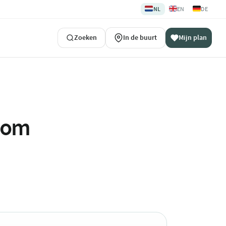
🇳🇱
🇬🇧
🇩🇪
NL
EN
DE
Zoeken
In de buurt
Mijn plan
ndom