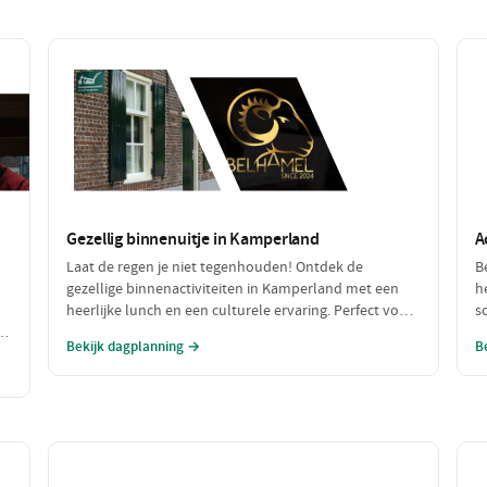
Gezellig binnenuitje in Kamperland
A
Laat de regen je niet tegenhouden! Ontdek de
B
gezellige binnenactiviteiten in Kamperland met een
h
heerlijke lunch en een culturele ervaring. Perfect voor
s
h
een dagje uit met slecht weer, waar je warm en
w
Bekijk dagplanning →
B
comfortabel kunt genieten!
s
a