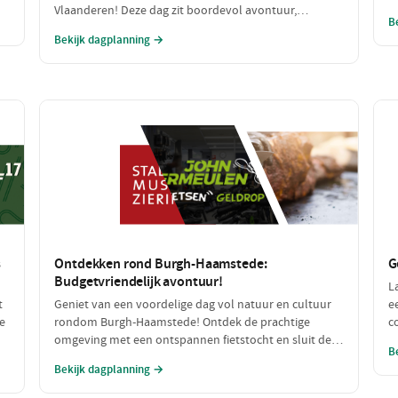
ag
Vlaanderen! Deze dag zit boordevol avontuur,
g
B
an
speelplezier en lekker eten, perfect voor een gezin dat
a
Bekijk dagplanning →
samen wil genieten. Van een spannende speurtocht
b
op de boerderij tot een heerlijke maaltijd: dit wordt
een dag om niet te vergeten!
s
Ontdekken rond Burgh-Haamstede:
G
Budgetvriendelijk avontuur!
L
t
Geniet van een voordelige dag vol natuur en cultuur
e
e
rondom Burgh-Haamstede! Ontdek de prachtige
c
omgeving met een ontspannen fietstocht en sluit de
r
B
dag af met een smakelijke, betaalbare lunch. Alle
l
Bekijk dagplanning →
n
stops zijn gratis of zeer betaalbaar, perfect voor een
h
dagje uit zonder de portemonnee te veel te belasten!