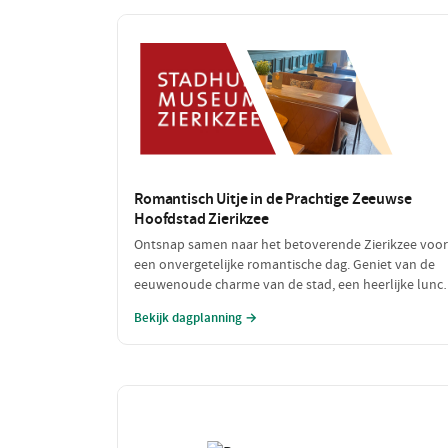
Romantisch Uitje in de Prachtige Zeeuwse
Hoofdstad Zierikzee
Ontsnap samen naar het betoverende Zierikzee voor
een onvergetelijke romantische dag. Geniet van de
eeuwenoude charme van de stad, een heerlijke lunc
met uitzicht op de haven en sluit de dag af met een
Bekijk dagplanning →
sfeervol diner. Laat de liefde bloeien te midden van
schilderachtige straatjes en prachtige uitzichten!