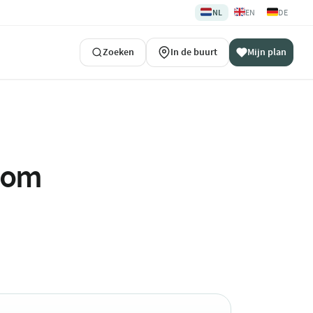
🇳🇱
🇬🇧
🇩🇪
NL
EN
DE
Zoeken
In de buurt
Mijn plan
ndom