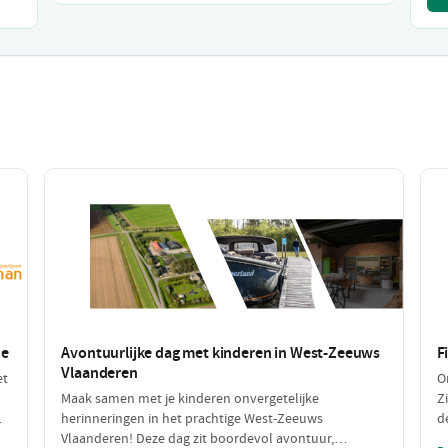
de
Avontuurlijke dag met kinderen in West-Zeeuws
F
Vlaanderen
et
O
Maak samen met je kinderen onvergetelijke
Z
herinneringen in het prachtige West-Zeeuws
d
ag
Vlaanderen! Deze dag zit boordevol avontuur,
g