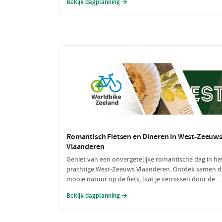
Bekijk dagplanning →
vol bewegen. Deze dag is perfect voor iedereen die v
een sportieve uitdaging houdt!
Romantisch Fietsen en Dineren in West-Zeeuw
Vlaanderen
Geniet van een onvergetelijke romantische dag in he
prachtige West-Zeeuws Vlaanderen. Ontdek samen d
mooie natuur op de fiets, laat je verrassen door de
culinaire hoogstandjes en geniet van intieme
Bekijk dagplanning →
momenten aan zee. Dit is de perfecte combinatie va
ontspanning en romantiek!