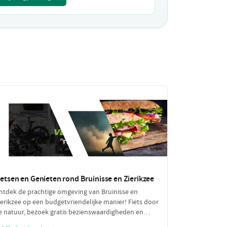
ietsen en Genieten rond Bruinisse en Zierikzee
ntdek de prachtige omgeving van Bruinisse en
ierikzee op een budgetvriendelijke manier! Fiets door
e natuur, bezoek gratis bezienswaardigheden en
eniet van een betaalbare lunch. Een perfecte dag vol