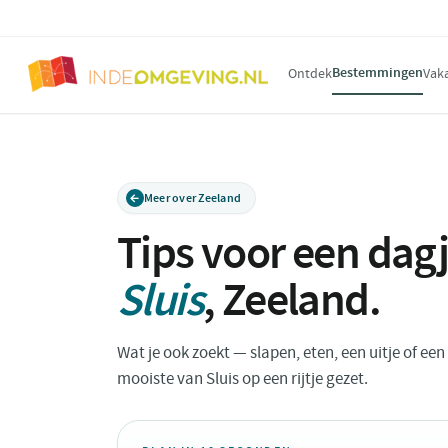
Bestemmingen
Ontdek
Vak
Meer over Zeeland
Tips voor een dagj
Sluis
,
Zeeland
.
Wat je ook zoekt — slapen, eten, een uitje of ee
mooiste van Sluis op een rijtje gezet.