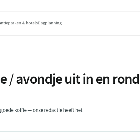
antieparken & hotels
Dagplanning
e / avondje uit in en ro
n goede koffie — onze redactie heeft het