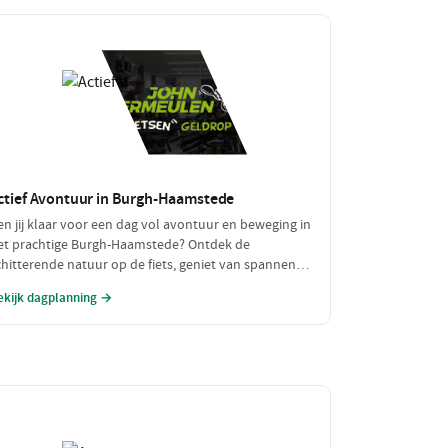
ctief Avontuur in Burgh-Haamstede
en jij klaar voor een dag vol avontuur en beweging in
et prachtige Burgh-Haamstede? Ontdek de
chitterende natuur op de fiets, geniet van spannende
atersporten en sluit je actieve dag af met een
ekijk dagplanning →
makelijke maaltijd. Dit is dé dag voor de echte
vonturiers!