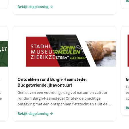
B
an
speelplezier en lekker eten, perfect voor een gezin dat
a
Bekijk dagplanning →
samen wil genieten. Van een spannende speurtocht
b
op de boerderij tot een heerlijke maaltijd: dit wordt
een dag om niet te vergeten!
s
Ontdekken rond Burgh-Haamstede:
G
Budgetvriendelijk avontuur!
L
t
Geniet van een voordelige dag vol natuur en cultuur
e
e
rondom Burgh-Haamstede! Ontdek de prachtige
c
omgeving met een ontspannen fietstocht en sluit de
r
B
dag af met een smakelijke, betaalbare lunch. Alle
l
Bekijk dagplanning →
n
stops zijn gratis of zeer betaalbaar, perfect voor een
h
dagje uit zonder de portemonnee te veel te belasten!