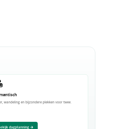

mantisch
er, wandeling en bijzondere plekken voor twee.
ekijk dagplanning →