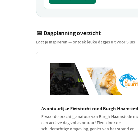
📅 Dagplanning overzicht
Laat je inspireren — ontdek leuke dagjes uit voor Sluis
Avontuurlijke Fietstocht rond Burgh-Haamste
Ervaar de prachtige natuur van Burgh-Haamstede m
een actieve dag vol avontuur! Fiets door de
schilderachtige omgeving, geniet van het strand en
laad jezelf op met heerlijke pannenkoeken na een d