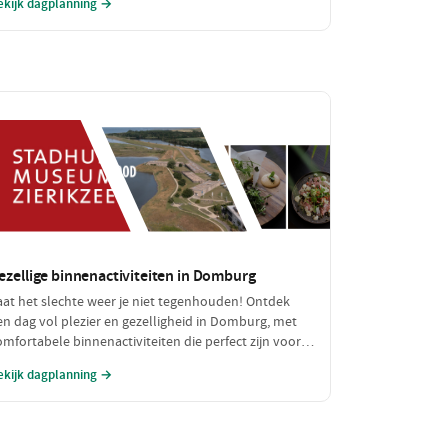
ekijk dagplanning →
vontuur zonder de portemonnee te zwaar te
elasten!
ezellige binnenactiviteiten in Domburg
aat het slechte weer je niet tegenhouden! Ontdek
en dag vol plezier en gezelligheid in Domburg, met
omfortabele binnenactiviteiten die perfect zijn voor
egenachtige of koude dagen. Geniet van een heerlijke
ekijk dagplanning →
unch en verken fascinerende musea, allemaal binnen
andbereik.