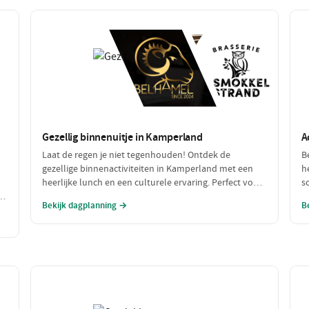
Gezellig binnenuitje in Kamperland
A
Laat de regen je niet tegenhouden! Ontdek de
B
gezellige binnenactiviteiten in Kamperland met een
h
heerlijke lunch en een culturele ervaring. Perfect voor
s
h
een dagje uit met slecht weer, waar je warm en
w
Bekijk dagplanning →
B
comfortabel kunt genieten!
s
a