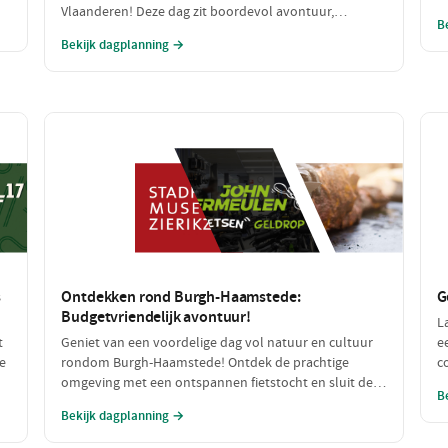
ag
Vlaanderen! Deze dag zit boordevol avontuur,
g
B
an
speelplezier en lekker eten, perfect voor een gezin dat
a
Bekijk dagplanning →
samen wil genieten. Van een spannende speurtocht
b
op de boerderij tot een heerlijke maaltijd: dit wordt
een dag om niet te vergeten!
s
Ontdekken rond Burgh-Haamstede:
G
Budgetvriendelijk avontuur!
L
t
Geniet van een voordelige dag vol natuur en cultuur
e
e
rondom Burgh-Haamstede! Ontdek de prachtige
c
omgeving met een ontspannen fietstocht en sluit de
r
B
dag af met een smakelijke, betaalbare lunch. Alle
l
Bekijk dagplanning →
n
stops zijn gratis of zeer betaalbaar, perfect voor een
h
dagje uit zonder de portemonnee te veel te belasten!