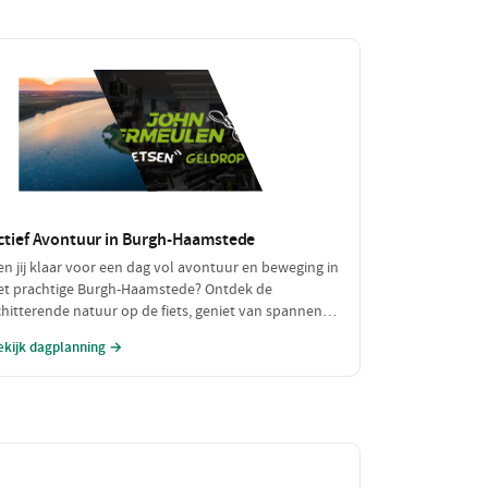
ctief Avontuur in Burgh-Haamstede
en jij klaar voor een dag vol avontuur en beweging in
et prachtige Burgh-Haamstede? Ontdek de
chitterende natuur op de fiets, geniet van spannende
atersporten en sluit je actieve dag af met een
ekijk dagplanning →
makelijke maaltijd. Dit is dé dag voor de echte
vonturiers!