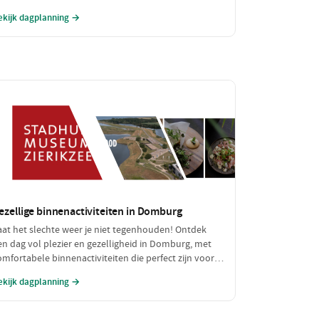
eniet van een betaalbare lunch. Een perfecte dag vol
ekijk dagplanning →
vontuur zonder de portemonnee te zwaar te
elasten!
ezellige binnenactiviteiten in Domburg
aat het slechte weer je niet tegenhouden! Ontdek
en dag vol plezier en gezelligheid in Domburg, met
omfortabele binnenactiviteiten die perfect zijn voor
egenachtige of koude dagen. Geniet van een heerlijke
ekijk dagplanning →
unch en verken fascinerende musea, allemaal binnen
andbereik.