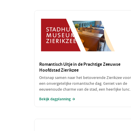
Romantisch Uitje in de Prachtige Zeeuwse
Hoofdstad Zierikzee
Ontsnap samen naar het betoverende Zierikzee voor
een onvergetelijke romantische dag. Geniet van de
eeuwenoude charme van de stad, een heerlijke lunc
met uitzicht op de haven en sluit de dag af met een
Bekijk dagplanning →
sfeervol diner. Laat de liefde bloeien te midden van
schilderachtige straatjes en prachtige uitzichten!