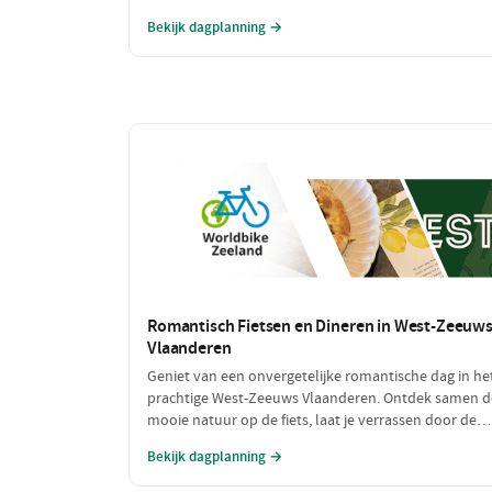
laad jezelf op met heerlijke pannenkoeken na een d
Bekijk dagplanning →
vol bewegen. Deze dag is perfect voor iedereen die v
een sportieve uitdaging houdt!
Romantisch Fietsen en Dineren in West-Zeeuw
Vlaanderen
Geniet van een onvergetelijke romantische dag in he
prachtige West-Zeeuws Vlaanderen. Ontdek samen d
mooie natuur op de fiets, laat je verrassen door de
culinaire hoogstandjes en geniet van intieme
Bekijk dagplanning →
momenten aan zee. Dit is de perfecte combinatie va
ontspanning en romantiek!