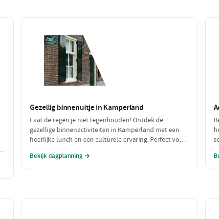
Gezellig binnenuitje in Kamperland
A
Laat de regen je niet tegenhouden! Ontdek de
B
gezellige binnenactiviteiten in Kamperland met een
h
heerlijke lunch en een culturele ervaring. Perfect voor
s
h
een dagje uit met slecht weer, waar je warm en
w
Bekijk dagplanning →
B
comfortabel kunt genieten!
s
a