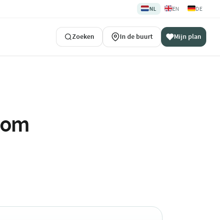
🇳🇱
🇬🇧
🇩🇪
NL
EN
DE
Zoeken
In de buurt
Mijn plan
ndom