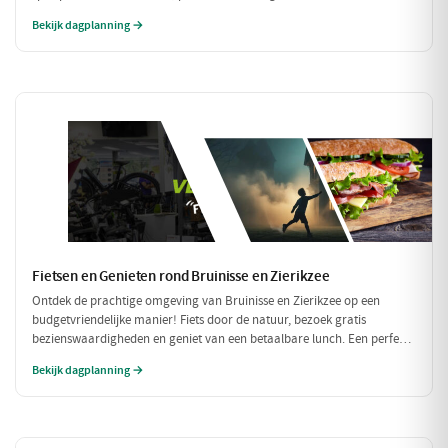
genieten. Van een spannende speurtocht op de boerderij tot een
Bekijk dagplanning →
heerlijke maaltijd: dit wordt een dag om niet te vergeten!
Fietsen en Genieten rond Bruinisse en Zierikzee
Ontdek de prachtige omgeving van Bruinisse en Zierikzee op een
budgetvriendelijke manier! Fiets door de natuur, bezoek gratis
bezienswaardigheden en geniet van een betaalbare lunch. Een perfecte
dag vol avontuur zonder de portemonnee te zwaar te belasten!
Bekijk dagplanning →