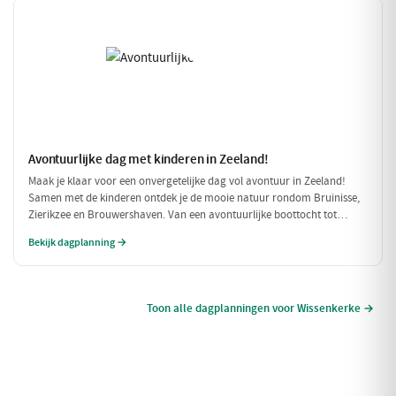
Avontuurlijke dag met kinderen in Zeeland!
Maak je klaar voor een onvergetelijke dag vol avontuur in Zeeland!
Samen met de kinderen ontdek je de mooie natuur rondom Bruinisse,
Zierikzee en Brouwershaven. Van een avontuurlijke boottocht tot
speelse momenten in de natuur, deze dag is perfect voor gezinnen die
Bekijk dagplanning →
samen willen genieten.
Toon alle dagplanningen voor Wissenkerke →