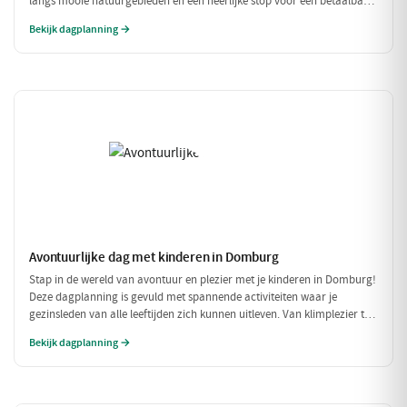
langs mooie natuurgebieden en een heerlijke stop voor een betaalbare
lunch. Geniet van alles wat deze regio te bieden heeft, zonder je
Bekijk dagplanning →
portemonnee te veel te belasten!
Avontuurlijke dag met kinderen in Domburg
Stap in de wereld van avontuur en plezier met je kinderen in Domburg!
Deze dagplanning is gevuld met spannende activiteiten waar je
gezinsleden van alle leeftijden zich kunnen uitleven. Van klimplezier tot
een leuke speelpolder, er is voor ieder wat wils!
Bekijk dagplanning →