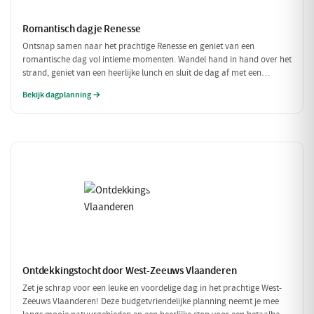
Romantisch dagje Renesse
Ontsnap samen naar het prachtige Renesse en geniet van een
romantische dag vol intieme momenten. Wandel hand in hand over het
strand, geniet van een heerlijke lunch en sluit de dag af met een
sfeervol diner in een charmant restaurant. Perfect voor koppels die
Bekijk dagplanning →
elkaar willen verwennen!
Ontdekkingstocht door West-Zeeuws Vlaanderen
Zet je schrap voor een leuke en voordelige dag in het prachtige West-
Zeeuws Vlaanderen! Deze budgetvriendelijke planning neemt je mee