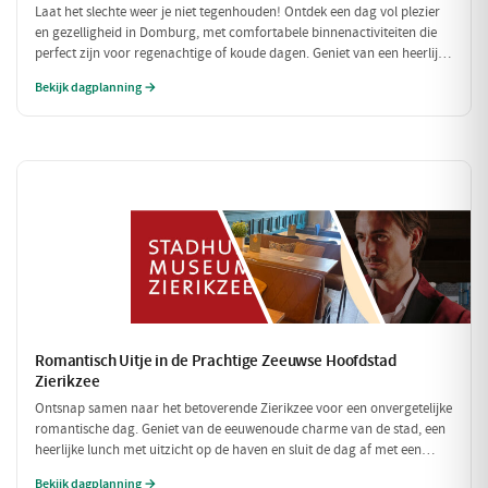
Laat het slechte weer je niet tegenhouden! Ontdek een dag vol plezier
en gezelligheid in Domburg, met comfortabele binnenactiviteiten die
perfect zijn voor regenachtige of koude dagen. Geniet van een heerlijke
lunch en verken fascinerende musea, allemaal binnen handbereik.
Bekijk dagplanning →
Romantisch Uitje in de Prachtige Zeeuwse Hoofdstad
Zierikzee
Ontsnap samen naar het betoverende Zierikzee voor een onvergetelijke
romantische dag. Geniet van de eeuwenoude charme van de stad, een
heerlijke lunch met uitzicht op de haven en sluit de dag af met een
sfeervol diner. Laat de liefde bloeien te midden van schilderachtige
Bekijk dagplanning →